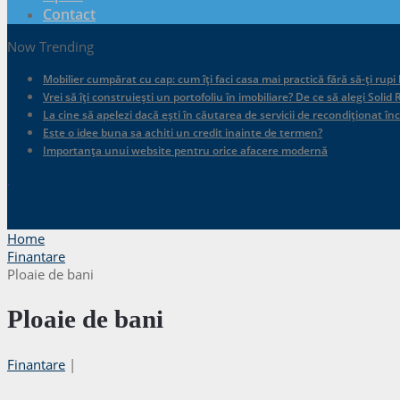
Contact
Now Trending
Mobilier cumpărat cu cap: cum îți faci casa mai practică fără să-ți rupi
Vrei să îți construiești un portofoliu în imobiliare? De ce să alegi Sol
La cine să apelezi dacă ești în căutarea de servicii de recondiționat în
Este o idee buna sa achiti un credit inainte de termen?
Importanța unui website pentru orice afacere modernă
.
Home
Finantare
Ploaie de bani
Ploaie de bani
Finantare
|