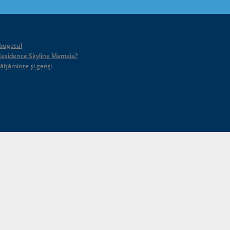
 bugetul
id Residence Skyline Mamaia?
călțăminte și genți