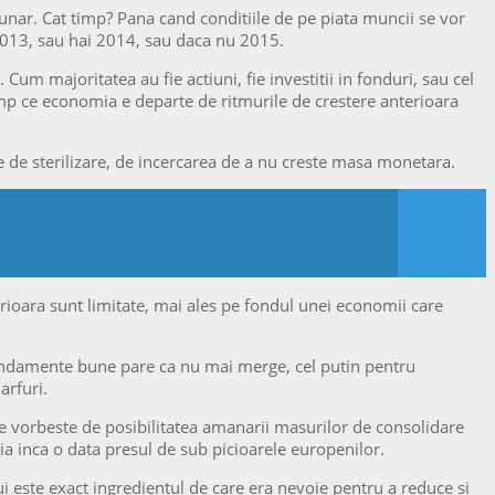
lunar. Cat timp? Pana cand conditiile de pe piata muncii se vor
2013, sau hai 2014, sau daca nu 2015.
 Cum majoritatea au fie actiuni, fie investitii in fonduri, sau cel
timp ce economia e departe de ritmurile de crestere anterioara
 de sterilizare, de incercarea de a nu creste masa monetara.
rioara sunt limitate, mai ales pe fondul unei economii care
a randamente bune pare ca nu mai merge, cel putin pentru
arfuri.
 se vorbeste de posibilitatea amanarii masurilor de consolidare
 ia inca o data presul de sub picioarele europenilor.
lui este exact ingredientul de care era nevoie pentru a reduce si