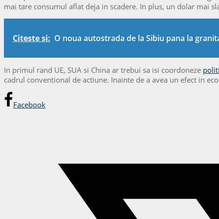
mai tare consumul aflat deja in scadere. In plus, un dolar mai sla
Citeste si:
O noua autostrada de la Sibiu pana la granit
In primul rand UE, SUA si China ar trebui sa isi coordoneze
poli
cadrul conventional de actiune. Inainte de a avea un efect in econ
Facebook