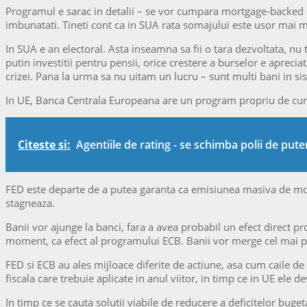
Programul e sarac in detalii – se vor cumpara mortgage-backed se
imbunatati. Tineti cont ca in SUA rata somajului este usor mai 
In SUA e an electoral. Asta inseamna sa fii o tara dezvoltata, nu tr
putin investitii pentru pensii, orice crestere a burselor e aprec
crizei. Pana la urma sa nu uitam un lucru – sunt multi bani in s
In UE, Banca Centrala Europeana are un program propriu de cumpa
Citeste si:
Agentiile de rating - se schimba polii de pute
FED este departe de a putea garanta ca emisiunea masiva de moned
stagneaza.
Banii vor ajunge la banci, fara a avea probabil un efect direct p
moment, ca efect al programului ECB. Banii vor merge cel mai pro
FED si ECB au ales mijloace diferite de actiune, asa cum caile de
fiscala care trebuie aplicate in anul viitor, in timp ce in UE ele
In timp ce se cauta solutii viabile de reducere a deficitelor buge