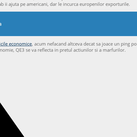
b ii ajuta pe americani, dar le incurca europenilor exporturile.
a
ticile economice
, acum nefacand altceva decat sa joace un ping pon
omie, QE3 se va reflecta in pretul actiunilor si a marfurilor.