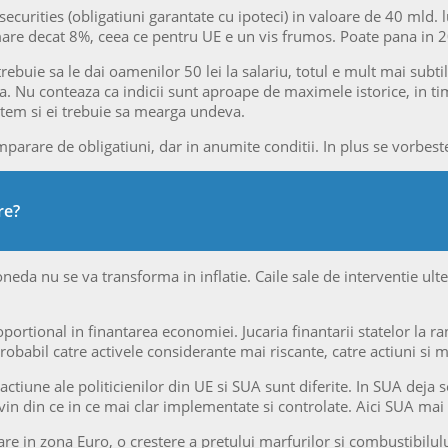
curities (obligatiuni garantate cu ipoteci) in valoare de 40 mld. 
mare decat 8%, ceea ce pentru UE e un vis frumos. Poate pana in 
ebuie sa le dai oamenilor 50 lei la salariu, totul e mult mai subtil.
iata. Nu conteaza ca indicii sunt aproape de maximele istorice, in 
istem si ei trebuie sa mearga undeva.
rare de obligatiuni, dar in anumite conditii. In plus se vorbeste
re?
a nu se va transforma in inflatie. Caile sale de interventie ulte
roportional in finantarea economiei. Jucaria finantarii statelor l
babil catre activele considerante mai riscante, catre actiuni si m
 actiune ale politicienilor din UE si SUA sunt diferite. In SUA deja
 devin din ce in ce mai clar implementate si controlate. Aici SUA mai
tare in zona Euro, o crestere a pretului marfurilor si combustibilu