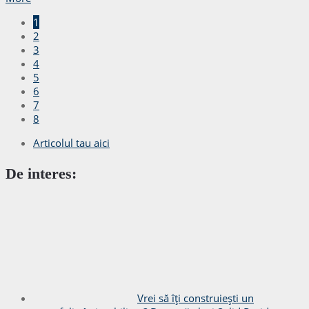
1
2
3
4
5
6
7
8
Articolul tau aici
De interes:
Vrei să îți construiești un