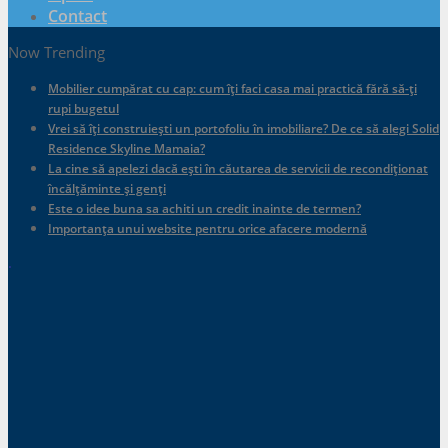
Contact
Now Trending
Mobilier cumpărat cu cap: cum îți faci casa mai practică fără să-ți
rupi bugetul
Vrei să îți construiești un portofoliu în imobiliare? De ce să alegi Solid
Residence Skyline Mamaia?
La cine să apelezi dacă ești în căutarea de servicii de recondiționat
încălțăminte și genți
Este o idee buna sa achiti un credit inainte de termen?
Importanța unui website pentru orice afacere modernă
.