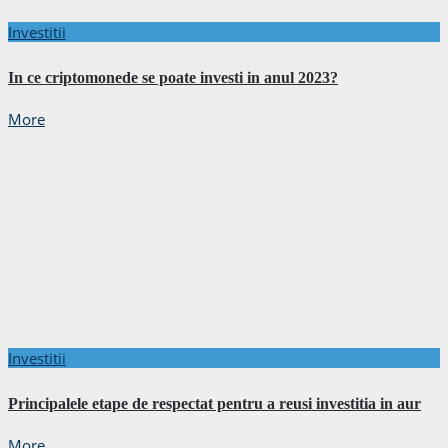
Investitii
In ce criptomonede se poate investi in anul 2023?
More
Investitii
Principalele etape de respectat pentru a reusi investitia in aur
More