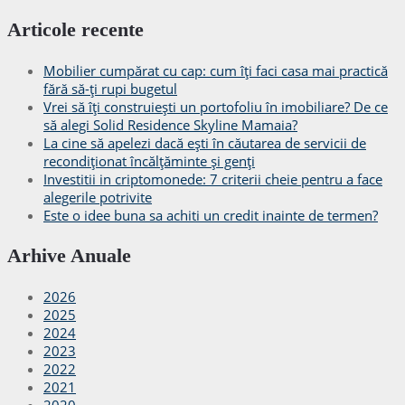
Articole recente
Mobilier cumpărat cu cap: cum îți faci casa mai practică
fără să-ți rupi bugetul
Vrei să îți construiești un portofoliu în imobiliare? De ce
să alegi Solid Residence Skyline Mamaia?
La cine să apelezi dacă ești în căutarea de servicii de
recondiționat încălțăminte și genți
Investitii in criptomonede: 7 criterii cheie pentru a face
alegerile potrivite
Este o idee buna sa achiti un credit inainte de termen?
Arhive Anuale
2026
2025
2024
2023
2022
2021