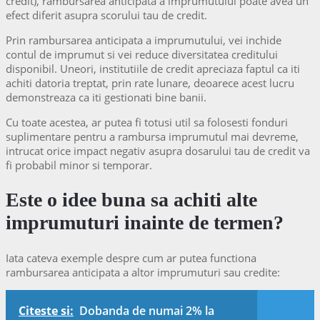
credit), rambursarea anticipata a imprumutului poate avea un
efect diferit asupra scorului tau de credit.
Prin rambursarea anticipata a imprumutului, vei inchide
contul de imprumut si vei reduce diversitatea creditului
disponibil. Uneori, institutiile de credit apreciaza faptul ca iti
achiti datoria treptat, prin rate lunare, deoarece acest lucru
demonstreaza ca iti gestionati bine banii.
Cu toate acestea, ar putea fi totusi util sa folosesti fonduri
suplimentare pentru a rambursa imprumutul mai devreme,
intrucat orice impact negativ asupra dosarului tau de credit va
fi probabil minor si temporar.
Este o idee buna sa achiti alte
imprumuturi inainte de termen?
Iata cateva exemple despre cum ar putea functiona
rambursarea anticipata a altor imprumuturi sau credite:
Citeste si:
Dobanda de numai 2% la