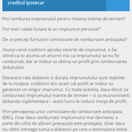
creditul ipotecar
Pot rambursa imprumutul pentru masina inainte de termen?
Pot mari ratele lunare la un imprumut personal?
De ce percep furnizorii comisioane de rambursare anticipata?
Atunci cand creditorii aproba cererile de imprumut, o fac
stiind ca isi asuma un anumit risc ca imprumutul sa nu fie
rambursat, dar ar trebui sa obtina un profit prin rambursarea
dobanzilor.
Deoarece rata dobanzii si durata imprumutului sunt stabilite
de la inceput, creditorii stiu exact cat profit ar trebui sa
genereze un singur imprumut. Cu toate acestea, daca decizi sa
rambursezi imprumutul inainte de termen – si sa economisesti
dobanda suplimentara – acest lucru le reduce marja de profit.
Prin perceperea unor comisioane de rambursare anticipata
(ERC), chiar daca rambursezi imprumutul mai devreme, o
parte din cifra de afaceri prevazuta este protejata, chiar daca
nu obtin intreaga suma a dobanzii pe care o estimasera initial.