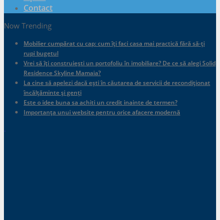
Contact
Now Trending
Mobilier cumpărat cu cap: cum îți faci casa mai practică fără să-ți
rupi bugetul
Vrei să îți construiești un portofoliu în imobiliare? De ce să alegi Solid
Residence Skyline Mamaia?
La cine să apelezi dacă ești în căutarea de servicii de recondiționat
încălțăminte și genți
Este o idee buna sa achiti un credit inainte de termen?
Importanța unui website pentru orice afacere modernă
.