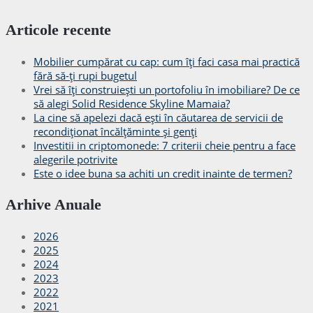
Articole recente
Mobilier cumpărat cu cap: cum îți faci casa mai practică
fără să-ți rupi bugetul
Vrei să îți construiești un portofoliu în imobiliare? De ce
să alegi Solid Residence Skyline Mamaia?
La cine să apelezi dacă ești în căutarea de servicii de
recondiționat încălțăminte și genți
Investitii in criptomonede: 7 criterii cheie pentru a face
alegerile potrivite
Este o idee buna sa achiti un credit inainte de termen?
Arhive Anuale
2026
2025
2024
2023
2022
2021