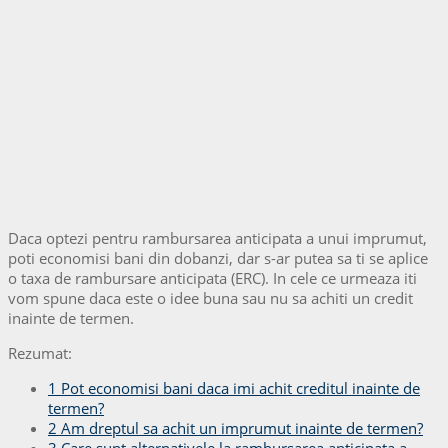
Daca optezi pentru rambursarea anticipata a unui imprumut,
poti economisi bani din dobanzi, dar s-ar putea sa ti se aplice
o taxa de rambursare anticipata (ERC). In cele ce urmeaza iti
vom spune daca este o idee buna sau nu sa achiti un credit
inainte de termen.
Rezumat:
1
Pot economisi bani daca imi achit creditul inainte de
termen?
2
Am dreptul sa achit un imprumut inainte de termen?
3
Care sunt alternativele la rambursarea anticipata a