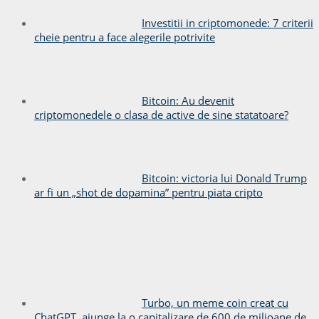
Investitii in criptomonede: 7 criterii
cheie pentru a face alegerile potrivite
Bitcoin: Au devenit
criptomonedele o clasa de active de sine statatoare?
Bitcoin: victoria lui Donald Trump
ar fi un „shot de dopamina” pentru piata cripto
Turbo, un meme coin creat cu
ChatGPT, ajunge la o capitalizare de 600 de milioane de