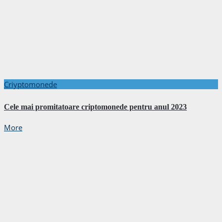
Criyptomonede
Cele mai promitatoare criptomonede pentru anul 2023
More