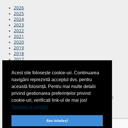
2026
2025
2024
2023
2022
2021
2020
2019
2018
2017
2016
2015
Acest site folosește cookie-uri. Continuarea
2014
navigării reprezintă acceptul dvs. pentru
2013
această folosință. Pentru mai multe detalii
2012
privind gestionarea preferințelor privind
Copyright © 2026
Finante Azi
Toate drepturile rezervate!
cookie-uri, verificati link-ul de mai jos!
Termeni si conditii
|
Despre noi
|
Termeni si conditii
|
Publicitate
Am inteles!
|
Contact