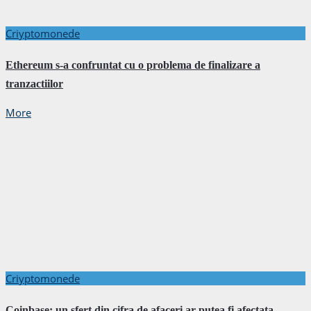
Criyptomonede
Ethereum s-a confruntat cu o problema de finalizare a
tranzactiilor
More
Criyptomonede
Coinbase: un sfert din cifra de afaceri ar putea fi afectata