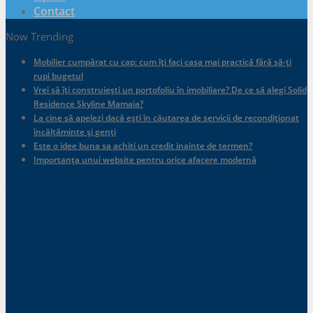
Contact
Now Trending
Mobilier cumpărat cu cap: cum îți faci casa mai practică fără să-ți
rupi bugetul
Vrei să îți construiești un portofoliu în imobiliare? De ce să alegi Solid
Residence Skyline Mamaia?
La cine să apelezi dacă ești în căutarea de servicii de recondiționat
încălțăminte și genți
Este o idee buna sa achiti un credit inainte de termen?
Importanța unui website pentru orice afacere modernă
.