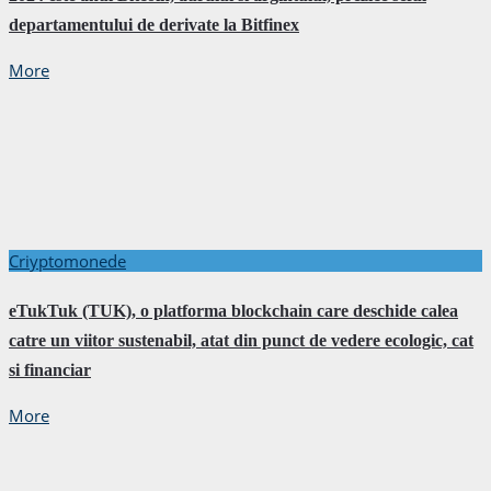
departamentului de derivate la Bitfinex
More
Criyptomonede
eTukTuk (TUK), o platforma blockchain care deschide calea
catre un viitor sustenabil, atat din punct de vedere ecologic, cat
si financiar
More