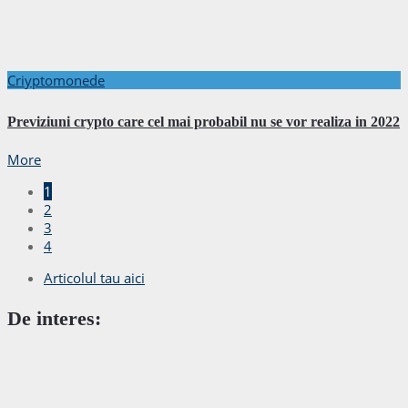
Criyptomonede
Previziuni crypto care cel mai probabil nu se vor realiza in 2022
More
1
2
3
4
Articolul tau aici
De interes: