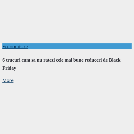
Economisire
6 trucuri cum sa nu ratezi cele mai bune reduceri de Black
Friday
More