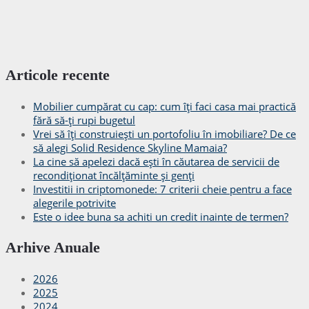
Articole recente
Mobilier cumpărat cu cap: cum îți faci casa mai practică
fără să-ți rupi bugetul
Vrei să îți construiești un portofoliu în imobiliare? De ce
să alegi Solid Residence Skyline Mamaia?
La cine să apelezi dacă ești în căutarea de servicii de
recondiționat încălțăminte și genți
Investitii in criptomonede: 7 criterii cheie pentru a face
alegerile potrivite
Este o idee buna sa achiti un credit inainte de termen?
Arhive Anuale
2026
2025
2024