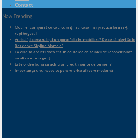
Contact
Now Trending
Mobilier cumpărat cu cap: cum îți faci casa mai practică fără să-ți
rupi bugetul
Vrei să îți construiești un portofoliu în imobiliare? De ce să alegi Solid
Residence Skyline Mamaia?
La cine să apelezi dacă ești în căutarea de servicii de recondiționat
încălțăminte și genți
Este o idee buna sa achiti un credit inainte de termen?
Importanța unui website pentru orice afacere modernă
.