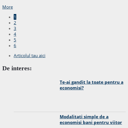
More
1
2
3
4
5
6
Articolul tau aici
De interes:
Te-ai gandit la toate pentru a
economisi?
Modalitati simple de a
economisi bani pentru viitor