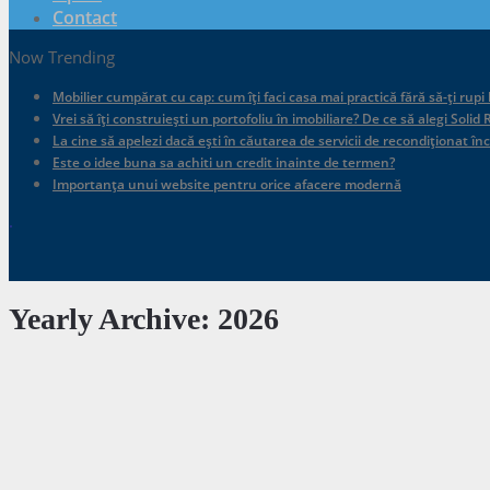
Contact
Now Trending
Mobilier cumpărat cu cap: cum îți faci casa mai practică fără să-ți rupi
Vrei să îți construiești un portofoliu în imobiliare? De ce să alegi Sol
La cine să apelezi dacă ești în căutarea de servicii de recondiționat în
Este o idee buna sa achiti un credit inainte de termen?
Importanța unui website pentru orice afacere modernă
.
Yearly Archive:
2026