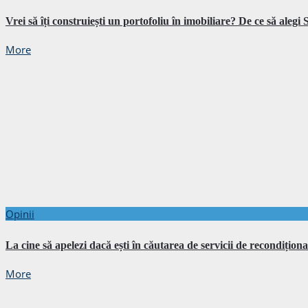
Vrei să îți construiești un portofoliu în imobiliare? De ce să ale
More
Opinii
La cine să apelezi dacă ești în căutarea de servicii de recondiționa
More