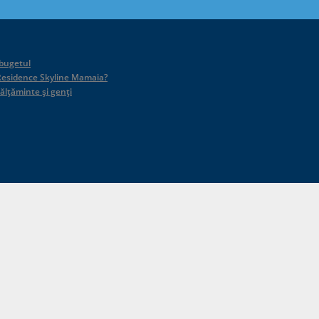
 bugetul
id Residence Skyline Mamaia?
călțăminte și genți