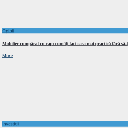
Opinii
Mobilier cumpărat cu cap: cum îți faci casa mai practică fără să-ț
More
Investitii