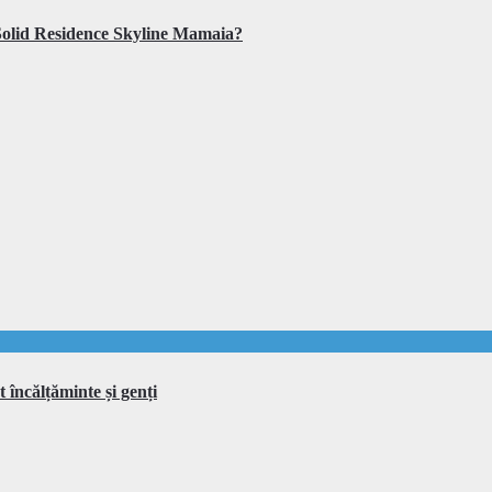
gi Solid Residence Skyline Mamaia?
t încălțăminte și genți