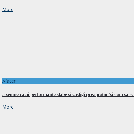
More
Afaceri
5 semne ca ai performante slabe si castigi prea putin (si cum sa s
More