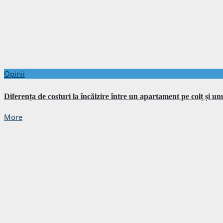
Opinii
Diferența de costuri la încălzire între un apartament pe colț și un
More