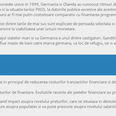
monedei unice in 1999, Germania si Olanda au cunoscut ritmuri de 
 la situatia tarilor PIIGS, la datoriile publice excesive ale acestor
 ar fi mai putin costisitoare comparativ cu finantarea programelor
i dintre tarile de mai sus sunt explicate de perioada selectata si 
ivire la viabilitatea unei uniuni monetare.
tajul statelor mari si ca Germania e unul dintre castigatori. Gand
 influx masiv de bani catre marca germana, ca loc de refugiu, iar o
 in principal de reducerea costurilor tranzactiilor financiare si d
urilor de finantare. Evolutiile recente ale pietelor financiare au p
nd impact asupra nivelului preturilor, care se situeaza in destule
re asupra populatiei si va pune presiune asupra nivelului salariilo