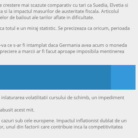
crestere mai scazute comparativ cu tari ca Suedia, Elvetia si
a si la impactul masurilor de austeritate fiscala. Articolul
 de bailout ale tarilor aflate in dificultate.
ca totul e un miraj statistic. Se precizeaza ca oricum, perioada
iti-va ce s-ar fi intamplat daca Germania avea acum o moneda
 apreciere a marcii ar fi facut aproape imposibila mentinerea
e inlaturarea volatilitatii cursului de schimb, un impediment
rabusit acest mit.
 cazuri sub cele europene. Impactul inflationist dublat de un
r, unul din factorii care contribuie inca la competitivitatea