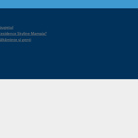
 bugetul
id Residence Skyline Mamaia?
călțăminte și genți