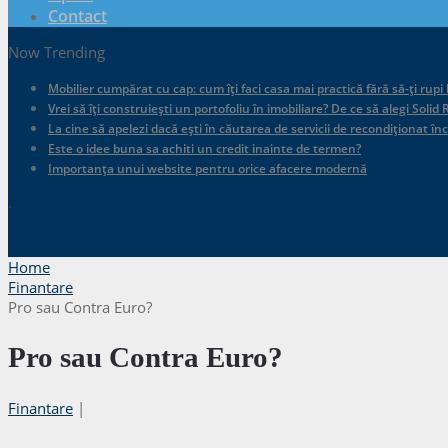
Contact
Now Trending
Mobilier cumpărat cu cap: cum îți faci casa mai practică fără să-ți rupi
Vrei să îți construiești un portofoliu în imobiliare? De ce să alegi Sol
La cine să apelezi dacă ești în căutarea de servicii de recondiționat în
Este o idee buna sa achiti un credit inainte de termen?
Importanța unui website pentru orice afacere modernă
.
Home
Finantare
Pro sau Contra Euro?
Pro sau Contra Euro?
Finantare
|