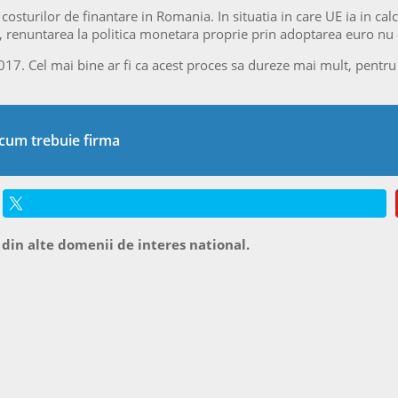
sturilor de finantare in Romania. In situatia in care UE ia in calc
a, renuntarea la politica monetara proprie prin adoptarea euro nu
17. Cel mai bine ar fi ca acest proces sa dureze mai mult, pentru
a cum trebuie firma
 din alte domenii de interes national.