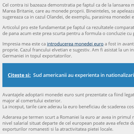
Cel contra isi bazeaza demonstratia pe faptul ca de la lansarea 
Marea Britanie, care au monede proprii. Bineinteles, se apeleaza si
sugereaza ca in cazul Olandei, de exemplu, parasirea monedei euro
Articolul pro este fundamentat pe faptul ca rezultatele comparatie
de pana acum este prea scurta pentru a formula o concluzie cu pr
Impresia mea este ca
introducerea monedei euro
a fost in avan
proprie. Cazul francului elvetian e sugestiv. Am fi asistat la un
Germaniei in topul exportatorilor.
Citeste si:
Sud americanii au experienta in nationalizari
Avantajele adoptarii monedei euro sunt prezentate ca fiind legate
major al comertului exterior.
La inceput, tarile care aderau la euro beneficiau de scaderea cost
Aderarea pe termen scurt a Romaniei la euro ar avea in primul ra
nivel salarial situat departe de cel european poate avea efecte du
exporturilor romanesti si la atractivitatea pietei locale.