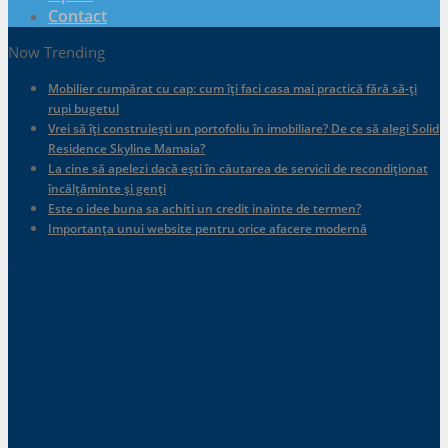
Contact
Now Trending
Mobilier cumpărat cu cap: cum îți faci casa mai practică fără să-ți
rupi bugetul
Vrei să îți construiești un portofoliu în imobiliare? De ce să alegi Solid
Residence Skyline Mamaia?
La cine să apelezi dacă ești în căutarea de servicii de recondiționat
încălțăminte și genți
Este o idee buna sa achiti un credit inainte de termen?
Importanța unui website pentru orice afacere modernă
.