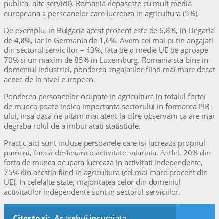
publica, alte servicii). Romania depaseste cu mult media
europeana a persoanelor care lucreaza in agricultura (5%).
De exemplu, in Bulgaria acest procent este de 6,8%, in Ungaria
de 4,8%, iar in Germania de 1,6%. Avem cei mai putin angajati
din sectorul serviciilor – 43%, fata de o medie UE de aproape
70% si un maxim de 85% in Luxemburg. Romania sta bine in
domeniul industriei, ponderea angajatilor fiind mai mare decat
aceea de la nivel european.
Ponderea persoanelor ocupate in agricultura in totalul fortei
de munca poate indica importanta sectorului in formarea PIB-
ului, insa daca ne uitam mai atent la cifre observam ca are mai
degraba rolul de a imbunatati statisticile.
Practic aici sunt incluse persoanele care isi lucreaza propriul
pamant, fara a desfasura o activitate salariata. Astfel, 20% din
forta de munca ocupata lucreaza in activitati independente,
75% din acestia fiind in agricultura (cel mai mare procent din
UE). In celelalte state, majoritatea celor din domeniul
activitatilor independente sunt in sectorul serviciilor.
Citeste si:
Ar trebui incurajata