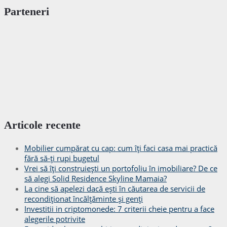
Parteneri
Articole recente
Mobilier cumpărat cu cap: cum îți faci casa mai practică
fără să-ți rupi bugetul
Vrei să îți construiești un portofoliu în imobiliare? De ce
să alegi Solid Residence Skyline Mamaia?
La cine să apelezi dacă ești în căutarea de servicii de
recondiționat încălțăminte și genți
Investitii in criptomonede: 7 criterii cheie pentru a face
alegerile potrivite