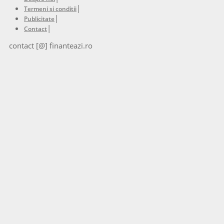
|
Termeni si conditii
|
Publicitate
|
Contact
contact [@] finanteazi.ro