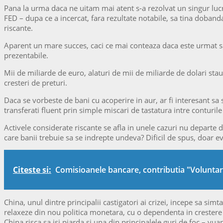
Pana la urma daca ne uitam mai atent s-a rezolvat un singur lucru
FED – dupa ce a incercat, fara rezultate notabile, sa tina doband
riscante.
Aparent un mare succes, caci ce mai conteaza daca este urmat sau
prezentabile.
Mii de miliarde de euro, alaturi de mii de miliarde de dolari sta
cresteri de preturi.
Daca se vorbeste de bani cu acoperire in aur, ar fi interesant sa
transferati fluent prin simple miscari de tastatura intre conturile
Activele considerate riscante se afla in unele cazuri nu departe 
care banii trebuie sa se indrepte undeva? Dificil de spus, doar ev
Citeste si:
Comisioanele bancare, contributia "Voluntara
China, unul dintre principalii castigatori ai crizei, incepe sa si
relaxeze din nou politica monetara, cu o dependenta in crestere 
China risca sa isi piarda si una din principalele guri de foc – yu