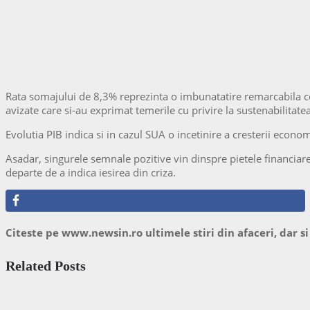
Rata somajului de 8,3% reprezinta o imbunatatire remarcabila co
avizate care si-au exprimat temerile cu privire la sustenabilitatea
Evolutia PIB indica si in cazul SUA o incetinire a cresterii econo
Asadar, singurele semnale pozitive vin dinspre pietele financiar
departe de a indica iesirea din criza.
Citeste pe www.newsin.ro ultimele stiri din afaceri, dar si
Related Posts