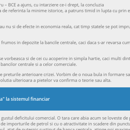
 – BCE a ajuns, cu intarziere ce-i drept, la concluzia
a de referinta la minime istorice, a patruns timid in lupta cu prin
 nu si de efecte in economia reala, cat timp statele se pot imprumu
u frumos in depozite la bancile centrale, caci daca s-ar revarsa c
 se vorbeasca si de cei cu acoperire in simpla hartie, caci multi d
 bancilor centrale si a celor comerciale.
de preturile anterioare crizei. Vorbim de o noua bula in formare s
olutia ulterioara a pietelor va confirma o teorie sau alta.
" la sistemul financiar
mta gustul deficitului comercial. O tara care abia acum se loveste d
de importurile de petrol si cu o atractivitate in scadere din punc
anul, atat de puternic sustinut de banca centrala, atinge noi maxime