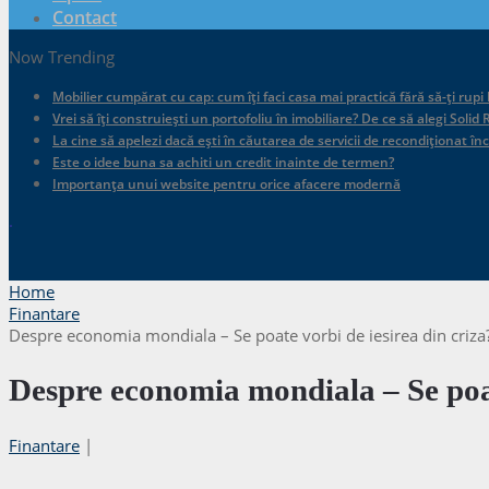
Contact
Now Trending
Mobilier cumpărat cu cap: cum îți faci casa mai practică fără să-ți rupi
Vrei să îți construiești un portofoliu în imobiliare? De ce să alegi Sol
La cine să apelezi dacă ești în căutarea de servicii de recondiționat în
Este o idee buna sa achiti un credit inainte de termen?
Importanța unui website pentru orice afacere modernă
.
Home
Finantare
Despre economia mondiala – Se poate vorbi de iesirea din criza
Despre economia mondiala – Se poat
Finantare
|