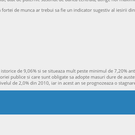
a fortei de munca ar trebui sa fie un indicator sugestiv al iesirii d
storice de 9,06% si se situeaza mult peste minimul de 7,20% ante
atoriei publice si care sunt obligate sa adopte masuri dure de auster
ivelul de 2,0% din 2010, iar in acest an se prognozeaza o stagna