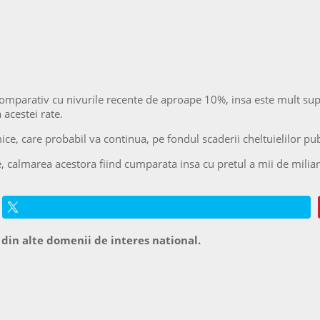
mparativ cu nivurile recente de aproape 10%, insa este mult supe
 acestei rate.
mice, care probabil va continua, pe fondul scaderii cheltuielilor pu
e, calmarea acestora fiind cumparata insa cu pretul a mii de milia
 din alte domenii de interes national.