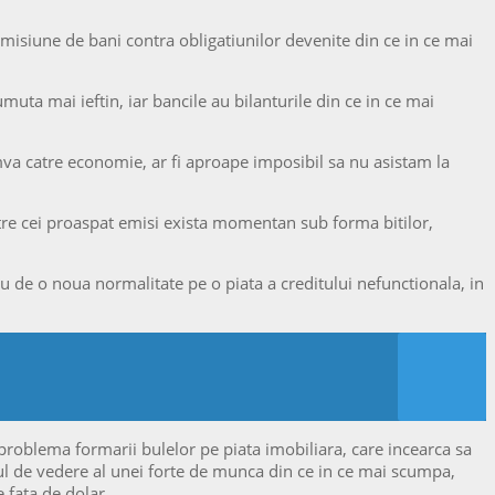
 emisiune de bani contra obligatiunilor devenite din ce in ce mai
ta mai ieftin, iar bancile au bilanturile din ce in ce mai
umva catre economie, ar fi aproape imposibil sa nu asistam la
intre cei proaspat emisi exista momentan sub forma bitilor,
au de o noua normalitate pe o piata a creditului nefunctionala, in
e problema formarii bulelor pe piata imobiliara, care incearca sa
tul de vedere al unei forte de munca din ce in ce mai scumpa,
 fata de dolar.