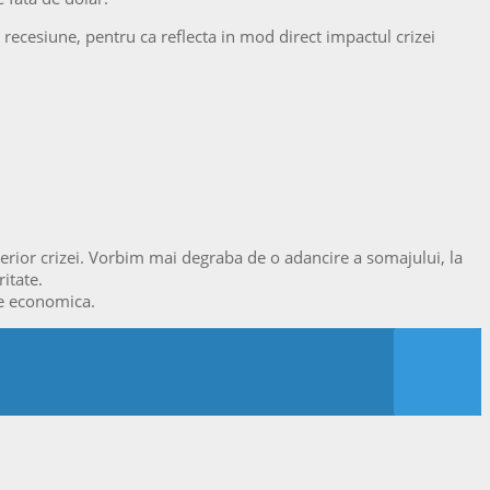
in recesiune, pentru ca reflecta in mod direct impactul crizei
rior crizei. Vorbim mai degraba de o adancire a somajului, la
itate.
re economica.