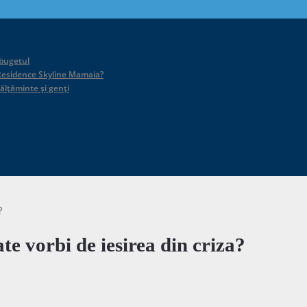
 bugetul
id Residence Skyline Mamaia?
călțăminte și genți
?
e vorbi de iesirea din criza?