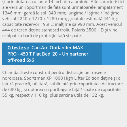
și prin dotarea cu jante 14 inch din aluminiu. Alte caracteristici
ale versiunii Sportman de față sunt următoarele: ampatament
1346 mm; gardă la sol 343 mm; lungime / lățime / înălțime
vehicul 2240 x 1270 x 1280 mm; greutate estimată 441 kg;
capacitate rezervor 19.9 L; înălțime șa 990 mm. Acest vehicul
4×4 de teren deține standard troliu Polaris 3500 HD și vine
echipat cu bară de protecție față și spate.
Citeste si:
Can-Am Outlander MAX
PRO+ 450 T Flat Bed ’20 – Un partener
off-road 6x6
Chiar dacă este construit pentru distracție pe traseele
noroioase, Sportsman XP 1000 High Lifter Edition deține și o
latură practică, utilitară, subliniată prin capacitatea de tractare
de 680 kg, și dotarea cu portbagaje față / spate de capacitate
55 kg, respectiv 110 kg, plus sarcina utilă de 132 kg.