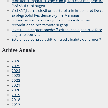
Mobilier cumpărat cu cap: cum îți faci casa mai practică
fără să-ți rupi bugetul
Vrei să îți construiești un portofoliu în imobiliare? De ce
să alegi Solid Residence Skyline Mamaia?
La cine să apelezi dacă ești în căutarea de servicii de
recondiționat încălțăminte și genți
Investitii in criptomonede: 7 criterii cheie pentru a face
alegerile potrivite
Este o idee buna sa achiti un credit inainte de termen?
Arhive Anuale
2026
2025
2024
2023
2022
2021
2020
2019
2018
2017