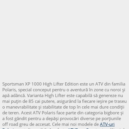
Sportsman XP 1000 High Lifter Edition este un ATV din familia
Polaris, special conceput pentru o aventură în zone cu noroi și
apă adâncă. Varianta High Lifter este capabilă să genereze nu
mai puțin de 85 cai putere, asigurând la fiecare ieșire pe traseu
o manevrabilitate și stabilitate de top în cele mai dure condiții
de teren. Acest ATV Polaris face parte din categoria bigbore și
a fost gândit pentru a depăși provocări diverse pe porțiunile
off road greu de accesat. Cele mai noi modele de
ATV-uri