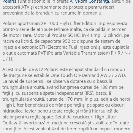
Polaris
sunt disponibile în oferta
ATVRom Constanța
, alături de
accesorii ATV și echipamente de protecție pentru rideri
provenind de la branduri cu renume în domeniu.
Polaris Sportsman XP 1000 High Lifter Edition impresionează
printr-o serie de atribute tehnice înalte, ca de pildă în termeni
de motorizare. Motorul ProStar SOHC, în 4 timpi, 2 cilindri, pe
răcire cu lichid, de capacitate 952 cc dispune de sistem de
injecție electronic EFI (Electronic Fuel Injection) și este cuplat la
o cutie automată PVT (Polaris Variable Transmission) P / R / N /
L / H.
Acest model de ATV Polaris este echipat standard cu moduri
de tracțiune selectabile One Touch On-Demand AWD / 2WD.
La nivel de suspensii, se observă dotarea cu o basculă
triunghiulară arcuită, având lungimea cursei de 188 mm pe
față și cu suspensie spate independentă (IRS), basculă
triunghiulară arcuită, cursa de 170 mm. În plus, ediția de noroi
High Lifter beneficiază de frâne pe față și pe spate cu discuri
hidraulice, levier pentru toate roțile și frână hidraulică de
picior pentru roțile spate. Setul de cauciucuri High Lifter
Outlaw 2 favorizează o tracțiune crescută și stabilitate în toate
condițiile. Acest vehicul 4×4 de teren capătă un aspect modern