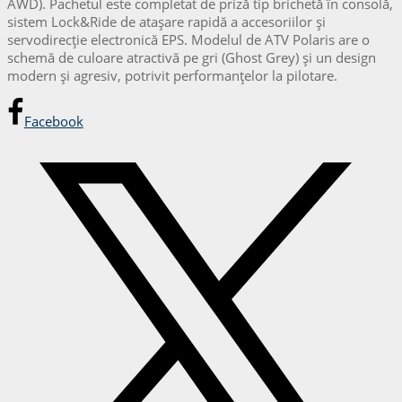
AWD). Pachetul este completat de priză tip brichetă în consolă,
sistem Lock&Ride de atașare rapidă a accesoriilor și
servodirecție electronică EPS. Modelul de ATV Polaris are o
schemă de culoare atractivă pe gri (Ghost Grey) și un design
modern și agresiv, potrivit performanțelor la pilotare.
Facebook