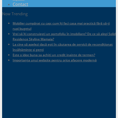
Contact
Now Trending
Mobilier cumpărat cu cap: cum îți faci casa mai practică fără să-ți
rupi bugetul
Vrei să îți construiești un portofoliu în imobiliare? De ce să alegi Solid
Residence Skyline Mamaia?
La cine să apelezi dacă ești în căutarea de servicii de recondiționat
încălțăminte și genți
Este o idee buna sa achiti un credit inainte de termen?
Importanța unui website pentru orice afacere modernă
.