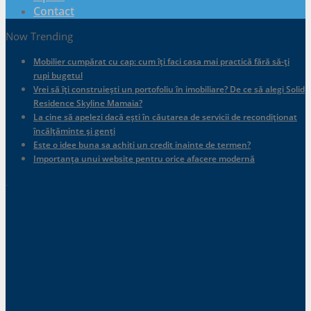
Contact
Now Trending
Mobilier cumpărat cu cap: cum îți faci casa mai practică fără să-ți
rupi bugetul
Vrei să îți construiești un portofoliu în imobiliare? De ce să alegi Solid
Residence Skyline Mamaia?
La cine să apelezi dacă ești în căutarea de servicii de recondiționat
încălțăminte și genți
Este o idee buna sa achiti un credit inainte de termen?
Importanța unui website pentru orice afacere modernă
.