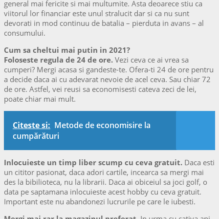
general mai fericite si mai multumite. Asta deoarece stiu ca
viitorul lor financiar este unul stralucit dar si ca nu sunt
devorati in mod continuu de batalia – pierduta in avans – al
consumului.
Cum sa cheltui mai putin in 2021?
Foloseste regula de 24 de ore.
Vezi ceva ce ai vrea sa
cumperi? Mergi acasa si gandeste-te. Ofera-ti 24 de ore pentru
a decide daca ai cu adevarat nevoie de acel ceva. Sau chiar 72
de ore. Astfel, vei reusi sa economisesti cateva zeci de lei,
poate chiar mai mult.
Citeste si:
Metode de economisire la
cumpărături
Inlocuieste un timp liber scump cu ceva gratuit.
Daca esti
un cititor pasionat, daca adori cartile, incearca sa mergi mai
des la bibilioteca, nu la librarii. Daca ai obiceiul sa joci golf, o
data pe saptamana inlocuieste acest hobby cu ceva gratuit.
Important este nu abandonezi lucrurile pe care le iubesti.
Mergi mai rar la magazinul preferat
. In urma cu cativa ani,