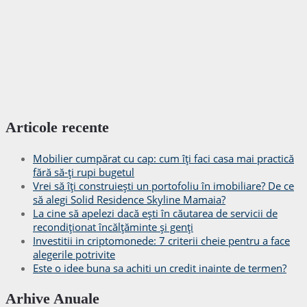
Articole recente
Mobilier cumpărat cu cap: cum îți faci casa mai practică
fără să-ți rupi bugetul
Vrei să îți construiești un portofoliu în imobiliare? De ce
să alegi Solid Residence Skyline Mamaia?
La cine să apelezi dacă ești în căutarea de servicii de
recondiționat încălțăminte și genți
Investitii in criptomonede: 7 criterii cheie pentru a face
alegerile potrivite
Este o idee buna sa achiti un credit inainte de termen?
Arhive Anuale