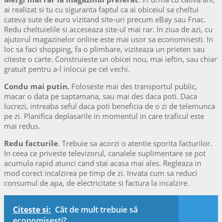
ai realizat si tu cu siguranta faptul ca ai obiceiul sa cheltui
cateva sute de euro vizitand site-uri precum eBay sau Fnac.
Redu cheltuielile si acceseaza site-ul mai rar. In ziua de azi, cu
ajutorul magazinelor online este mai usor sa economisesti. In
loc sa faci shopping, fa o plimbare, viziteaza un prieten sau
citeste o carte. Construieste un obicei nou, mai ieftin, sau chiar
gratuit pentru a-l inlocui pe cel vechi.
Condu mai putin.
Foloseste mai des transportul public,
macar o data pe saptamana, sau mai des daca poti. Daca
lucrezi, intreaba seful daca poti beneficia de o zi de telemunca
pe zi. Planifica deplasarile in momentul in care traficul este
mai redus.
Redu facturile
. Trebuie sa acorzi o atentie sporita facturilor.
In ceea ce priveste televizorul, canalele suplimentare se pot
acumula rapid atunci cand stai acasa mai ales. Regleaza in
mod corect incalzirea pe timp de zi. Invata cum sa reduci
consumul de apa, de electricitate si factura la incalzire.
Citeste si:
Cât de mult trebuie să
economisești?