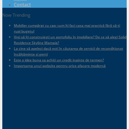
Contact
Now Trending
Mobilier cumpărat cu cap: cum îți faci casa mai practică fără să-ți
rupi bugetul
Vrei să îți construiești un portofoliu în imobiliare? De ce să alegi Solid
Residence Skyline Mamaia?
La cine să apelezi dacă ești în căutarea de servicii de recondiționat
încălțăminte și genți
Este o idee buna sa achiti un credit inainte de termen?
Importanța unui website pentru orice afacere modernă
.