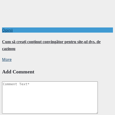
Opinii
Cum să creați conținut convingător pentru site-ul dvs. de
cazinou
More
Add Comment