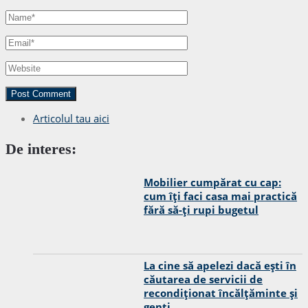
Articolul tau aici
De interes:
Mobilier cumpărat cu cap:
cum îți faci casa mai practică
fără să-ți rupi bugetul
La cine să apelezi dacă ești în
căutarea de servicii de
recondiționat încălțăminte și
genți