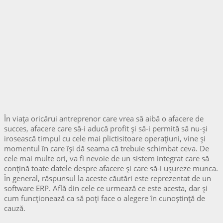
În viața oricărui antreprenor care vrea să aibă o afacere de
succes, afacere care să-i aducă profit și să-i permită să nu-și
irosească timpul cu cele mai plictisitoare operațiuni, vine și
momentul în care își dă seama că trebuie schimbat ceva. De
cele mai multe ori, va fi nevoie de un sistem integrat care să
conțină toate datele despre afacere și care să-i ușureze munca.
În general, răspunsul la aceste căutări este reprezentat de un
software ERP. Află din cele ce urmează ce este acesta, dar și
cum funcționează ca să poți face o alegere în cunoștință de
cauză.