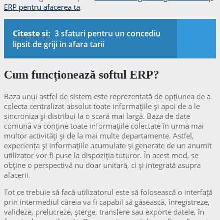
ERP pentru afacerea ta
.
Citeste si:
3 sfaturi pentru un concediu
lipsit de griji in afara tarii
Cum funcționează softul ERP?
Baza unui astfel de sistem este reprezentată de opțiunea de a
colecta centralizat absolut toate informațiile și apoi de a le
sincroniza și distribui la o scară mai largă. Baza de date
comună va conține toate informațiile colectate în urma mai
multor activități și de la mai multe departamente. Astfel,
experiența și informațiile acumulate și generate de un anumit
utilizator vor fi puse la dispoziția tuturor. În acest mod, se
obține o perspectivă nu doar unitară, ci și integrată asupra
afacerii.
Tot ce trebuie să facă utilizatorul este să folosească o interfață
prin intermediul căreia va fi capabil să găsească, înregistreze,
valideze, prelucreze, șterge, transfere sau exporte datele, în