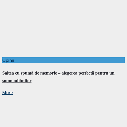
Opinii
Saltea cu spumă de memorie – alegerea perfectă pentru un
somn odihnitor
More