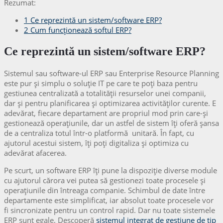
Rezumat:
1
Ce reprezintă un sistem/software ERP?
2
Cum funcționează softul ERP?
Ce reprezintă un sistem/software ERP?
Sistemul sau software-ul ERP sau Enterprise Resource Planning
este pur și simplu o soluție IT pe care te poți baza pentru
gestiunea centralizată a totalității resurselor unei companii,
dar și pentru planificarea și optimizarea activităților curente. E
adevărat, fiecare departament are propriul mod prin care-și
gestionează operațiunile, dar un astfel de sistem îți oferă șansa
de a centraliza totul într-o platformă unitară. În fapt, cu
ajutorul acestui sistem, îți poți digitaliza și optimiza cu
adevărat afacerea.
Pe scurt, un software ERP îți pune la dispoziție diverse module
cu ajutorul cărora vei putea să gestionezi toate procesele și
operațiunile din întreaga companie. Schimbul de date între
departamente este simplificat, iar absolut toate procesele vor
fi sincronizate pentru un control rapid. Dar nu toate sistemele
ERP sunt egale. Descoperă
sistemul integrat de gestiune de tip