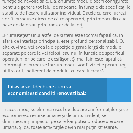
funcție de nevoile sale. Da, anumite module pot fi configurate
pentru a genera tot felul de rapoarte, în funcție de specificațiile
stabilite de fiecare utilizator individual. Datele cu care lucrezi
vor fi introduse direct de către operatori, prin import din alte
baze de date sau prin transfer de la terți.
„Frumusețea“ unui astfel de sistem este tocmai faptul că, în
afară de interfața principală, este profund personalizabil. Cu
alte cuvinte, vei avea la dispoziție o gamă largă de module
separate pe care le vei folosi, sau nu, în funcție de specificul
operațiunilor pe care le desfășori. Și mai fain este faptul că
informațiile introduse într-un modul vor fi vizibile pentru toți
utilizatorii, indiferent de modulul cu care lucrează.
Citeste si:
Idei bune cum sa
economisesti cand iti renovezi baia
În acest mod, se elimină riscul de dublare a informațiilor și se
economisesc resurse umane și de timp. Evident, se
diminuează și impactul pe care l-ar putea produce o eroare
umană. Și da, toate activitățile devin mai puțin stresante.