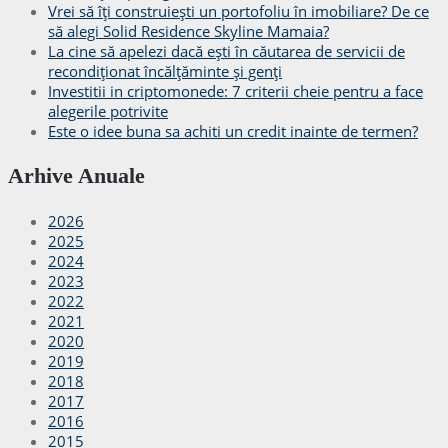
Vrei să îți construiești un portofoliu în imobiliare? De ce
să alegi Solid Residence Skyline Mamaia?
La cine să apelezi dacă ești în căutarea de servicii de
recondiționat încălțăminte și genți
Investitii in criptomonede: 7 criterii cheie pentru a face
alegerile potrivite
Este o idee buna sa achiti un credit inainte de termen?
Arhive Anuale
2026
2025
2024
2023
2022
2021
2020
2019
2018
2017
2016
2015