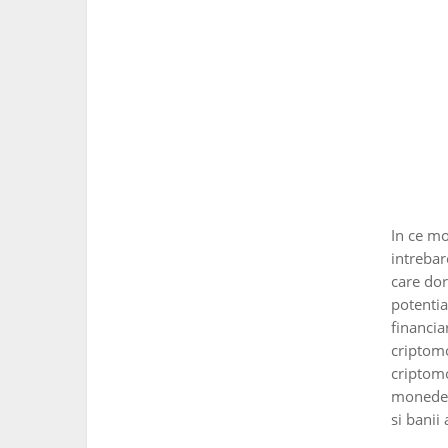
In ce mo
intrebar
care dor
potentia
financia
criptomo
criptom
monedele
si banii 