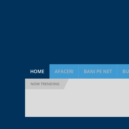
HOME
AFACERI
BANI PE NET
BU
NOW TRENDING
Tweet
.
in It