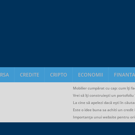
RSA
CREDITE
CRIPTO
ECONOMII
FINANTA
Mobilier cumpărat cu cap: cum îți fac
Vrei să îți construiești un portofoli
La cine să apelezi dacă ești în căuta
Este o idee buna sa achiti un credit
Importanța unui website pentru or