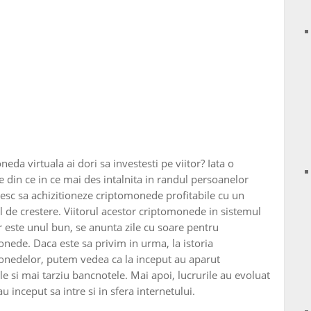
neda virtuala ai dori sa investesti pe viitor? Iata o
e din ce in ce mai des intalnita in randul persoanelor
esc sa achizitioneze criptomonede profitabile cu un
l de crestere. Viitorul acestor criptomonede in sistemul
r este unul bun, se anunta zile cu soare pentru
nede. Daca este sa privim in urma, la istoria
onedelor, putem vedea ca la inceput au aparut
 si mai tarziu bancnotele. Mai apoi, lucrurile au evoluat
au inceput sa intre si in sfera internetului.