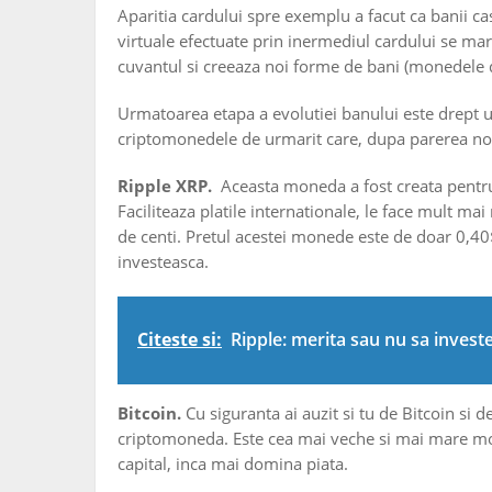
Aparitia cardului spre exemplu a facut ca banii cash
virtuale efectuate prin inermediul cardului se mare
cuvantul si creeaza noi forme de bani (monedele dig
Urmatoarea etapa a evolutiei banului este drept 
criptomonedele de urmarit care, dupa parerea noas
Ripple XRP.
Aceasta moneda a fost creata pentru 
Faciliteaza platile internationale, le face mult mai
de centi. Pretul acestei monede este de doar 0,4
investeasca.
Citeste si:
Ripple: merita sau nu sa invest
Bitcoin.
Cu siguranta ai auzit si tu de Bitcoin si d
criptomoneda. Este cea mai veche si mai mare mon
capital, inca mai domina piata.