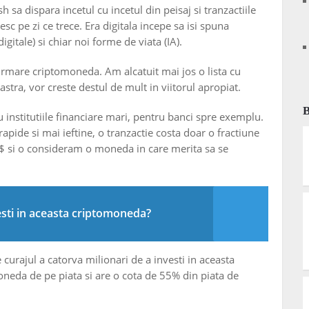
 sa dispara incetul cu incetul din peisaj si tranzactiile
sc pe zi ce trece. Era digitala incepe sa isi spuna
itale) si chiar noi forme de viata (IA).
urmare criptomoneda. Am alcatuit mai jos o lista cu
tra, vor creste destul de mult in viitorul apropiat.
institutiile financiare mari, pentru banci spre exemplu.
 rapide si mai ieftine, o tranzactie costa doar o fractiune
0$ si o consideram o moneda in care merita sa se
esti in aceasta criptomoneda?
e curajul a catorva milionari de a investi in aceasta
eda de pe piata si are o cota de 55% din piata de