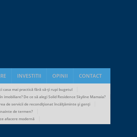
RE
INVESTITII
OPINII
CONTACT
i casa mai practică fără să-ți rupi bugetul
u în imobiliare? De ce să alegi Solid Residence Skyline Mamaia?
rea de servicii de recondiționat încălțăminte și genți
 inainte de termen?
ice afacere modernă