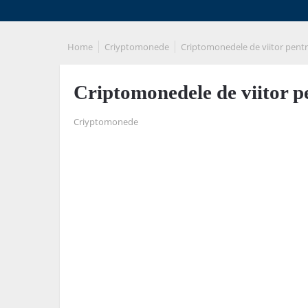
Home
Criyptomonede
Criptomonedele de viitor pentru
Criptomonedele de viitor pe
Criyptomonede