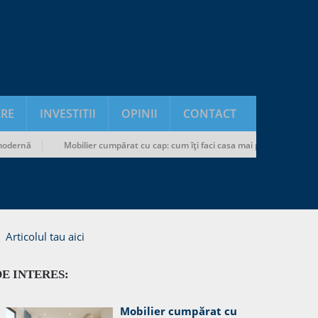
RE
INVESTITII
OPINII
CONTACT
ă
Mobilier cumpărat cu cap: cum îți faci casa mai practică fără să-ți rup
Articolul tau aici
DE INTERES:
Mobilier cumpărat cu