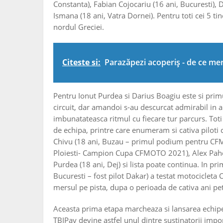
Constanta), Fabian Cojocariu (16 ani, Bucuresti), 
Ismana (18 ani, Vatra Dornei). Pentru toti cei 5 ti
nordul Greciei.
Citeste si:
Parazăpezi acoperiş - de ce meri
Pentru Ionut Purdea si Darius Boagiu este si prim
circuit, dar amandoi s-au descurcat admirabil in 
imbunatateasca ritmul cu fiecare tur parcurs. Toti 
de echipa, printre care enumeram si cativa piloti 
Chivu (18 ani, Buzau – primul podium pentru CFMO
Ploiesti- Campion Cupa CFMOTO 2021), Alex Pah
Purdea (18 ani, Dej) si lista poate continua. In p
Bucuresti – fost pilot Dakar) a testat motociclet
mersul pe pista, dupa o perioada de cativa ani pe
Aceasta prima etapa marcheaza si lansarea echi
TBIPay devine astfel unul dintre sustinatorii impor