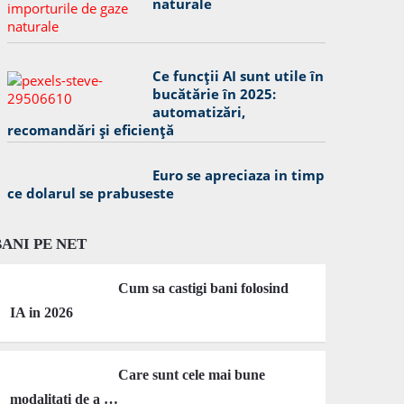
naturale
Ce funcții AI sunt utile în
bucătărie în 2025:
automatizări,
recomandări și eficiență
Euro se apreciaza in timp
ce dolarul se prabuseste
BANI PE NET
Cum sa castigi bani folosind
IA in 2026
Care sunt cele mai bune
modalitati de a …