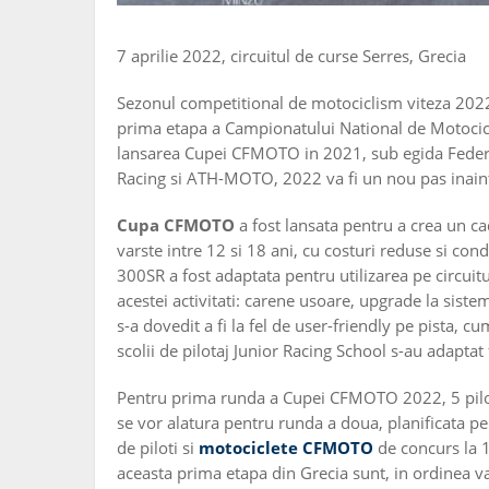
7 aprilie 2022, circuitul de curse Serres, Grecia
Sezonul competitional de motociclism viteza 2022 
prima etapa a Campionatului National de Motoci
lansarea Cupei CFMOTO in 2021, sub egida Federa
Racing si ATH-MOTO, 2022 va fi un nou pas inain
Cupa CFMOTO
a fost lansata pentru a crea un cad
varste intre 12 si 18 ani, cu costuri reduse si con
300SR a fost adaptata pentru utilizarea pe circuitu
acestei activitati: carene usoare, upgrade la sist
s-a dovedit a fi la fel de user-friendly pe pista, cu
scolii de pilotaj Junior Racing School s-au adapta
Pentru prima runda a Cupei CFMOTO 2022, 5 piloti 
se vor alatura pentru runda a doua, planificata p
de piloti si
motociclete CFMOTO
de concurs la 10
aceasta prima etapa din Grecia sunt, in ordinea var