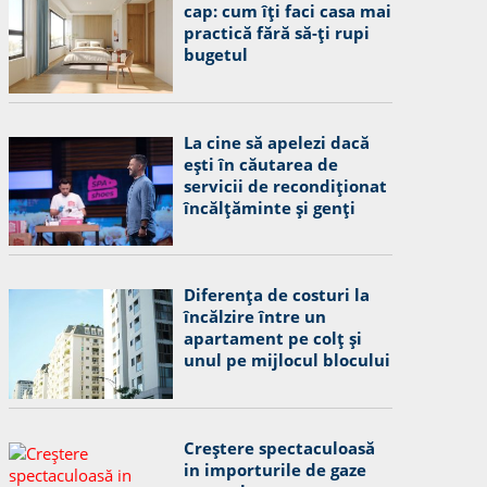
cap: cum îți faci casa mai
practică fără să-ți rupi
bugetul
La cine să apelezi dacă
ești în căutarea de
servicii de recondiționat
încălțăminte și genți
Diferența de costuri la
încălzire între un
apartament pe colț și
unul pe mijlocul blocului
Creștere spectaculoasă
in importurile de gaze