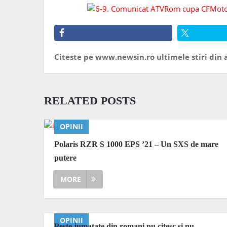
Citeste pe www.newsin.ro ultimele stiri din a
RELATED POSTS
OPINII
Polaris RZR S 1000 EPS ’21 – Un SXS de mare
putere
MORE
OPINII
Peste jumatate din romani nu citesc si nu