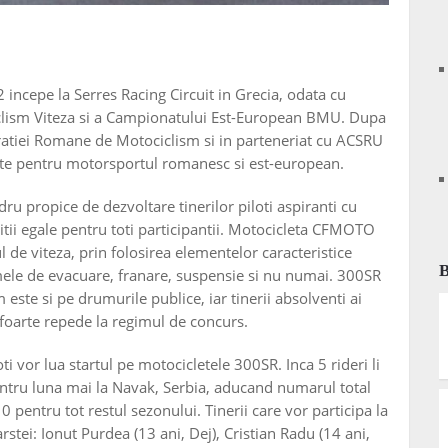
incepe la Serres Racing Circuit in Grecia, odata cu
clism Viteza si a Campionatului Est-European BMU. Dupa
tiei Romane de Motociclism si in parteneriat cu ACSRU
te pentru motorsportul romanesc si est-european.
ru propice de dezvoltare tinerilor piloti aspiranti cu
ditii egale pentru toti participantii. Motocicleta CFMOTO
l de viteza, prin folosirea elementelor caracteristice
emele de evacuare, franare, suspensie si nu numai. 300SR
m este si pe drumurile publice, iar tinerii absolventi ai
t foarte repede la regimul de concurs.
vor lua startul pe motocicletele 300SR. Inca 5 rideri li
entru luna mai la Navak, Serbia, aducand numarul total
 pentru tot restul sezonului. Tinerii care vor participa la
stei: Ionut Purdea (13 ani, Dej), Cristian Radu (14 ani,