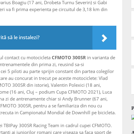
Darius Boagiu (17 ani, Drobeta Turnu Severin) si Gabi
neri va fi prima experienta pe circuitul de 3,18 km din
tă să le instalezi?
ul contact cu motocicleta
CFMOTO 300SR
in varianta de
antrenamentele din prima zi, reusind sa-si
cei 5 piloti au parte sprijin constant din partea colegilor
care au concurat in trecut pe aceste motociclete: Vlad
TO 300SR din istorie), Valentin Polexici (18 ani,
ome (16 ani, Cluj – podium Cupa CFMOTO 2021), Luca
rima zi de antrenamente chiar si Andy Brunner (67 ani,
a CFMOTO 300SR, pentru a se familiariza din nou cu
trecuta in Campionatul Mondial de Downhill pe bicicleta.
pei TBIPay 300SR Racing Team in cadrul cupei CFMOTO.
tanti ai juniorilor romani care viseaza sa faca sport de