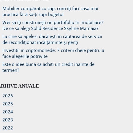
Mobilier cumpărat cu cap: cum îți faci casa mai
practică fără să-ți rupi bugetul
Vrei să îți construiești un portofoliu în imobiliare?
De ce să alegi Solid Residence Skyline Mamaia?
La cine să apelezi dacă ești în căutarea de servicii
de recondiționat încălțăminte și genți
Investitii in criptomonede: 7 criterii cheie pentru a
face alegerile potrivite
Este o idee buna sa achiti un credit inainte de
termen?
ARHIVE ANUALE
2026
2025
2024
2023
2022