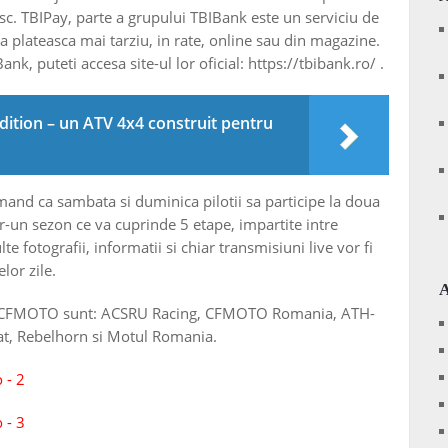
c. TBIPay, parte a grupului TBIBank este un serviciu de
a plateasca mai tarziu, in rate, online sau din magazine.
k, puteti accesa site-ul lor oficial: https://tbibank.ro/ .
dition – un ATV 4x4 construit pentru
rmand ca sambata si duminica pilotii sa participe la doua
r-un sezon ce va cuprinde 5 etape, impartite intre
te fotografii, informatii si chiar transmisiuni live vor fi
lor zile.
upei CFMOTO sunt: ACSRU Racing, CFMOTO Romania, ATH-
t, Rebelhorn si Motul Romania.