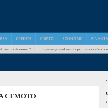
RSA
CREDITE
CRIPTO
ECONOMII
FINANTA
ainte de termen?
Importanța unui website pentru orice afacere modern
UPA CFMOTO