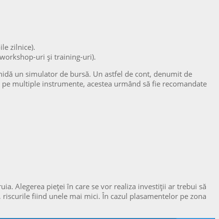
le zilnice).
 workshop-uri şi training-uri).
schidă un simulator de bursă. Un astfel de cont, denumit de
liza pe multiple instrumente, acestea urmând să fie recomandate
ruia. Alegerea pieței în care se vor realiza investiții ar trebui să
, riscurile fiind unele mai mici. În cazul plasamentelor pe zona