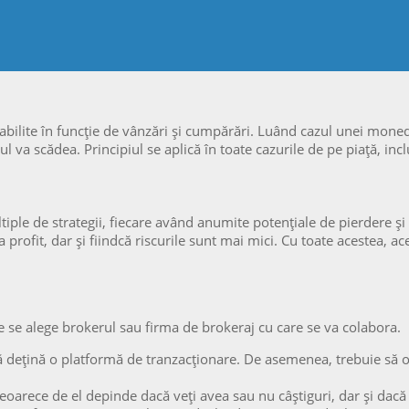
stabilite în funcție de vânzări şi cumpărări. Luând cazul unei mone
 va scădea. Principiul se aplică în toate cazurile de pe piață, inclus
ltiple de strategii, fiecare având anumite potențiale de pierdere şi
za profit, dar şi fiindcă riscurile sunt mai mici. Cu toate acestea, 
re se alege brokerul sau firma de brokeraj cu care se va colabora.
să dețină o platformă de tranzacționare. De asemenea, trebuie să o
oarece de el depinde dacă veți avea sau nu câștiguri, dar şi dacă 