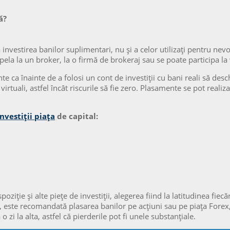
ă?
 investirea banilor suplimentari, nu şi a celor utilizați pentru nevoi
e apela la un broker, la o firmă de brokeraj sau se poate participa la
e ca înainte de a folosi un cont de investiții cu bani reali să de
irtuali, astfel încât riscurile să fie zero. Plasamente se pot rea
nvestiții piața
de capital:
oziție şi alte piețe de investiții, alegerea fiind la latitudinea fiecă
lor, este recomandată plasarea banilor pe acțiuni sau pe piața Forex
zi la alta, astfel că pierderile pot fi unele substanțiale.