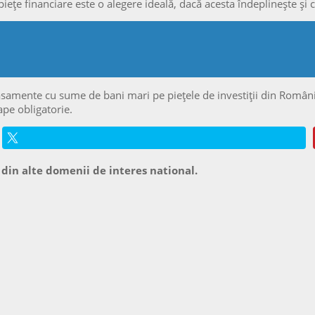
iețe financiare este o alegere ideală, dacă acesta îndeplinește şi 
plasamente cu sume de bani mari pe piețele de investiții din Român
ape obligatorie.
 din alte domenii de interes national.