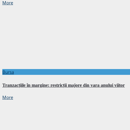
More
Bursa
Tranzacțiile în margine: restricții majore din vara anului viitor
More