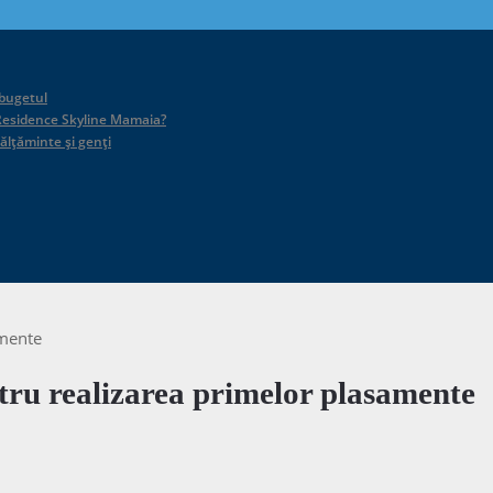
 bugetul
id Residence Skyline Mamaia?
călțăminte și genți
amente
entru realizarea primelor plasamente