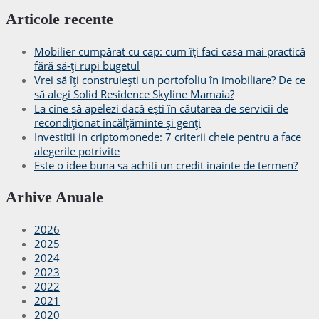
Articole recente
Mobilier cumpărat cu cap: cum îți faci casa mai practică
fără să-ți rupi bugetul
Vrei să îți construiești un portofoliu în imobiliare? De ce
să alegi Solid Residence Skyline Mamaia?
La cine să apelezi dacă ești în căutarea de servicii de
recondiționat încălțăminte și genți
Investitii in criptomonede: 7 criterii cheie pentru a face
alegerile potrivite
Este o idee buna sa achiti un credit inainte de termen?
Arhive Anuale
2026
2025
2024
2023
2022
2021
2020