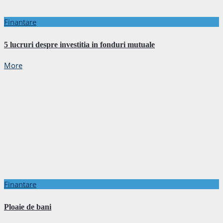
Finantare
5 lucruri despre investitia in fonduri mutuale
More
Finantare
Ploaie de bani