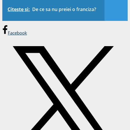
Citeste si:
De ce sa nu preiei o franciza?
Facebook