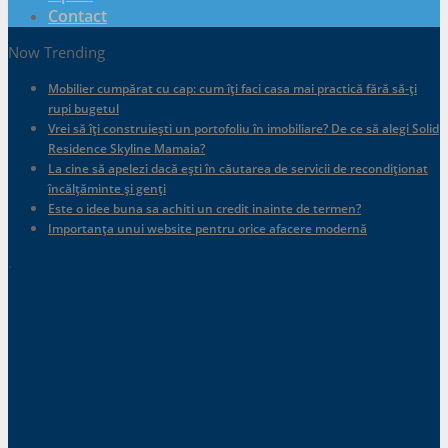
Contact
Now Trending
Mobilier cumpărat cu cap: cum îți faci casa mai practică fără să-ți
rupi bugetul
Vrei să îți construiești un portofoliu în imobiliare? De ce să alegi Solid
Residence Skyline Mamaia?
La cine să apelezi dacă ești în căutarea de servicii de recondiționat
încălțăminte și genți
Este o idee buna sa achiti un credit inainte de termen?
Importanța unui website pentru orice afacere modernă
.