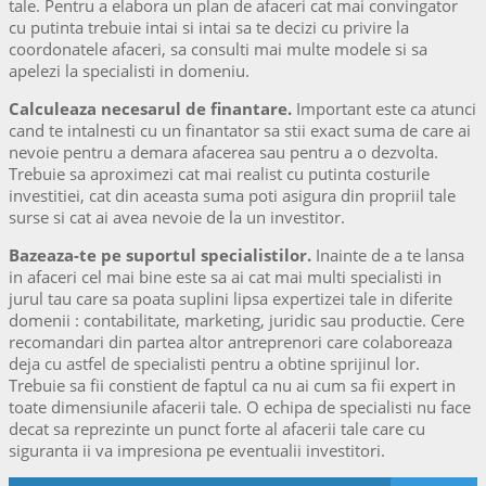
tale. Pentru a elabora un plan de afaceri cat mai convingator
cu putinta trebuie intai si intai sa te decizi cu privire la
coordonatele afaceri, sa consulti mai multe modele si sa
apelezi la specialisti in domeniu.
Calculeaza necesarul de finantare.
Important este ca atunci
cand te intalnesti cu un finantator sa stii exact suma de care ai
nevoie pentru a demara afacerea sau pentru a o dezvolta.
Trebuie sa aproximezi cat mai realist cu putinta costurile
investitiei, cat din aceasta suma poti asigura din propriil tale
surse si cat ai avea nevoie de la un investitor.
Bazeaza-te pe suportul specialistilor.
Inainte de a te lansa
in afaceri cel mai bine este sa ai cat mai multi specialisti in
jurul tau care sa poata suplini lipsa expertizei tale in diferite
domenii : contabilitate, marketing, juridic sau productie. Cere
recomandari din partea altor antreprenori care colaboreaza
deja cu astfel de specialisti pentru a obtine sprijinul lor.
Trebuie sa fii constient de faptul ca nu ai cum sa fii expert in
toate dimensiunile afacerii tale. O echipa de specialisti nu face
decat sa reprezinte un punct forte al afacerii tale care cu
siguranta ii va impresiona pe eventualii investitori.