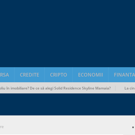
RSA
CREDITE
CRIPTO
ECONOMII
FINANTA
în imobiliare? De ce să alegi Solid Residence Skyline Mamaia?
La cine să a
re