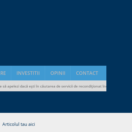
RE
INVESTITII
OPINII
CONTACT
pelezi dacă ești în căutarea de servicii de recondiționat încălțăminte și genți
Articolul tau aici