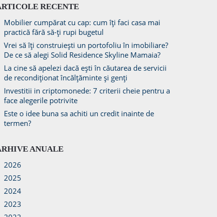
ARTICOLE RECENTE
Mobilier cumpărat cu cap: cum îți faci casa mai
practică fără să-ți rupi bugetul
Vrei să îți construiești un portofoliu în imobiliare?
De ce să alegi Solid Residence Skyline Mamaia?
La cine să apelezi dacă ești în căutarea de servicii
de recondiționat încălțăminte și genți
Investitii in criptomonede: 7 criterii cheie pentru a
face alegerile potrivite
Este o idee buna sa achiti un credit inainte de
termen?
ARHIVE ANUALE
2026
2025
2024
2023