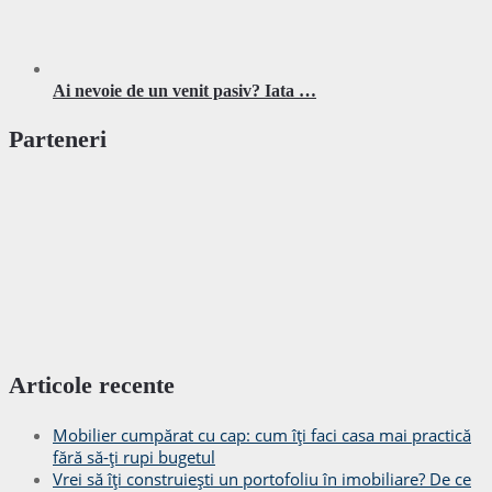
Ai nevoie de un venit pasiv? Iata …
Parteneri
Articole recente
Mobilier cumpărat cu cap: cum îți faci casa mai practică
fără să-ți rupi bugetul
Vrei să îți construiești un portofoliu în imobiliare? De ce