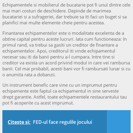
Echipamentele si mobilierul de bucatarie pot fi unul dintre cele
mai mari costuri de deschidere. Depinde de marimea
bucatariei si a sufrageriei, dar trebuie sa iti faci un buget si sa
planifici mai multe elemente cheie pentru acestea.
Finantarea echipamentelor este o modalitate excelenta de a
obtine capital pentru aceste lucruri. Iata cum functioneaza: In
primul rand, va trebui sa gasiti un creditor de finantare a
echipamentelor. Apoi, creditorul iti vinde echipamentul
necesar sau iti da banii pentru a-l cumpara. Intre tine si
creditor va exista un acord privind modul in care vei rambursa
banii. Cel mai probabil, acesti bani vor fi rambursati lunar si cu
o anumita rata a dobanzii.
Un instrument benefic care vine cu un imprumut pentru
echipamente este faptul ca echipamentul in sine serveste
drept garantie. Astfel, toate echipamentele restaurantului tau
pot fi acoperite cu acest imprumut.
Citeste si:
FED-ul face regulile jocului