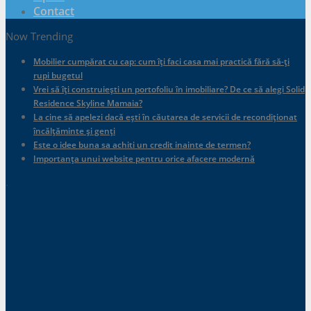
Contact
Now Trending
Mobilier cumpărat cu cap: cum îți faci casa mai practică fără să-ți
rupi bugetul
Vrei să îți construiești un portofoliu în imobiliare? De ce să alegi Solid
Residence Skyline Mamaia?
La cine să apelezi dacă ești în căutarea de servicii de recondiționat
încălțăminte și genți
Este o idee buna sa achiti un credit inainte de termen?
Importanța unui website pentru orice afacere modernă
.