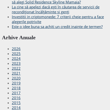
să alegi Solid Residence Skyline Mamaia?
La cine să apelezi dacă ești în căutarea de servicii de
recondiționat încălțăminte și genți
Investitii in criptomonede: 7 criterii cheie pentru a face
alegerile potrivite
Este o idee buna sa achiti un credit inainte de termen?
Arhive Anuale
2026
2025
2024
2023
2022
2021
2020
2019
2018
2017
2016
2015
2014