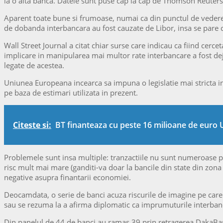
la o alta banca. Datele sunt puse cap la cap de Thomson Reuters, 
Aparent toate bune si frumoase, numai ca din punctul de vedere a
de dobanda interbancara au fost cauzate de Libor, insa se pare ca
Wall Street Journal a citat chiar surse care indicau ca fiind cer
implicare in manipularea mai multor rate interbancare a fost dej
legate de acestea.
Uniunea Europeana incearca sa impuna o legislatie mai stricta in 
pe baza de estimari utilizata in prezent.
Citeste si:
BT finanteaza cu peste 16 milioane de euro
Problemele sunt insa multiple: tranzactiile nu sunt numeroase pe
risc mult mai mare (ganditi-va doar la bancile din state din zona
negative asupra finantarii economiei.
Deocamdata, o serie de banci acuza riscurile de imagine pe care l
sau se rezuma la a afirma diplomatic ca imprumuturile interbanc
Din panelul de 44 de banci au ramas 39 prin retragerea DakaBan