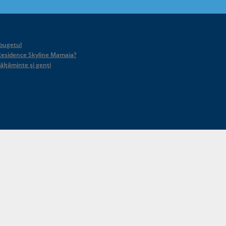
 bugetul
id Residence Skyline Mamaia?
călțăminte și genți