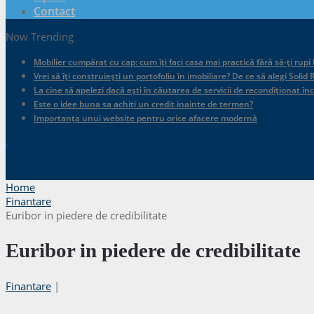
Contact
Now Trending
Mobilier cumpărat cu cap: cum îți faci casa mai practică fără să-ți rupi
Vrei să îți construiești un portofoliu în imobiliare? De ce să alegi Sol
La cine să apelezi dacă ești în căutarea de servicii de recondiționat în
Este o idee buna sa achiti un credit inainte de termen?
Importanța unui website pentru orice afacere modernă
.
Home
Finantare
Euribor in piedere de credibilitate
Euribor in piedere de credibilitate
Finantare
|