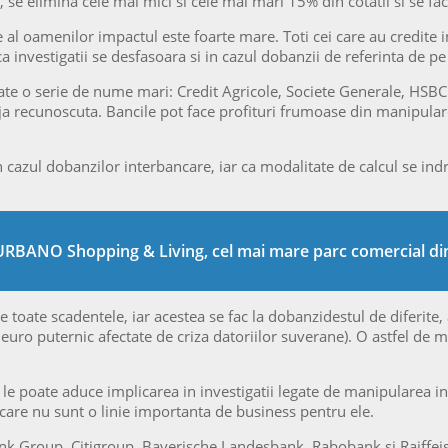
se elimina cele mai mici si cele mai mari 15% din cotatii si se fac
l oamenilor impactul este foarte mare. Toti cei care au credite i
 investigatii se desfasoara si in cazul dobanzii de referinta de pe
cetate o serie de nume mari: Credit Agricole, Societe Generale, HSB
a recunoscuta. Bancile pot face profituri frumoase din manipularea
cazul dobanzilor interbancare, iar ca modalitate de calcul se indr
 URBANO Shopping & Living, cel mai mare parc comercial din
 toate scadentele, iar acestea se fac la dobanzidestul de diferite
 euro puternic afectate de criza datoriilor suverane). O astfel de
e poate aduce implicarea in investigatii legate de manipularea ind
are nu sunt o linie importanta de business pentru ele.
k Group, Citigroup, Bayerische Landesbank, Rabobank si Raiffeis