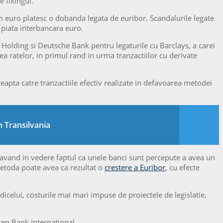
e fixingul.
n euro platesc o dobanda legata de euribor. Scandalurile legate
 piata interbancara euro.
C Holding si Deutsche Bank pentru legaturile cu Barclays, a carei
 ratelor, in primul rand in urma tranzactiilor cu derivate
eapta catre tranzactiile efectiv realizate in defavoarea metodei
 Transilvania
, avand in vedere faptul ca unele banci sunt percepute a avea un
 metoda poate avea ca rezultat o
crestere a Euribor
, cu efecte
icelui, costurile mai mari impuse de proiectele de legislatie,
en Bank International.