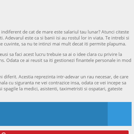
indiferent de cat de mare este salariul tau lunar? Atunci citeste
Adevarul este ca si banii isi au rostul lor in viata. Te intrebi si
lte cuvinte, sa nu te intinzi mai mult decat iti permite plapuma.
i sa faci acest lucru trebuie sa ai o idee clara cu privire la
ns. Odata ce ai reusit sa iti gestionezi finantele personale in mod
diferit. Acestia reprezinta intr-adevar un rau necesar, de care
ionala cu siguranta ne vei contrazice insa, odata ce vei incepe sa
i spagile la medici, asistenti, taximetristi si ospatari, gateste