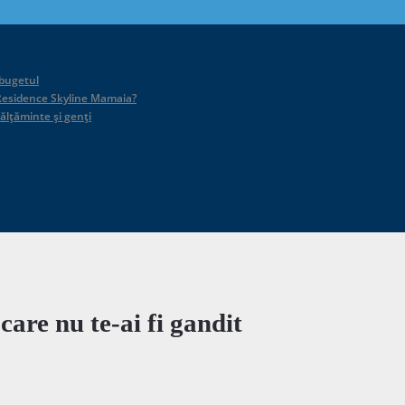
 bugetul
id Residence Skyline Mamaia?
călțăminte și genți
are nu te-ai fi gandit