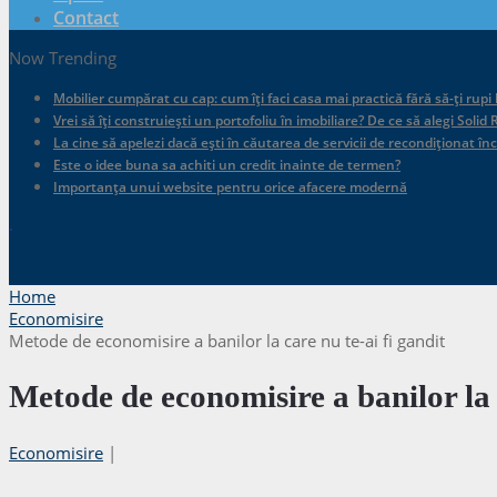
Contact
Now Trending
Mobilier cumpărat cu cap: cum îți faci casa mai practică fără să-ți rupi
Vrei să îți construiești un portofoliu în imobiliare? De ce să alegi Sol
La cine să apelezi dacă ești în căutarea de servicii de recondiționat în
Este o idee buna sa achiti un credit inainte de termen?
Importanța unui website pentru orice afacere modernă
.
Home
Economisire
Metode de economisire a banilor la care nu te-ai fi gandit
Metode de economisire a banilor la c
Economisire
|