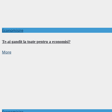
Economisire
Te-ai gandit la toate pentru a economisi?
More
Economisire