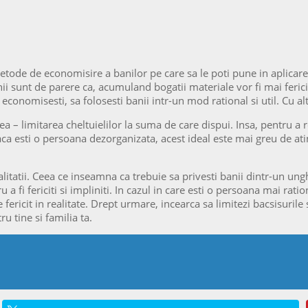
etode de economisire a banilor pe care sa le poti pune in aplicare 
 sunt de parere ca, acumuland bogatii materiale vor fi mai fericiti. 
a economisesti, sa folosesti banii intr-un mod rational si util. Cu a
limitarea cheltuielilor la suma de care dispui. Insa, pentru a reus
aca esti o persoana dezorganizata, acest ideal este mai greu de ati
tii. Ceea ce inseamna ca trebuie sa privesti banii dintr-un unghi 
 a fi fericiti si impliniti. In cazul in care esti o persoana mai rat
e fericit in realitate. Drept urmare, incearca sa limitezi bacsisurile s
 tine si familia ta.