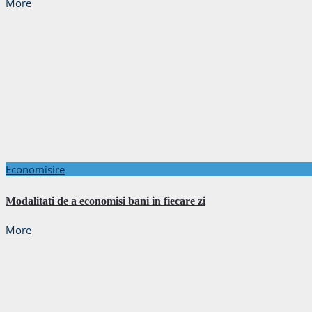
More
Economisire
Modalitati de a economisi bani in fiecare zi
More