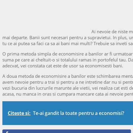
Ai nevoie de niste m
mai departe. Banii sunt necesari pentru a supravietui. In plus, unii
tu ce ai putea sa faci ca sa ai bani mai multi? Trebuie sa inveti s
O prima metoda simpla de economisire a banilor ar fi urmatoarea – 
suma pe care ai cheltuit-o si totalului ramas in portofelul tau. D
adecvat, vei constata cat este de usor sa economisesti bani.
A doua metoda de economisire a banilor este schimbarea mentalita
avem nevoie pentru a trai si pentru a ne intretine dar nu si pentru
vezi bucuria din lucrurile marunte ale vietii, vei realiza cat esti d
acasa, nu manca in oras si cumpara mancare cata ai nevoie pentru
Citeste si:
Te-ai gandit la toate pentru a economisi?