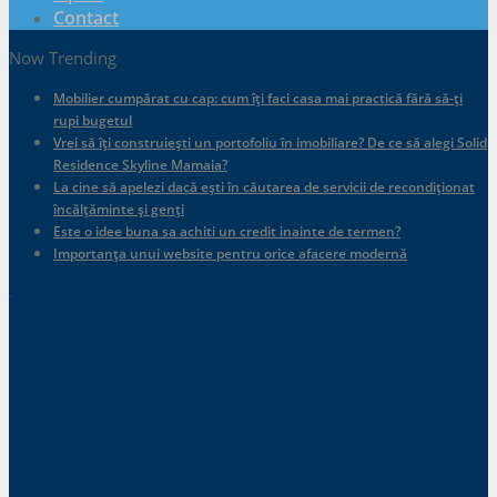
Contact
Now Trending
Mobilier cumpărat cu cap: cum îți faci casa mai practică fără să-ți
rupi bugetul
Vrei să îți construiești un portofoliu în imobiliare? De ce să alegi Solid
Residence Skyline Mamaia?
La cine să apelezi dacă ești în căutarea de servicii de recondiționat
încălțăminte și genți
Este o idee buna sa achiti un credit inainte de termen?
Importanța unui website pentru orice afacere modernă
.