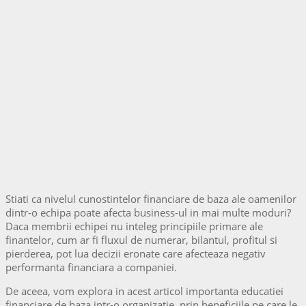
Stiati ca nivelul cunostintelor financiare de baza ale oamenilor
dintr-o echipa poate afecta business-ul in mai multe moduri?
Daca membrii echipei nu inteleg principiile primare ale
finantelor, cum ar fi fluxul de numerar, bilantul, profitul si
pierderea, pot lua decizii eronate care afecteaza negativ
performanta financiara a companiei.
De aceea, vom explora in acest articol importanta educatiei
financiare de baza intr-o organizatie, prin beneficiile pe care le