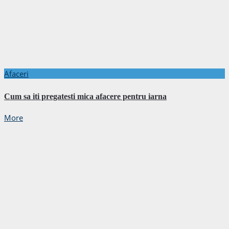
Afaceri
Cum sa iti pregatesti mica afacere pentru iarna
More