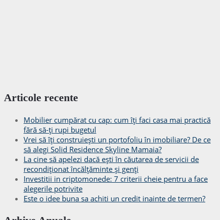
Articole recente
Mobilier cumpărat cu cap: cum îți faci casa mai practică
fără să-ți rupi bugetul
Vrei să îți construiești un portofoliu în imobiliare? De ce
să alegi Solid Residence Skyline Mamaia?
La cine să apelezi dacă ești în căutarea de servicii de
recondiționat încălțăminte și genți
Investitii in criptomonede: 7 criterii cheie pentru a face
alegerile potrivite
Este o idee buna sa achiti un credit inainte de termen?