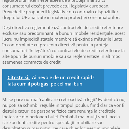
consumatorul decât prevede actul legislativ european.
Prevederile propunerii legislative nu contravin dispozițiilor
dreptului UE analizate în materia protecției consumatorilor.
Deși directiva reglementează contractele de credit referitoare
exclusiv sau predominant la bunuri imobile rezidențiale, acest
lucru nu împiedică statele membre să extindă măsurile luate
în conformitate cu prezenta directivă pentru a proteja
consumatorii în legătură cu contractele de credit referitoare la
alte tipuri de bunuri imobile sau să reglementeze în alt mod
asemenea contracte de credit.
Citeste si:
Ai nevoie de un credit rapid?
Iata cum il poti gasi pe cel mai bun
Mi se pare normală aplicarea retroactivă a legii? Evident că nu,
nu poți să schimbi regulile în timpul jocului, fiind clar că vor fi
destule cazuri de persoane fizice care renunță la creditele
ipotecare din perioada bulei. Probabil mai mulți vor fi aceia
care au luat credite pentru speculații imobiliare sau
dezvoltatori și mai puțini cei care chiar locuiesc în imobilele