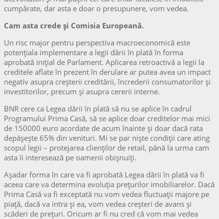
cumpărate, dar asta e doar o presupunere, vom vedea.
Cam asta crede și Comisia Europeană.
Un risc major pentru perspectiva macroeconomică este
potenţiala implementare a legii dării în plată în forma
aprobată iniţial de Parlament. Aplicarea retroactivă a legii la
creditele aflate în prezent în derulare ar putea avea un impact
negativ asupra creşterii creditării, încrederii consumatorilor şi
investitorilor, precum şi asupra cererii interne.
BNR cere ca Legea dării în plată să nu se aplice în cadrul
Programului Prima Casă, să se aplice doar creditelor mai mici
de 150000 euro acordate de acum înainte și doar dacă rata
depășește 65% din venituri. Mi se par niște condiții care ating
scopul legii – protejarea clienților de retail, până la urma cam
asta îi interesează pe oamenii obișnuiți.
Așadar forma în care va fi aprobată Legea dării în plată va fi
aceea care va determina evoluția prețurilor imobiliarelor. Dacă
Prima Casă va fi exceptată nu vom vedea fluctuații majore pe
piață, dacă va intra și ea, vom vedea creșteri de avans și
scăderi de prețuri. Oricum ar fi nu cred că vom mai vedea