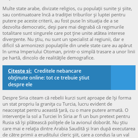
Multe state arabe, divizate religios, cu populații sunite și șiite,
sau continuatoare încă a tradiției triburilor și luptei pentru
putere pe aceste criterii, au fost puse în situația de a se
dezvolta democratic, deși pare mai degrabă că regimurile
totalitare sunt singurele care pot ține unite atâtea interese
divergente. Nu știu, nu sunt un specialist al regiunii, dar e
dificil să armonizezi populațiile din unele state care au apărut
în urma Imperiului Otoman, printr-o simplă trasare a unor linii
pe hartă, dincolo de realitățile demografice.
Citeste si:
Creditele nebancare
obținute online: tot ce trebuie ştiut
despre ele
Despre Siria citeam că rebelii kurzi sunt aproape de își forma
un stat propriu la granița cu Turcia, lucru evident de
neacceptat pentru această țară, cu o mare putere armată. O
intervenție la sol a Turciei în Siria ar fi un bun pretext pentru
Rusia să își plătească polițele de la avionul doborât. Nu știu
care mai e relația dintre Arabia Saudită și Iran după executarea
de către primii a eruditului cleric șiit, care a condus la un val