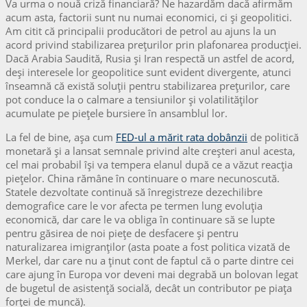
Va urma o nouă criză financiară? Ne hazardăm dacă afirmăm
acum asta, factorii sunt nu numai economici, ci și geopolitici.
Am citit că principalii producători de petrol au ajuns la un
acord privind stabilizarea prețurilor prin plafonarea producției.
Dacă Arabia Saudită, Rusia și Iran respectă un astfel de acord,
deși interesele lor geopolitice sunt evident divergente, atunci
înseamnă că există soluții pentru stabilizarea prețurilor, care
pot conduce la o calmare a tensiunilor și volatilităților
acumulate pe piețele bursiere în ansamblul lor.
La fel de bine, așa cum
FED-ul a mărit rata dobânzii
de politică
monetară și a lansat semnale privind alte creșteri anul acesta,
cel mai probabil își va tempera elanul după ce a văzut reacția
piețelor. China rămâne în continuare o mare necunoscută.
Statele dezvoltate continuă să înregistreze dezechilibre
demografice care le vor afecta pe termen lung evoluția
economică, dar care le va obliga în continuare să se lupte
pentru găsirea de noi piețe de desfacere și pentru
naturalizarea imigranților (asta poate a fost politica vizată de
Merkel, dar care nu a ținut cont de faptul că o parte dintre cei
care ajung în Europa vor deveni mai degrabă un bolovan legat
de bugetul de asistență socială, decât un contributor pe piața
forței de muncă).