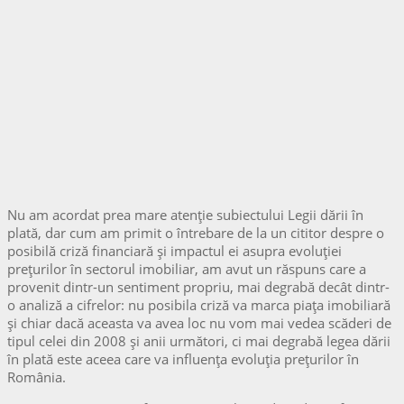
Nu am acordat prea mare atenție subiectului Legii dării în
plată, dar cum am primit o întrebare de la un cititor despre o
posibilă criză financiară și impactul ei asupra evoluției
prețurilor în sectorul imobiliar, am avut un răspuns care a
provenit dintr-un sentiment propriu, mai degrabă decât dintr-
o analiză a cifrelor: nu posibila criză va marca piața imobiliară
și chiar dacă aceasta va avea loc nu vom mai vedea scăderi de
tipul celei din 2008 și anii următori, ci mai degrabă legea dării
în plată este aceea care va influența evoluția prețurilor în
România.