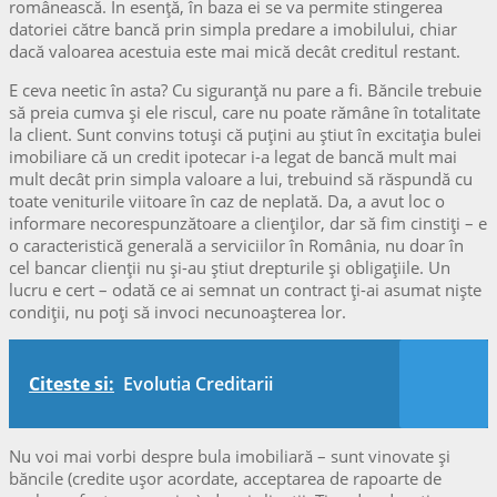
românească. În esență, în baza ei se va permite stingerea
datoriei către bancă prin simpla predare a imobilului, chiar
dacă valoarea acestuia este mai mică decât creditul restant.
E ceva neetic în asta? Cu siguranță nu pare a fi. Băncile trebuie
să preia cumva și ele riscul, care nu poate rămâne în totalitate
la client. Sunt convins totuși că puțini au știut în excitația bulei
imobiliare că un credit ipotecar i-a legat de bancă mult mai
mult decât prin simpla valoare a lui, trebuind să răspundă cu
toate veniturile viitoare în caz de neplată. Da, a avut loc o
informare necorespunzătoare a clienților, dar să fim cinstiți – e
o caracteristică generală a serviciilor în România, nu doar în
cel bancar clienții nu și-au știut drepturile și obligațiile. Un
lucru e cert – odată ce ai semnat un contract ți-ai asumat niște
condiții, nu poți să invoci necunoașterea lor.
Citeste si:
Evolutia Creditarii
Nu voi mai vorbi despre bula imobiliară – sunt vinovate și
băncile (credite ușor acordate, acceptarea de rapoarte de