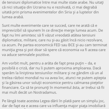
de tensiuni diplomatice între mai multe state arabe. Nu uitați
că nici situația din Ucraina nu e rezolvată, ci mai degrabă
uitată prin prisma evenimentelor din Siria și a luptelor din
lumea arabă.
Sunt multe evenimente care se succed, care ne arată că e
imprevizibil să spunem în ce direcție merge lumea acum. De
fapt nu îmi amintesc să fi văzut vreodată atâtea tensiuni
diplomatice, militare, care nu și-au găsit încă nicio rezolvare,
ca acum. Pe partea economică FED sau BCE și-au cam terminat
muniția grea și pot doar să spere că economia va fi aceea care
va aduce semnalele pozitive.
Am vorbit mult, pentru a arăta de fapt prea puțin – da, e
posibilă o criză, dar nu îi putem aproxima amploarea. Dacă
sperăm la liniștirea tensiunilor militare și ne gândim că un al
treilea război mondial nu va avea loc, atunci ne putem aștepta
și la găsirea unor soluții economice pentru calmarea piețelor
financiare. Ca să te pronunți în momentul ăsta, ar trebui să fii
mai mult decât un Nostradamus.
Pe lângă toate acestea Legea dării în plată pare un simplu joc,
dar de fapt ea e aceea care va influența major piața imobiliară