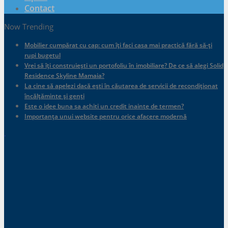
Contact
Now Trending
Mobilier cumpărat cu cap: cum îți faci casa mai practică fără să-ți
rupi bugetul
Vrei să îți construiești un portofoliu în imobiliare? De ce să alegi Solid
Residence Skyline Mamaia?
La cine să apelezi dacă ești în căutarea de servicii de recondiționat
încălțăminte și genți
Este o idee buna sa achiti un credit inainte de termen?
Importanța unui website pentru orice afacere modernă
.