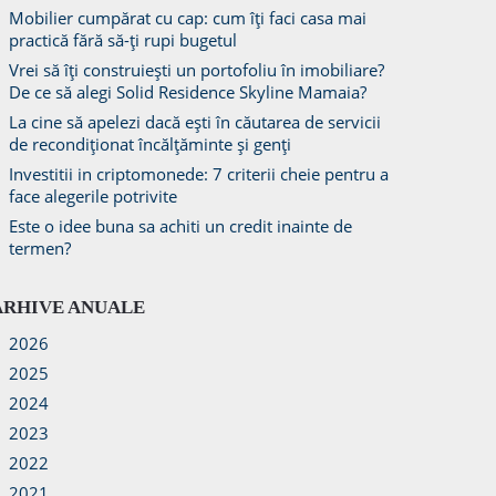
Mobilier cumpărat cu cap: cum îți faci casa mai
practică fără să-ți rupi bugetul
Vrei să îți construiești un portofoliu în imobiliare?
De ce să alegi Solid Residence Skyline Mamaia?
La cine să apelezi dacă ești în căutarea de servicii
de recondiționat încălțăminte și genți
Investitii in criptomonede: 7 criterii cheie pentru a
face alegerile potrivite
Este o idee buna sa achiti un credit inainte de
termen?
ARHIVE ANUALE
2026
2025
2024
2023
2022
2021