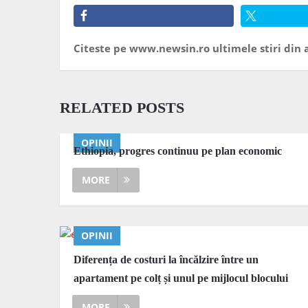
Citeste pe www.newsin.ro ultimele stiri din a
RELATED POSTS
OPINII
Ethiopia, progres continuu pe plan economic
MORE
OPINII
Diferența de costuri la încălzire între un
apartament pe colț și unul pe mijlocul blocului
MORE