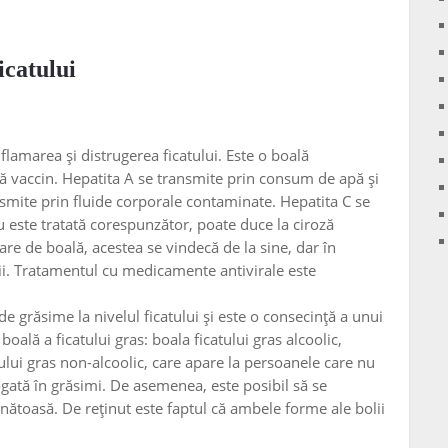
icatului
nflamarea și distrugerea ficatului. Este o boală
tă vaccin. Hepatita A se transmite prin consum de apă și
smite prin fluide corporale contaminate. Hepatita C se
 este tratată corespunzător, poate duce la ciroză
e de boală, acestea se vindecă de la sine, dar în
ii. Tratamentul cu medicamente antivirale este
 grăsime la nivelul ficatului și este o consecință a unui
boală a ficatului gras: boala ficatului gras alcoolic,
ului gras non-alcoolic, care apare la persoanele care nu
gată în grăsimi. De asemenea, este posibil să se
ănătoasă. De reținut este faptul că ambele forme ale bolii