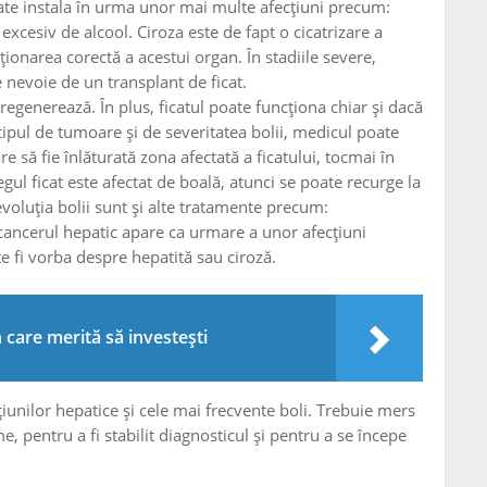
oate instala în urma unor mai multe afecțiuni precum:
 excesiv de alcool. Ciroza este de fapt o cicatrizare a
ționarea corectă a acestui organ. În stadiile severe,
e nevoie de un transplant de ficat.
regenerează. În plus, ficatul poate funcționa chiar și dacă
e tipul de tumoare și de severitatea bolii, medicul poate
 să fie înlăturată zona afectată a ficatului, tocmai în
gul ficat este afectat de boală, atunci se poate recurge la
evoluția bolii sunt și alte tratamente precum:
 cancerul hepatic apare ca urmare a unor afecțiuni
te fi vorba despre hepatită sau ciroză.
n care merită să investești
iunilor hepatice și cele mai frecvente boli. Trebuie mers
 pentru a fi stabilit diagnosticul și pentru a se începe