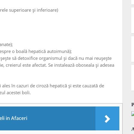
ele superioare și inferioare)
anate);
despre o boală hepatică autoimună);
ușește să detoxifice organismul și dacă nu mai reușește
e, creierul este afectat. Se instalează oboseala și adesea
 ales în cazuri de ciroză hepatică și este cauzată de
ul acestei boli.
li in Afaceri