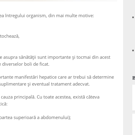
tea întregului organism, din mai multe motive:
stochează,
le asupra sănătății sunt importante și tocmai din acest
iverselor boli de ficat.
ortante manifestări hepatice care ar trebui să determine
 suplimentare și eventual tratament adecvat.
 cauza principală. Cu toate acestea, există câteva
ică:
 partea superioară a abdomenului);