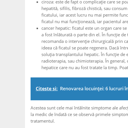
ciroza: este de fapt o complicație care se p
hepatită, sifilis, fibroză chistică, sau consum
ficatului, iar acest lucru nu mai permite func
ficatul nu mai funcționează, iar pacientul ar
cancer hepatic: ficatul este un organ care se 
a fost înlăturată o parte din el. În funcție d
recomanda o intervenție chirurgicală prin care
ideea că ficatul se poate regenera. Dacă între
soluția transplantului hepatic. În funcție de 
radioterapia, sau chimioterapia. În general,
hepatice care nu au fost tratate la timp. Poa
Citeste si:
Renovarea locuinței: 6 lucruri î
Acestea sunt cele mai întâlnite simptome ale afecț
la medic de îndată ce se observă primele simptome,
tratamentul.