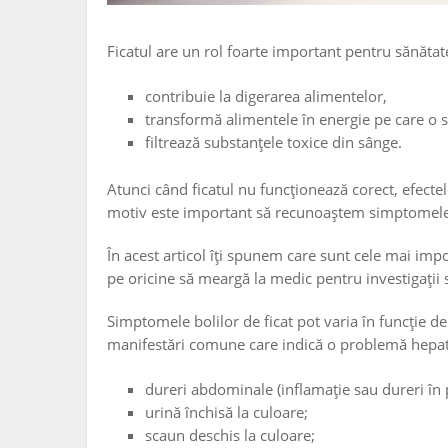
Ficatul are un rol foarte important pentru sănăta
contribuie la digerarea alimentelor,
transformă alimentele în energie pe care o 
filtrează substanțele toxice din sânge.
Atunci când ficatul nu funcționează corect, efecte
motiv este important să recunoaștem simptomele d
În acest articol îți spunem care sunt cele mai imp
pe oricine să meargă la medic pentru investigații
Simptomele bolilor de ficat pot varia în funcție de
manifestări comune care indică o problemă hepat
dureri abdominale (inflamație sau dureri în
urină închisă la culoare;
scaun deschis la culoare;