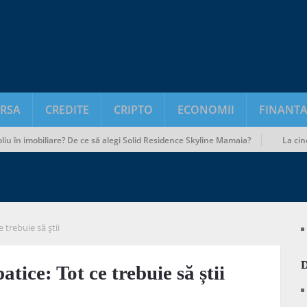
RSA
CREDITE
CRIPTO
ECONOMII
FINANTA
mobiliare? De ce să alegi Solid Residence Skyline Mamaia?
La cine să apele
 trebuie să știi
tice: Tot ce trebuie să știi