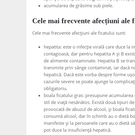
acumularea de grăsime sub piele.
Cele mai frecvente afecțiuni ale f
Cele mai frecvente afecțiuni ale ficatului sunt:
hepatita: este o infecție virală care duce la i
contagioasă, dar pentru hepatita A și B exis
de alimente contaminate. Hepatita B se tran
transmite prin sânge contaminat, iar dacă nu
hepatică. Dacă este vorba despre forme ușoar
cazurile severe se poate ajunge la complicaț
obligatoriu.
boala ficatului gras: presupune acumularea de
stil de viață nesănătos. Există două tipuri de 
provocată de abuzul de alcool, și boala ficat
consumă alcool, dar în schimb au o dietă bo
manifeste și la persoanele care au o dietă s
pot duce la insuficiență hepatică.