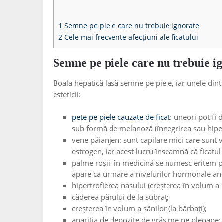
1
Semne pe piele care nu trebuie ignorate
2
Cele mai frecvente afecțiuni ale ficatului
Semne pe piele care nu trebuie i
Boala hepatică lasă semne pe piele, iar unele din
esteticii:
pete pe piele cauzate de ficat
: uneori pot fi 
sub formă de melanoză (înnegrirea sau hiper
vene păianjen: sunt capilare mici care sunt v
estrogen, iar acest lucru înseamnă că ficatu
palme roșii: în medicină se numesc eritem p
apare ca urmare a nivelurilor hormonale an
hipertrofierea nasului (creșterea în volum a 
căderea părului de la subraț;
creșterea în volum a sânilor (la bărbați);
apariția de depozite de grăsime pe pleoape;