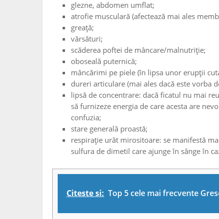
glezne, abdomen umflat;
atrofie musculară (afectează mai ales membr
greață;
vărsături;
scăderea poftei de mâncare/malnutriție;
oboseală puternică;
mâncărimi pe piele (în lipsa unor erupții cut
dureri articulare (mai ales dacă este vorba 
lipsă de concentrare: dacă ficatul nu mai re
să furnizeze energia de care acesta are nevoi
confuzia;
stare generală proastă;
respirație urât mirositoare: se manifestă mai
sulfura de dimetil care ajunge în sânge în caz
Citeste si:
Top 5 cele mai frecvente Grese