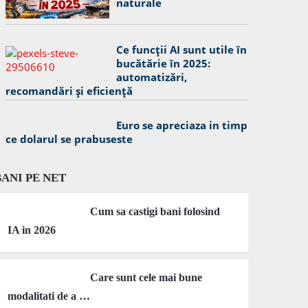
naturale
Ce funcții AI sunt utile în
bucătărie în 2025:
automatizări,
recomandări și eficiență
Euro se apreciaza in timp
ce dolarul se prabuseste
BANI PE NET
Cum sa castigi bani folosind
IA in 2026
Care sunt cele mai bune
modalitati de a …