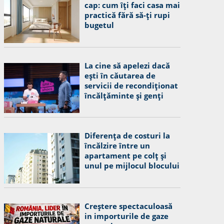
cap: cum îți faci casa mai
practică fără să-ți rupi
bugetul
La cine să apelezi dacă
ești în căutarea de
servicii de recondiționat
încălțăminte și genți
Diferența de costuri la
încălzire între un
apartament pe colț și
unul pe mijlocul blocului
Creștere spectaculoasă
in importurile de gaze