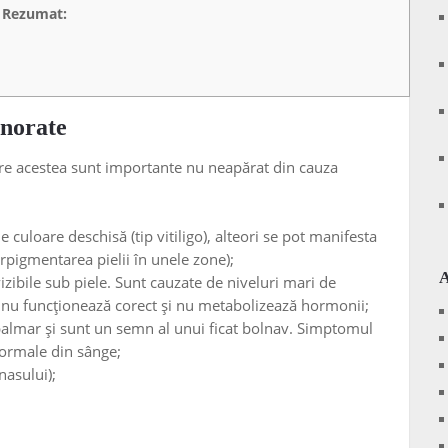
Rezumat:
gnorate
tre acestea sunt importante nu neapărat din cauza
de culoare deschisă (tip vitiligo), alteori se pot manifesta
pigmentarea pielii în unele zone);
izibile sub piele. Sunt cauzate de niveluri mari de
l nu funcționează corect și nu metabolizează hormonii;
almar și sunt un semn al unui ficat bolnav. Simptomul
ormale din sânge;
nasului);