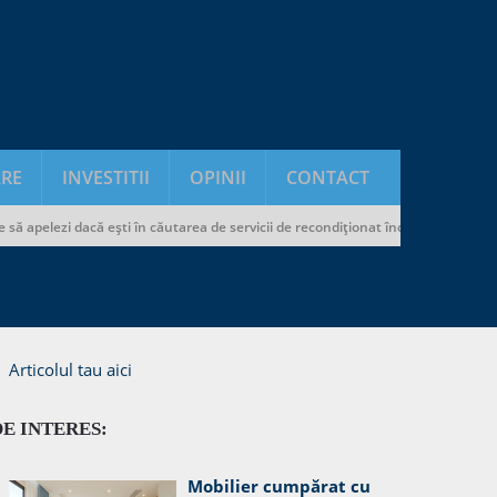
RE
INVESTITII
OPINII
CONTACT
zi dacă ești în căutarea de servicii de recondiționat încălțăminte și genți
Articolul tau aici
DE INTERES:
Mobilier cumpărat cu