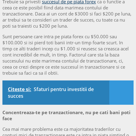
Trebuie sa privesti
succesul de pe piata forex
ca o functie a
ceea ce este posibil fiind data marimea contului de
tranzactionare. Daca ai un cont de $3000 si faci $200 pe luna,
ar trebui sa te consideri un trader de succes, cu toate ca nu
poti sa traiesti cu $200 pe luna.
Sunt persoane care intra pe piata forex cu $50.000 sau
$100.000 si isi pierd toti banii intr-un timp foarte scurt. In
timp ce alti traderi incep cu $1.000 si reusesc sa creasca acel
cont incredibil de mult, in timp. Factorul care sta la baza
succesului nu este marimea contului de tranzactionare, ci,
ceea ce crezi despre ce este succesul in tranzactionare si ce
trebuie sa faci ca sa il obtii.
Citeste si:
Sfaturi pentru investitii de
succes
Concentreaza-te pe tranzactionare, nu pe cati bani poti
face
Cea mai mare problema este ca majoritatea traderilor cu
conturi mici de tranzactionare este ca intra in piata simtind o