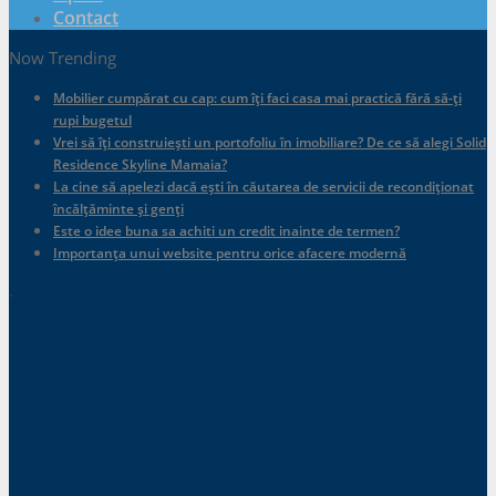
Contact
Now Trending
Mobilier cumpărat cu cap: cum îți faci casa mai practică fără să-ți
rupi bugetul
Vrei să îți construiești un portofoliu în imobiliare? De ce să alegi Solid
Residence Skyline Mamaia?
La cine să apelezi dacă ești în căutarea de servicii de recondiționat
încălțăminte și genți
Este o idee buna sa achiti un credit inainte de termen?
Importanța unui website pentru orice afacere modernă
.