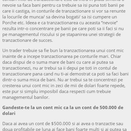
nevoie sa faca bani pentru ca trebuie sa isi puna toti banii pe
care ii castiga, in conturile de tranzactionare si vor sa renunte
la locurile de munca/ sa devina bogati/ sa isi cumpere un
Porche etc. Ideea e ca tranzactionarea cu aceasta “nevoie”
rezulta intr-o concentrare pe banii pe care poti sa ii faci si nu
pe managementul riscului si pe stapanirea unei strategii de
tranzactionare de succes.
Un trader trebuie sa fie bun la tranzactionarea unui cont mic
inainte de a incepe tranzactionarea pe conturile mari. Chiar
daca dispui de o suma mare de bani cu care ai putea sa
tranzactionezi, nu ar trebui sa ii depui pe toti in contul de
tranzactionare pana cand nu ti-ai demostrat ca poti sa faci bani
dintr-o suma mica de bani. Nu ar trebui sa te concentrezi pe
cresterea unui cont mic in zeci de mii de dolari foarte repede,
este pur si simplu imposibil daca respecti cum trebuie
managementul banilor.
Gandeste-te la un cont mic ca la un cont de 500.000 de
dolari
Daca ai avea un cont de $500.000 si ai avea o tranzactie sau
doua profitabile pe luna ai face bani foarte multi si ai putea sa