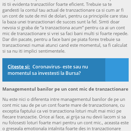
iti tii evidenta tranzactiilor foarte eficient. Trebuie sa te
gandesti la contul tau actual de tranzactionare ca si cum ar fi
un cont de sute de mii de dolari, pentru ca principiile care stau
la baza unei tranzactionari de succes sunt la fel. Simti doar
nevoia si graba de “a tranzactiona acum” pentru ca ai un cont
mic de tranzactionare si vrei sa faci bani multi si foarte repede.
Dar din pacate, pentru a face bani pe piata forex trebuie sa
tranzactionezi numai atunci cand este momentul, sa fi calculat
si sa nu iti implici sentimentele.
Citeste si:
Coronavirus- este sau nu
momentul sa investesti la Bursa?
Managementul banilor pe un cont mic de tranzactionare
Nu este nici o diferenta intre managementul banilor de pe un
cont mic sau de pe un cont foarte mare de tranzactionare, cu
exceptia faptului ca vei tranzactiona loturi mult mai mici pe
fiecare tranzactie. Orice ai face, ai grija sa nu devii lacom si sa
nu folosesti loturi foarte mari pentru un cont mic., aceasta este
o greseala emotionala intalnita foarte des in tranzactionare