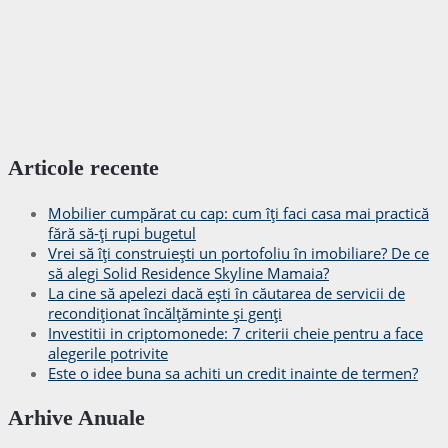
Articole recente
Mobilier cumpărat cu cap: cum îți faci casa mai practică
fără să-ți rupi bugetul
Vrei să îți construiești un portofoliu în imobiliare? De ce
să alegi Solid Residence Skyline Mamaia?
La cine să apelezi dacă ești în căutarea de servicii de
recondiționat încălțăminte și genți
Investitii in criptomonede: 7 criterii cheie pentru a face
alegerile potrivite
Este o idee buna sa achiti un credit inainte de termen?
Arhive Anuale