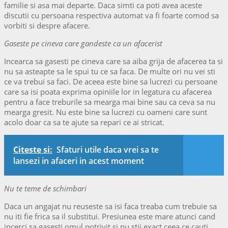
familie si asa mai departe. Daca simti ca poti avea aceste
discutii cu persoana respectiva automat va fi foarte comod sa
vorbiti si despre afacere.
Gaseste pe cineva care gandeste ca un afacerist
Incearca sa gasesti pe cineva care sa aiba grija de afacerea ta si
nu sa asteapte sa le spui tu ce sa faca. De multe ori nu vei sti
ce va trebui sa faci. De aceea este bine sa lucrezi cu persoane
care sa isi poata exprima opiniile lor in legatura cu afacerea
pentru a face treburile sa mearga mai bine sau ca ceva sa nu
mearga gresit. Nu este bine sa lucrezi cu oameni care sunt
acolo doar ca sa te ajute sa repari ce ai stricat.
Citeste si:
Sfaturi utile daca vrei sa te
lansezi in afaceri in acest moment
Nu te teme de schimbari
Daca un angajat nu reuseste sa isi faca treaba cum trebuie sa
nu iti fie frica sa il substitui. Presiunea este mare atunci cand
incerci sa gasesti omul potrivit si nu stii exact ceea ce cauti.