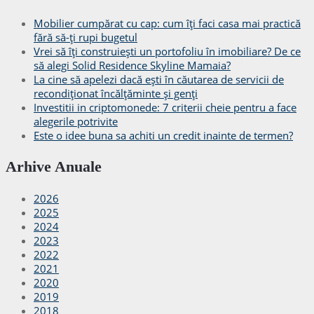
Mobilier cumpărat cu cap: cum îți faci casa mai practică
fără să-ți rupi bugetul
Vrei să îți construiești un portofoliu în imobiliare? De ce
să alegi Solid Residence Skyline Mamaia?
La cine să apelezi dacă ești în căutarea de servicii de
recondiționat încălțăminte și genți
Investitii in criptomonede: 7 criterii cheie pentru a face
alegerile potrivite
Este o idee buna sa achiti un credit inainte de termen?
Arhive Anuale
2026
2025
2024
2023
2022
2021
2020
2019
2018