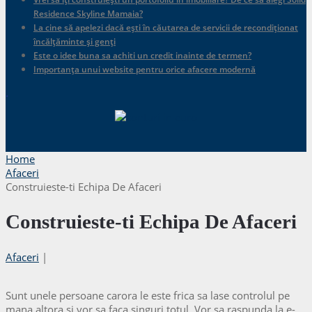
Residence Skyline Mamaia?
La cine să apelezi dacă ești în căutarea de servicii de recondiționat
încălțăminte și genți
Este o idee buna sa achiti un credit inainte de termen?
Importanța unui website pentru orice afacere modernă
.
Home
Afaceri
Construieste-ti Echipa De Afaceri
Construieste-ti Echipa De Afaceri
Afaceri
|
Sunt unele persoane carora le este frica sa lase controlul pe
mana altora si vor sa faca singuri totul. Vor sa raspunda la e-