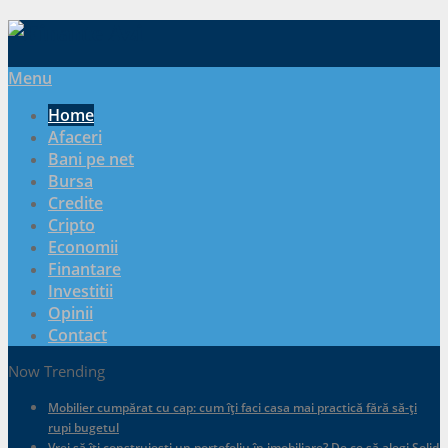
Menu
Home
Afaceri
Bani pe net
Bursa
Credite
Cripto
Economii
Finantare
Investitii
Opinii
Contact
Now Trending
Mobilier cumpărat cu cap: cum îți faci casa mai practică fără să-ți
rupi bugetul
Vrei să îți construiești un portofoliu în imobiliare? De ce să alegi Solid