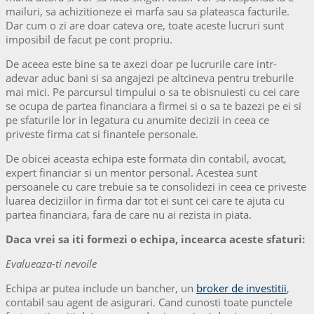
mailuri, sa achizitioneze ei marfa sau sa plateasca facturile.
Dar cum o zi are doar cateva ore, toate aceste lucruri sunt
imposibil de facut pe cont propriu.
De aceea este bine sa te axezi doar pe lucrurile care intr-
adevar aduc bani si sa angajezi pe altcineva pentru treburile
mai mici. Pe parcursul timpului o sa te obisnuiesti cu cei care
se ocupa de partea financiara a firmei si o sa te bazezi pe ei si
pe sfaturile lor in legatura cu anumite decizii in ceea ce
priveste firma cat si finantele personale.
De obicei aceasta echipa este formata din contabil, avocat,
expert financiar si un mentor personal. Acestea sunt
persoanele cu care trebuie sa te consolidezi in ceea ce priveste
luarea deciziilor in firma dar tot ei sunt cei care te ajuta cu
partea financiara, fara de care nu ai rezista in piata.
Daca vrei sa iti formezi o echipa, incearca aceste sfaturi:
Evalueaza-ti nevoile
Echipa ar putea include un bancher, un
broker de investitii
,
contabil sau agent de asigurari. Cand cunosti toate punctele