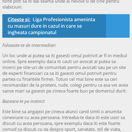
forte poti sa iti dai seama unde ai nevoie si de cine pentru
slabiciuni.
Citeste si:
Liga Profesionista ameninta
cu masuri dure in cazul in care se
ingheata campionatul
Foloseste-te de intermediari
Un loc unde ai putea sa iti gasesti omul potrivit ar fi in mediul
online. Spre exemplu daca iti cauti un avocat ai putea sa
incerci pe site-uri de comunitati pentru avocati sau pe un site
de experti financiari ca sa iti gasesti omul potrivit pentru
partea cu finantele firmei. Totusi cel mai bine este sa ceri
recomandari de la prieteni, rude, colegi pentru ca asa vei avea
sanse mari sa gasesti pe cineva foarte bun pe domeniul dorit.
Bazeaza-te pe instinct
Este bine sa angajezi pe cineva atunci cand simti o anumita
conexiune cu acea persoana. Intreaba-te daca iti este usor sa
discuti cu acea persoana, spre exemplu daca iti este foarte
comod sa discuti cu ea despre sport, sanatate, stil de viata,