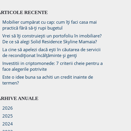
ARTICOLE RECENTE
Mobilier cumpărat cu cap: cum îți faci casa mai
practică fără să-ți rupi bugetul
Vrei să îți construiești un portofoliu în imobiliare?
De ce să alegi Solid Residence Skyline Mamaia?
La cine să apelezi dacă ești în căutarea de servicii
de recondiționat încălțăminte și genți
Investitii in criptomonede: 7 criterii cheie pentru a
face alegerile potrivite
Este o idee buna sa achiti un credit inainte de
termen?
ARHIVE ANUALE
2026
2025
2024