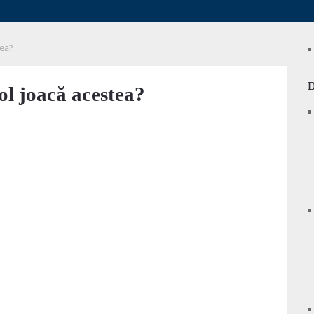
tea?
rol joacă acestea?