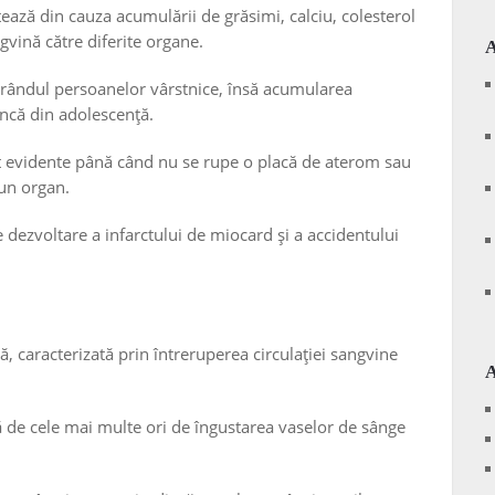
ează din cauza acumulării de grăsimi, calciu, colesterol
ngvină către diferite organe.
 rândul persoanelor vârstnice, însă acumularea
încă din adolescență.
t evidente până când nu se rupe o placă de aterom sau
 un organ.
de dezvoltare a infarctului de miocard și a accidentului
, caracterizată prin întreruperea circulației sangvine
ă de cele mai multe ori de îngustarea vaselor de sânge