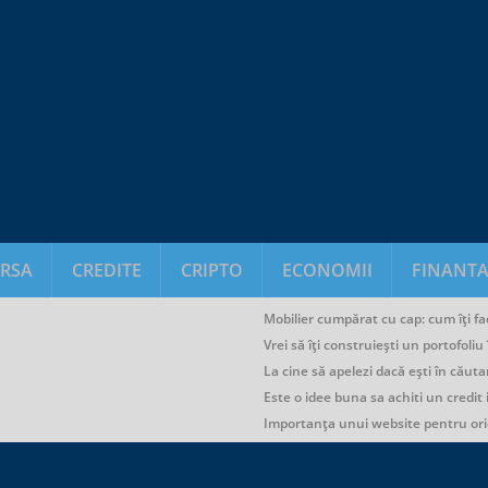
RSA
CREDITE
CRIPTO
ECONOMII
FINANTA
Mobilier cumpărat cu cap: cum îți fac
Vrei să îți construiești un portofoli
La cine să apelezi dacă ești în căuta
Este o idee buna sa achiti un credit
Importanța unui website pentru or