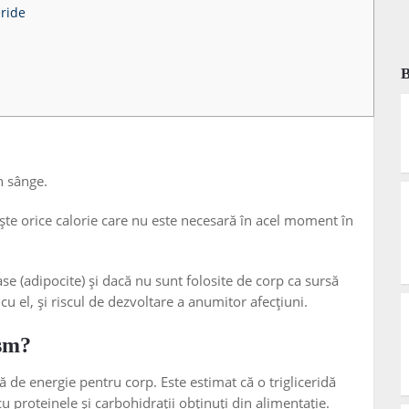
eride
în sânge.
te orice calorie care nu este necesară în acel moment în
ase (adipocite) și dacă nu sunt folosite de corp ca sursă
cu el, și riscul de dezvoltare a anumitor afecțiuni.
ism?
 de energie pentru corp. Este estimat că o trigliceridă
 proteinele și carbohidrații obținuți din alimentație.