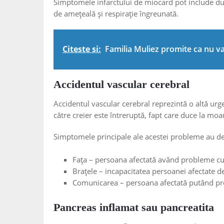
Simptomele infarctului de miocard pot include dure
de amețeală și respirație îngreunată.
Citeste si:
Familia Muliez promite ca nu v
Accidentul vascular cerebral
Accidentul vascular cerebral reprezintă o altă urg
către creier este întreruptă, fapt care duce la moa
Simptomele principale ale acestei probleme au de
Fața – persoana afectată având probleme cu 
Brațele – incapacitatea persoanei afectate de
Comunicarea – persoana afectată putând pre
Pancreas inflamat sau pancreatita