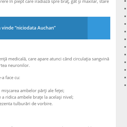
re în piept care iradiază spre braț, gât și maxilar, stare
a vinde “niciodata Auchan”
ență medicală, care apare atunci când circulația sangvină
rtea neuronilor.
-a face cu:
mișcarea ambelor părți ale feței;
 a ridica ambele brațe la același nivel;
zenta tulburări de vorbire.