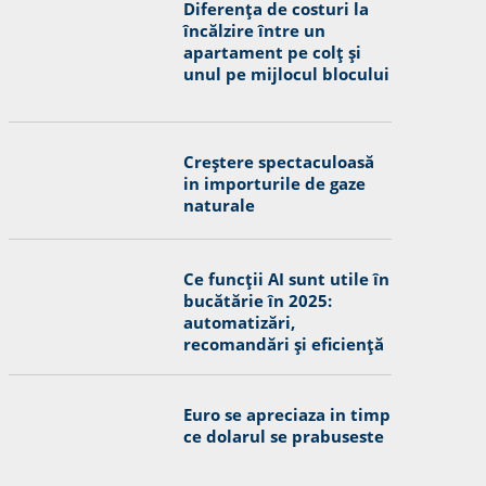
Diferența de costuri la
încălzire între un
apartament pe colț și
unul pe mijlocul blocului
Creștere spectaculoasă
in importurile de gaze
naturale
Ce funcții AI sunt utile în
bucătărie în 2025:
automatizări,
recomandări și eficiență
Euro se apreciaza in timp
ce dolarul se prabuseste