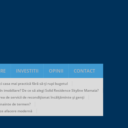
RE
INVESTITII
OPINII
CONTACT
i casa mai practică fără să-ți rupi bugetul
u în imobiliare? De ce să alegi Solid Residence Skyline Mamaia?
rea de servicii de recondiționat încălțăminte și genți
 inainte de termen?
ice afacere modernă