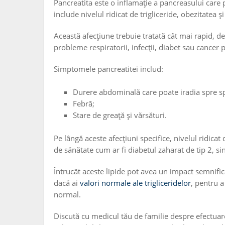
Pancreatita este o inflamație a pancreasului care 
include nivelul ridicat de trigliceride, obezitatea și
Această afecțiune trebuie tratată cât mai rapid, de
probleme respiratorii, infecții, diabet sau cancer 
Simptomele pancreatitei includ:
Durere abdominală care poate iradia spre s
Febră;
Stare de greață și vărsături.
Pe lângă aceste afecțiuni specifice, nivelul ridica
de sănătate cum ar fi diabetul zaharat de tip 2, 
Întrucât aceste lipide pot avea un impact semnifica
dacă ai
valori normale ale trigliceridelor
, pentru a
normal.
Discută cu medicul tău de familie despre efectuarea