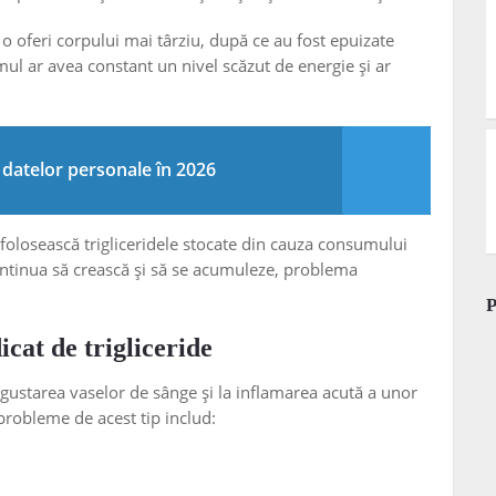
a o oferi corpului mai târziu, după ce au fost epuizate
mul ar avea constant un nivel scăzut de energie și ar
 datelor personale în 2026
folosească trigliceridele stocate din cauza consumului
ontinua să crească și să se acumuleze, problema
icat de trigliceride
îngustarea vaselor de sânge și la inflamarea acută a unor
probleme de acest tip includ: