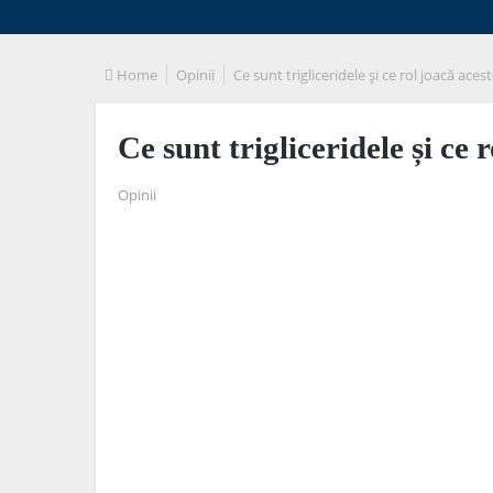
Home
Opinii
Ce sunt trigliceridele și ce rol joacă aces
Ce sunt trigliceridele și ce 
Opinii