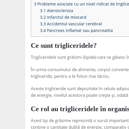
3
Probleme asociate cu un nivel ridicat de triglic
3.1
Ateroscleroza
3.2
Infarctul de miocard
3.3
Accidentul vascular cerebral
3.4
Pancreas inflamat sau pancreatita
Ce sunt trigliceridele?
Trigliceridele sunt grăsimi (lipide) care se găsesc 
În urma consumului de alimente, corpul converteș
trigliceride, pentru a le folosi mai târziu.
Aceste trigliceride sunt depozitate în celule adipo
de energie, nivelul acestora poate crește și, odată 
Ce rol au trigliceridele în organ
Acest tip de grăsime reprezintă o sursă importantă
conține o cantitate dublă de energie, comparativ cu