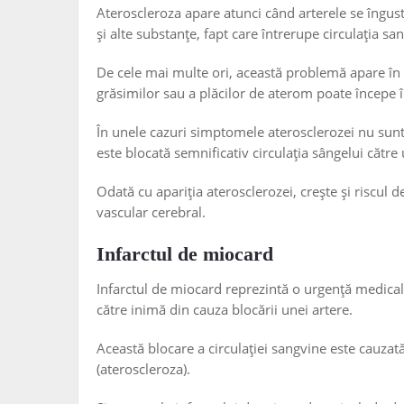
Ateroscleroza apare atunci când arterele se îngust
și alte substanțe, fapt care întrerupe circulația sa
De cele mai multe ori, această problemă apare în
grăsimilor sau a plăcilor de aterom poate începe 
În unele cazuri simptomele aterosclerozei nu sun
este blocată semnificativ circulația sângelui către
Odată cu apariția aterosclerozei, crește și riscul 
vascular cerebral.
Infarctul de miocard
Infarctul de miocard reprezintă o urgență medicală
către inimă din cauza blocării unei artere.
Această blocare a circulației sangvine este cauzat
(ateroscleroza).