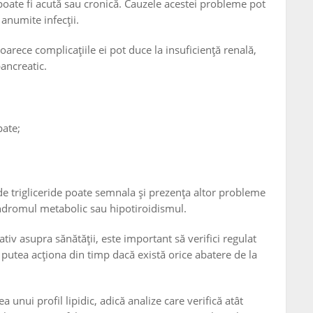
poate fi acută sau cronică. Cauzele acestei probleme pot
 anumite infecții.
oarece complicațiile ei pot duce la insuficiență renală,
pancreatic.
pate;
t de trigliceride poate semnala și prezența altor probleme
sindromul metabolic sau hipotiroidismul.
tiv asupra sănătății, este important să verifici regulat
 putea acționa din timp dacă există orice abatere de la
 unui profil lipidic, adică analize care verifică atât