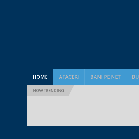
HOME
AFACERI
BANI PE NET
BU
NOW TRENDING
Tweet
.
in It