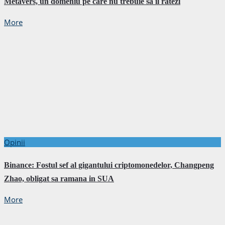
Metavers, un domeniu pe care nu trebuie sa il ratezi
More
Opinii
Binance: Fostul sef al gigantului criptomonedelor, Changpeng
Zhao, obligat sa ramana in SUA
More