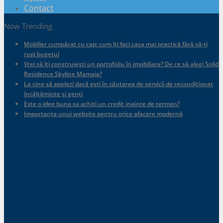
Contact
Now Trending
Mobilier cumpărat cu cap: cum îți faci casa mai practică fără să-ți
rupi bugetul
Vrei să îți construiești un portofoliu în imobiliare? De ce să alegi Solid
Residence Skyline Mamaia?
La cine să apelezi dacă ești în căutarea de servicii de recondiționat
încălțăminte și genți
Este o idee buna sa achiti un credit inainte de termen?
Importanța unui website pentru orice afacere modernă
.