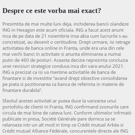
Despre ce este vorba mai exact?
Presimtita de mai multe luni deja, inchiderea bancii olandeze
ING in Hexagon este acum oficiala. ING a facut acest anunt
inca de pe data de 21 noiembrie insa abia cum lucrurile s-au
concretizat, au devenit o certitudine. Drept urmare, isi retrage
activitatea de banca online in Franta, unde era una din cele
mai vechi banci in activitate si anunta eliminarea a numai
putin de 460 de posturi. Aceasta decizie reprezinta concluzia
unei reviziuri strategice condusa inca din vara anului 2021.
ING a precizat ca isi va mentine activitatile de banca de
finantare si de investitie “avand drept obiective consolidarea
pe piata si pozitionarea ca banca de referinta in materie de
finantare durabila”.
Sfasitul acestei activitati ar putea duce la vanzarea unui
portofoliu de clienti in Franta, ING confirmand zvonurile care
circula de mai bine de cateva luni. Conform ultimelor infrmatii
publicate in presa, Société Générale pare dornica sa se
relanseze intr-un alt mod in timp ce Crédit mutuel Arkéa si
Crédit mutuel Alliance Fédérale, concurentele directe ale ING