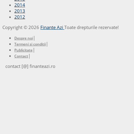
2014
2013
2012
Copyright © 2026
Finante Azi
Toate drepturile rezervate!
|
Despre noi
|
Termeni si conditii
|
Publicitate
|
Contact
contact [@] finanteazi.ro