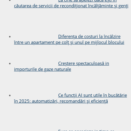
căutarea de servicii de recondiționat încălțăminte și genți
Diferența de costuri la încălzire
între un apartament pe colț și unul pe mijlocul blocului
Creștere spectaculoasă in
importurile de gaze naturale
Ce funcții AI sunt utile în bucătărie
în 2025: automatizări, recomandări și eficiență