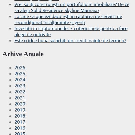
Vrei să îți construiești un portofoliu în imobiliare? De ce
să alegi Solid Residence Skyline Mamaia?
La cine să apelezi dacă ești în căutarea de servicii de
recondiționat încălțăminte și genți
Investitii in criptomonede: 7 criterii cheie pentru a face
alegerile potrivite
Este o idee buna sa achiti un credit inainte de termen?
Arhive Anuale
2026
2025
2024
2023
2022
2021
2020
2019
2018
2017
2016
2015