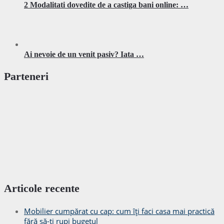
2 Modalitati dovedite de a castiga bani online: …
Ai nevoie de un venit pasiv? Iata …
Parteneri
Articole recente
Mobilier cumpărat cu cap: cum îți faci casa mai practică
fără să-ți rupi bugetul