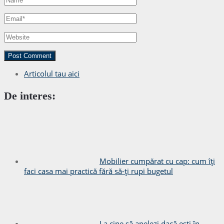
Articolul tau aici
De interes:
Mobilier cumpărat cu cap: cum îți
faci casa mai practică fără să-ți rupi bugetul
La cine să apelezi dacă ești în