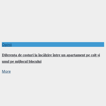
Opinii
Diferența de costuri la încălzire între un apartament pe colț și
unul pe mijlocul blocului
More