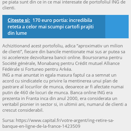
pe piata sunt din ce in ce mai interesate de portofoliul ING de
clienti.
Citeste si:
170 euro portia: incredibila
reteta a celor mai scumpi cartofi prajiti
din lume
Achizitionand acest portofoliu, adica “aproximativ un milion
de clienti”, fiecare din bancile mentionate mai sus ar putea sa
isi accelereze dezvoltarea bancii online. Boursorama pentru
Société générale, Monabanq pentru Crédit mutuel Alliance
Fédérale si Fortuneo pentru Arkéa.
ING a mai anuntat in egala masura faptul ca a semnat un
acord cu sindicatele cu privire la mentinerea unui plan de
pastrare al locurilor de munca, deoarece ar fi afectate numai
putin de 460 de locuri de munca. Banca online ING era
prezenta in Franta inca din anul 2000, era considerata un
veritabil pionier in sector si, in ultimii ani, numarul de clienti a
crescut considerabil.
Sursa: https://www.capital.fr/votre-argent/ing-retire-sa-
banque-en-ligne-de-la-france-1423509