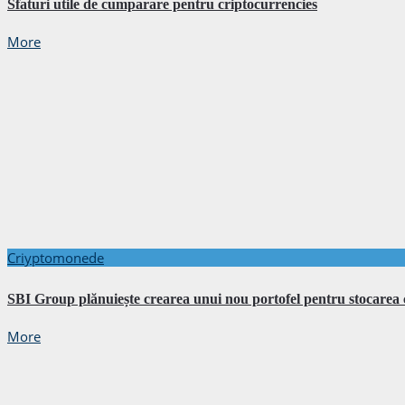
Sfaturi utile de cumparare pentru criptocurrencies
More
Criyptomonede
SBI Group plănuiește crearea unui nou portofel pentru stocarea
More