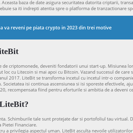
Aceasta baza de date asigura securitatea datorita criptarii, transan
buie sa iti indrepti atentia spre o platforma de tranzactionare spe
a va reveni pe piata crypto in 2023 din trei motive
iteBit
 de criptomonede, deveniti fondatorii unui start-up. Misiunea lor
loc cu Litecoin si mai apoi cu Bitcoin. Vazand succesul de care se 
n anul 2017. LiteBit se transforma incetul cu incetul intr-o compani
m. Societatea isi continua ascensiunea si isi sporeste efectivele, 
20, recompensata fiind pentru eforturile si ambitia de a deveni ce
 LiteBit?
a. Schimburile tale sunt protejate dar si portofoliul tau virtual. D
ea Pietei Financiare.
u a privilegia aspectul uman. LiteBit asculta nevoile utilizatorilor