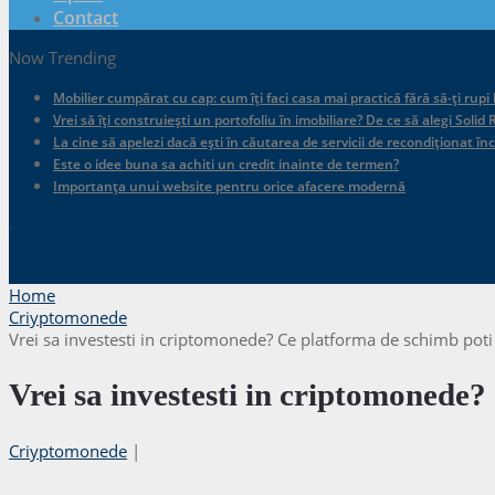
Contact
Now Trending
Mobilier cumpărat cu cap: cum îți faci casa mai practică fără să-ți rupi
Vrei să îți construiești un portofoliu în imobiliare? De ce să alegi Sol
La cine să apelezi dacă ești în căutarea de servicii de recondiționat în
Este o idee buna sa achiti un credit inainte de termen?
Importanța unui website pentru orice afacere modernă
.
Home
Criyptomonede
Vrei sa investesti in criptomonede? Ce platforma de schimb poti
Vrei sa investesti in criptomonede?
Criyptomonede
|