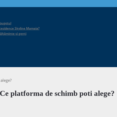
 bugetul
id Residence Skyline Mamaia?
călțăminte și genți
 alege?
 Ce platforma de schimb poti alege?