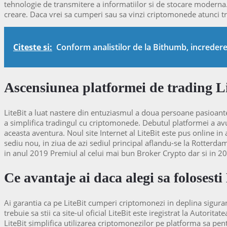
tehnologie de transmitere a informatiilor si de stocare moderna. 
creare. Daca vrei sa cumperi sau sa vinzi criptomonede atunci tre
Citeste si:
Conform analistilor de la Bithumb, incredere
Ascensiunea platformei de trading L
LiteBit a luat nastere din entuziasmul a doua persoane pasioante
a simplifica tradingul cu criptomonede. Debutul platformei a avut 
aceasta aventura. Noul site Internet al LiteBit este pus online i
sediu nou, in ziua de azi sediul principal aflandu-se la Rotterda
in anul 2019 Premiul al celui mai bun Broker Crypto dar si in 20
Ce avantaje ai daca alegi sa folosesti
Ai garantia ca pe LiteBit cumperi criptomonezi in deplina sigurant
trebuie sa stii ca site-ul oficial LiteBit este iregistrat la Autoritat
LiteBit simplifica utilizarea criptomonezilor pe platforma sa pentr