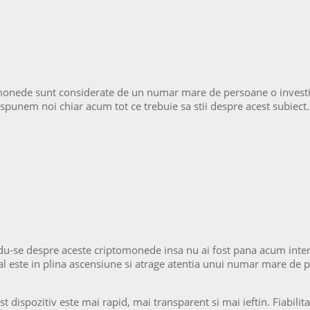
omonede sunt considerate de un numar mare de persoane o investitie
 spunem noi chiar acum tot ce trebuie sa stii despre acest subiect.
ndu-se despre aceste criptomonede insa nu ai fost pana acum intere
ual este in plina ascensiune si atrage atentia unui numar mare de 
t dispozitiv este mai rapid, mai transparent si mai ieftin. Fiabili