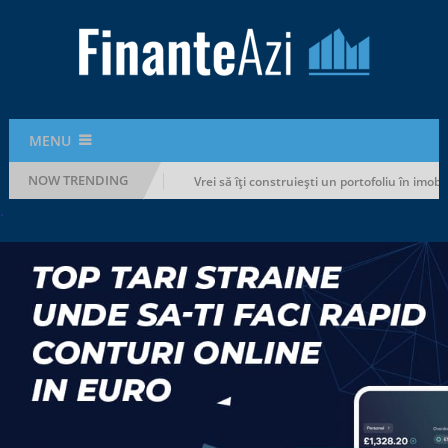
MENU
NOW TRENDING
ră să-ți rupi bugetul
Vrei să îți construiești un portofoliu în imobiliare
.