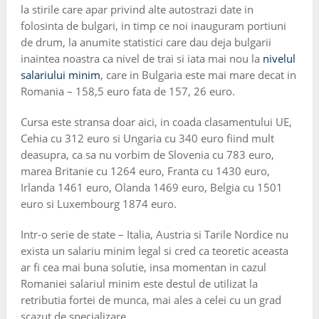
la stirile care apar privind alte autostrazi date in
folosinta de bulgari, in timp ce noi inauguram portiuni
de drum, la anumite statistici care dau deja bulgarii
inaintea noastra ca nivel de trai si iata mai nou la
nivelul
salariului minim
, care in Bulgaria este mai mare decat in
Romania – 158,5 euro fata de 157, 26 euro.
Cursa este stransa doar aici, in coada clasamentului UE,
Cehia cu 312 euro si Ungaria cu 340 euro fiind mult
deasupra, ca sa nu vorbim de Slovenia cu 783 euro,
marea Britanie cu 1264 euro, Franta cu 1430 euro,
Irlanda 1461 euro, Olanda 1469 euro, Belgia cu 1501
euro si Luxembourg 1874 euro.
Intr-o serie de state – Italia, Austria si Tarile Nordice nu
exista un salariu minim legal si cred ca teoretic aceasta
ar fi cea mai buna solutie, insa momentan in cazul
Romaniei salariul minim este destul de utilizat la
retributia fortei de munca, mai ales a celei cu un grad
scazut de specializare.