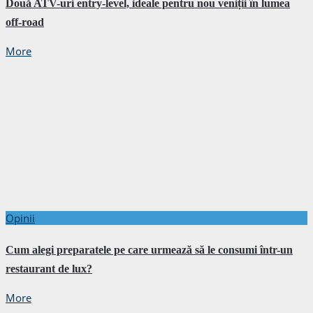
Două ATV-uri entry-level, ideale pentru nou veniții în lumea
off-road
More
Opinii
Cum alegi preparatele pe care urmează să le consumi într-un
restaurant de lux?
More