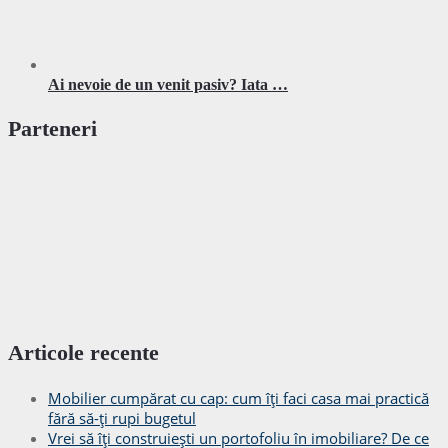
Ai nevoie de un venit pasiv? Iata …
Parteneri
Articole recente
Mobilier cumpărat cu cap: cum îți faci casa mai practică
fără să-ți rupi bugetul
Vrei să îți construiești un portofoliu în imobiliare? De ce