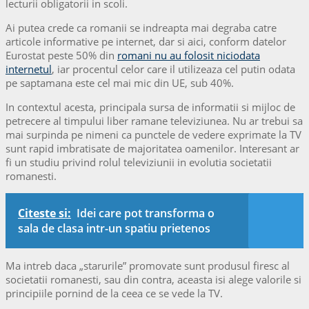
lecturii obligatorii in scoli.
Ai putea crede ca romanii se indreapta mai degraba catre
articole informative pe internet, dar si aici, conform datelor
Eurostat peste 50% din
romani nu au folosit niciodata
internetul
, iar procentul celor care il utilizeaza cel putin odata
pe saptamana este cel mai mic din UE, sub 40%.
In contextul acesta, principala sursa de informatii si mijloc de
petrecere al timpului liber ramane televiziunea. Nu ar trebui sa
mai surpinda pe nimeni ca punctele de vedere exprimate la TV
sunt rapid imbratisate de majoritatea oamenilor. Interesant ar
fi un studiu privind rolul televiziunii in evolutia societatii
romanesti.
Citeste si:
Idei care pot transforma o
sala de clasa intr-un spatiu prietenos
Ma intreb daca „starurile” promovate sunt produsul firesc al
societatii romanesti, sau din contra, aceasta isi alege valorile si
principiile pornind de la ceea ce se vede la TV.