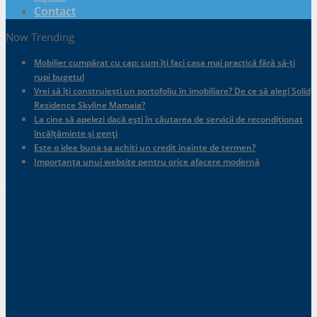
Contact
Now Trending
Mobilier cumpărat cu cap: cum îți faci casa mai practică fără să-ți
rupi bugetul
Vrei să îți construiești un portofoliu în imobiliare? De ce să alegi Solid
Residence Skyline Mamaia?
La cine să apelezi dacă ești în căutarea de servicii de recondiționat
încălțăminte și genți
Este o idee buna sa achiti un credit inainte de termen?
Importanța unui website pentru orice afacere modernă
.