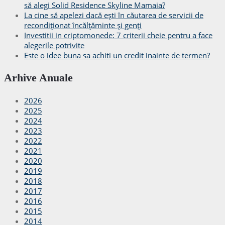
să alegi Solid Residence Skyline Mamaia?
La cine să apelezi dacă ești în căutarea de servicii de
recondiționat încălțăminte și genți
Investitii in criptomonede: 7 criterii cheie pentru a face
alegerile potrivite
Este o idee buna sa achiti un credit inainte de termen?
Arhive Anuale
2026
2025
2024
2023
2022
2021
2020
2019
2018
2017
2016
2015
2014