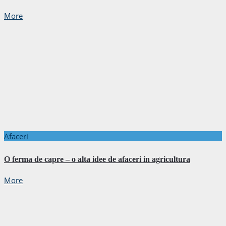
More
Afaceri
O ferma de capre – o alta idee de afaceri in agricultura
More