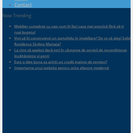
Contact
Now Trending
Mobilier cumpărat cu cap: cum îți faci casa mai practică fără să-ți
rupi bugetul
Vrei să îți construiești un portofoliu în imobiliare? De ce să alegi Solid
Residence Skyline Mamaia?
La cine să apelezi dacă ești în căutarea de servicii de recondiționat
încălțăminte și genți
Este o idee buna sa achiti un credit inainte de termen?
Importanța unui website pentru orice afacere modernă
.