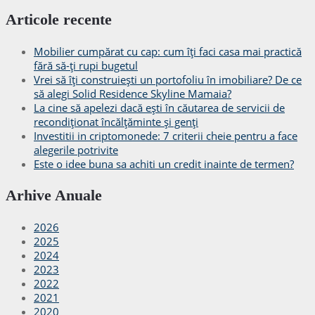
Articole recente
Mobilier cumpărat cu cap: cum îți faci casa mai practică
fără să-ți rupi bugetul
Vrei să îți construiești un portofoliu în imobiliare? De ce
să alegi Solid Residence Skyline Mamaia?
La cine să apelezi dacă ești în căutarea de servicii de
recondiționat încălțăminte și genți
Investitii in criptomonede: 7 criterii cheie pentru a face
alegerile potrivite
Este o idee buna sa achiti un credit inainte de termen?
Arhive Anuale
2026
2025
2024
2023
2022
2021
2020