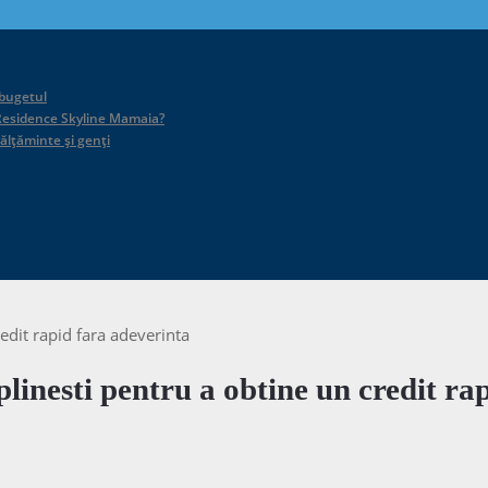
 bugetul
id Residence Skyline Mamaia?
călțăminte și genți
redit rapid fara adeverinta
eplinesti pentru a obtine un credit r