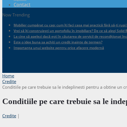
Contact
Now Trending
Mobilier cumpărat cu cap: cum îți faci casa mai practică fără să-ți rupi
Vrei să îți construiești un portofoliu în imobiliare? De ce să alegi Sol
La cine să apelezi dacă ești în căutarea de servicii de recondiționat în
Este o idee buna sa achiti un credit inainte de termen?
Importanța unui website pentru orice afacere modernă
.
Home
Credite
Conditiile pe care trebuie sa le indeplinesti pentru a obtine un c
Conditiile pe care trebuie sa le ind
Credite
|