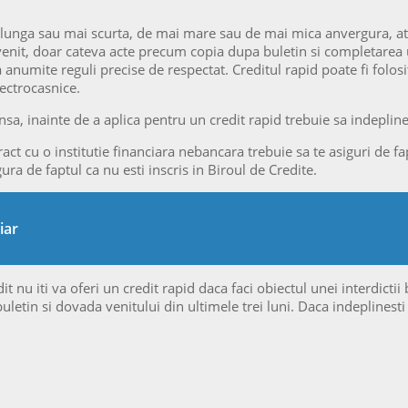
i lunga sau mai scurta, de mai mare sau de mai mica anvergura, at
venit, doar cateva acte precum copia dupa buletin si completarea une
a anumite reguli precise de respectat. Creditul rapid poate fi folosi
lectrocasnice.
Insa, inainte de a aplica pentru un credit rapid trebuie sa indeplin
ct cu o institutie financiara nebancara trebuie sa te asiguri de fapt
ra de faptul ca nu esti inscris in Biroul de Credite.
iar
t nu iti va oferi un credit rapid daca faci obiectul unei interdictii
buletin si dovada venitului din ultimele trei luni. Daca indeplinesti