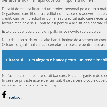
desfasoara mult mai rapid dupa cum ii spune si numele…
Daca iti doresti sa finantezi un proiect personal pe o durata ma
Organismul care iti ofera creditul nu iti va cere o adeverinta de 
credit, cum ar fi creditul imobiliar sau creditul auto care necesit
factura medicala sau il poti folosi pentru a achizitiona aparate e
Este o solutie ideala pentru a palia orice nevoie rapida de bani. 
Nu trebuie sa ai datorii la alte banci. Inainte de a semna un contra
Oricum, organismul va face cercetarile necesare pentru a se asigu
Citeste si:
Cum alegem o banca pentru un credit imobil
Nu faci obiectul unei interdictii bancare. Niciun organism de credi
In ceea ce priveste actele de furnizat, ti se va cere o copie dupa 
va fi aprobat in cel mai scurt timp.
Facebook