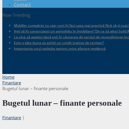
Contact
Now Trending
Mobilier cumpărat cu cap: cum îți faci casa mai practică fără să-ți rupi
Vrei să îți construiești un portofoliu în imobiliare? De ce să alegi Sol
La cine să apelezi dacă ești în căutarea de servicii de recondiționat în
Este o idee buna sa achiti un credit inainte de termen?
Importanța unui website pentru orice afacere modernă
.
Home
Finantare
Bugetul lunar – finante personale
Bugetul lunar – finante personale
Finantare
|