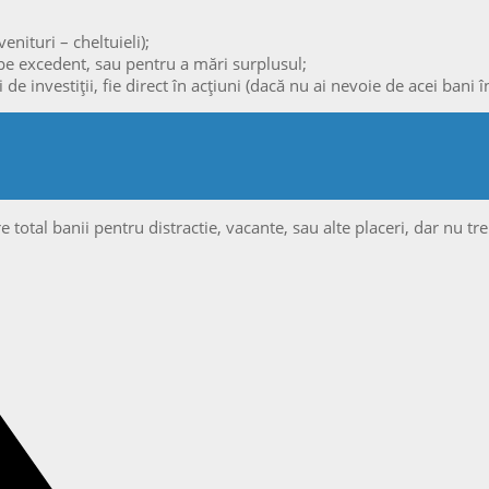
nituri – cheltuieli);
t pe excedent, sau pentru a mări surplusul;
 de investiții, fie direct în acțiuni (dacă nu ai nevoie de acei bani
 total banii pentru distractie, vacante, sau alte placeri, dar nu tre