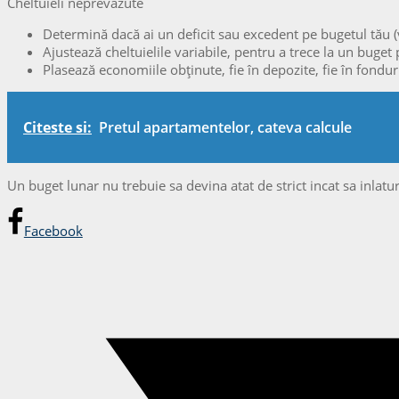
Cheltuieli neprevăzute
Determină dacă ai un deficit sau excedent pe bugetul tău (ve
Ajustează cheltuielile variabile, pentru a trece la un buge
Plasează economiile obținute, fie în depozite, fie în fonduri
Citeste si:
Pretul apartamentelor, cateva calcule
Un buget lunar nu trebuie sa devina atat de strict incat sa inlature
Facebook