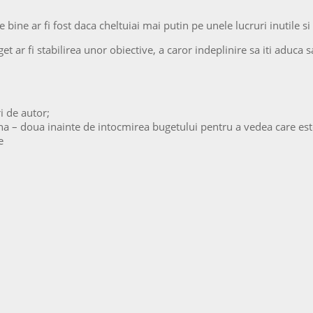
 bine ar fi fost daca cheltuiai mai putin pe unele lucruri inutile s
ar fi stabilirea unor obiective, a caror indeplinire sa iti aduca s
ri de autor;
luna – doua inainte de intocmirea bugetului pentru a vedea care est
e