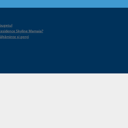
 bugetul
id Residence Skyline Mamaia?
călțăminte și genți