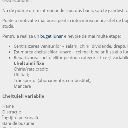
ceva economii.
Nu de putine ori te intrebi unde s-au dus banii, sau te gandesti ce
Poate o motivatie mai buna pentru intocmirea unui astfel de buget 
studii.
Pentru a realiza un
buget lunar
e nevoie de mai multe etape:
Centralizarea veniturilor – salarii, chirii, dividende, dreptu
Estimarea cheltuielilor lunare – cel mai bine ar fi sa ai o 
Repartizarea cheltuielilor pe doua categorii: fixe și variabil
Cheltuieli fixe
Chiria/rata credit;
Utilitati;
Transportul (abonamente, combustibil);
Mâncare
Cheltuieli variabile
Haine
Distracție
Îngrijire personală
Bani de buzunar