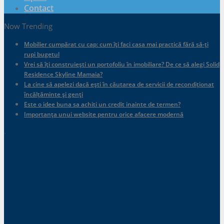
Contact
Now Trending
Mobilier cumpărat cu cap: cum îți faci casa mai practică fără să-ți
rupi bugetul
Vrei să îți construiești un portofoliu în imobiliare? De ce să alegi Solid
Residence Skyline Mamaia?
La cine să apelezi dacă ești în căutarea de servicii de recondiționat
încălțăminte și genți
Este o idee buna sa achiti un credit inainte de termen?
Importanța unui website pentru orice afacere modernă
.