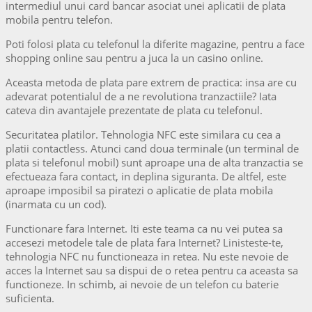
intermediul unui card bancar asociat unei aplicatii de plata
mobila pentru telefon.
Poti folosi plata cu telefonul la diferite magazine, pentru a face
shopping online sau pentru a juca la un casino online.
Aceasta metoda de plata pare extrem de practica: insa are cu
adevarat potentialul de a ne revolutiona tranzactiile? Iata
cateva din avantajele prezentate de plata cu telefonul.
Securitatea platilor. Tehnologia NFC este similara cu cea a
platii contactless. Atunci cand doua terminale (un terminal de
plata si telefonul mobil) sunt aproape una de alta tranzactia se
efectueaza fara contact, in deplina siguranta. De altfel, este
aproape imposibil sa piratezi o aplicatie de plata mobila
(inarmata cu un cod).
Functionare fara Internet. Iti este teama ca nu vei putea sa
accesezi metodele tale de plata fara Internet? Linisteste-te,
tehnologia NFC nu functioneaza in retea. Nu este nevoie de
acces la Internet sau sa dispui de o retea pentru ca aceasta sa
functioneze. In schimb, ai nevoie de un telefon cu baterie
suficienta.