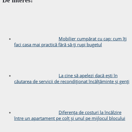
De interes:
Mobilier cumpărat cu cap: cum îți
faci casa mai practică fără să-ți rupi bugetul
La cine să apelezi dacă ești în
căutarea de servicii de recondiționat încălțăminte și genți
Diferența de costuri la încălzire
între un apartament pe colț și unul pe mijlocul blocului