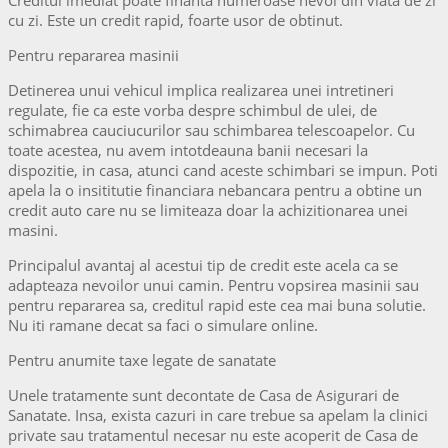
Creditul imediat poate finanta numeroase nevoi din viata de zi
cu zi. Este un credit rapid, foarte usor de obtinut.
Pentru repararea masinii
Detinerea unui vehicul implica realizarea unei intretineri
regulate, fie ca este vorba despre schimbul de ulei, de
schimabrea cauciucurilor sau schimbarea telescoapelor. Cu
toate acestea, nu avem intotdeauna banii necesari la
dispozitie, in casa, atunci cand aceste schimbari se impun. Poti
apela la o insititutie financiara nebancara pentru a obtine un
credit auto care nu se limiteaza doar la achizitionarea unei
masini.
Principalul avantaj al acestui tip de credit este acela ca se
adapteaza nevoilor unui camin. Pentru vopsirea masinii sau
pentru repararea sa, creditul rapid este cea mai buna solutie.
Nu iti ramane decat sa faci o simulare online.
Pentru anumite taxe legate de sanatate
Unele tratamente sunt decontate de Casa de Asigurari de
Sanatate. Insa, exista cazuri in care trebue sa apelam la clinici
private sau tratamentul necesar nu este acoperit de Casa de