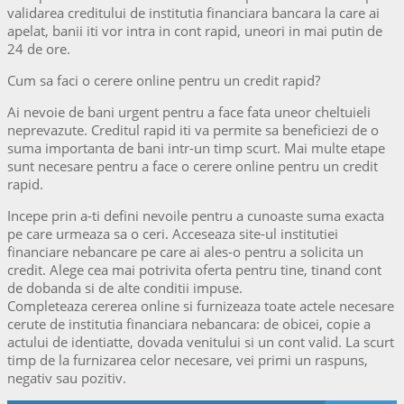
validarea creditului de institutia financiara bancara la care ai
apelat, banii iti vor intra in cont rapid, uneori in mai putin de
24 de ore.
Cum sa faci o cerere online pentru un credit rapid?
Ai nevoie de bani urgent pentru a face fata uneor cheltuieli
neprevazute. Creditul rapid iti va permite sa beneficiezi de o
suma importanta de bani intr-un timp scurt. Mai multe etape
sunt necesare pentru a face o cerere online pentru un credit
rapid.
Incepe prin a-ti defini nevoile pentru a cunoaste suma exacta
pe care urmeaza sa o ceri. Acceseaza site-ul institutiei
financiare nebancare pe care ai ales-o pentru a solicita un
credit. Alege cea mai potrivita oferta pentru tine, tinand cont
de dobanda si de alte conditii impuse.
Completeaza cererea online si furnizeaza toate actele necesare
cerute de institutia financiara nebancara: de obicei, copie a
actului de identiatte, dovada venitului si un cont valid. La scurt
timp de la furnizarea celor necesare, vei primi un raspuns,
negativ sau pozitiv.