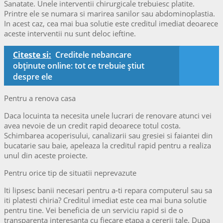
Sanatate. Unele interventii chirurgicale trebuiesc platite.
Printre ele se numara si marirea sanilor sau abdominoplastia.
In acest caz, cea mai bua solutie este creditul imediat deoarece
aceste interventii nu sunt deloc ieftine.
Citeste si:
Creditele nebancare
obținute online: tot ce trebuie ştiut
despre ele
Pentru a renova casa
Daca locuinta ta necesita unele lucrari de renovare atunci vei
avea nevoie de un credit rapid deoarece totul costa.
Schimbarea acoperisului, canalizarii sau gresiei si faiantei din
bucatarie sau baie, apeleaza la creditul rapid pentru a realiza
unul din aceste proiecte.
Pentru orice tip de situatii neprevazute
Iti lipsesc banii necesari pentru a-ti repara computerul sau sa
iti platesti chiria? Creditul imediat este cea mai buna solutie
pentru tine. Vei beneficia de un serviciu rapid si de o
transparenta interesanta cu fiecare etapa a cererii tale. Dupa