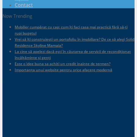
Contact
Now Trending
Mobilier cumpărat cu cap: cum îți faci casa mai practică fără să-ți
rupi bugetul
Vrei să îți construiești un portofoliu în imobiliare? De ce să alegi Solid
Residence Skyline Mamaia?
La cine să apelezi dacă ești în căutarea de servicii de recondiționat
încălțăminte și genți
Este o idee buna sa achiti un credit inainte de termen?
Importanța unui website pentru orice afacere modernă
.