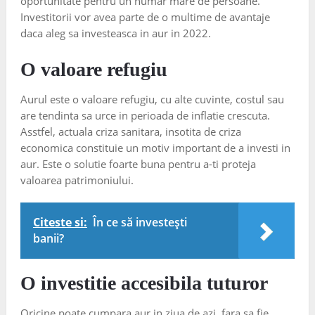
oportunitate pentru un numar mare de persoane.
Investitorii vor avea parte de o multime de avantaje
daca aleg sa investeasca in aur in 2022.
O valoare refugiu
Aurul este o valoare refugiu, cu alte cuvinte, costul sau
are tendinta sa urce in perioada de inflatie crescuta.
Asstfel, actuala criza sanitara, insotita de criza
economica constituie un motiv important de a investi in
aur. Este o solutie foarte buna pentru a-ti proteja
valoarea patrimoniului.
Citeste si:
În ce să investești
banii?
O investitie accesibila tuturor
Oricine poate cumpara aur in ziua de azi, fara sa fie