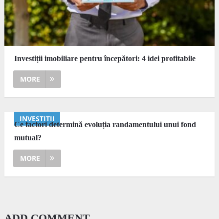
Investiții imobiliare pentru începători: 4 idei profitabile
MORE
INVESTITII
Ce factori determină evoluția randamentului unui fond
mutual?
MORE
ADD COMMENT