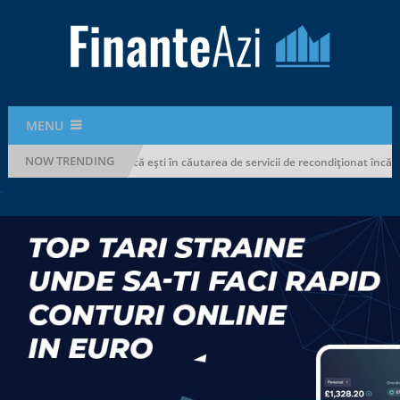
MENU
NOW TRENDING
a cine să apelezi dacă ești în căutarea de servicii de recondiționat încălțăminte
.