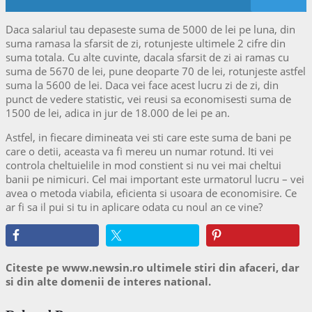
Daca salariul tau depaseste suma de 5000 de lei pe luna, din
suma ramasa la sfarsit de zi, rotunjeste ultimele 2 cifre din
suma totala. Cu alte cuvinte, dacala sfarsit de zi ai ramas cu
suma de 5670 de lei, pune deoparte 70 de lei, rotunjeste astfel
suma la 5600 de lei. Daca vei face acest lucru zi de zi, din
punct de vedere statistic, vei reusi sa economisesti suma de
1500 de lei, adica in jur de 18.000 de lei pe an.
Astfel, in fiecare dimineata vei sti care este suma de bani pe
care o detii, aceasta va fi mereu un numar rotund. Iti vei
controla cheltuielile in mod constient si nu vei mai cheltui
banii pe nimicuri. Cel mai important este urmatorul lucru – vei
avea o metoda viabila, eficienta si usoara de economisire. Ce
ar fi sa il pui si tu in aplicare odata cu noul an ce vine?
Citeste pe www.newsin.ro ultimele stiri din afaceri, dar
si din alte domenii de interes national.