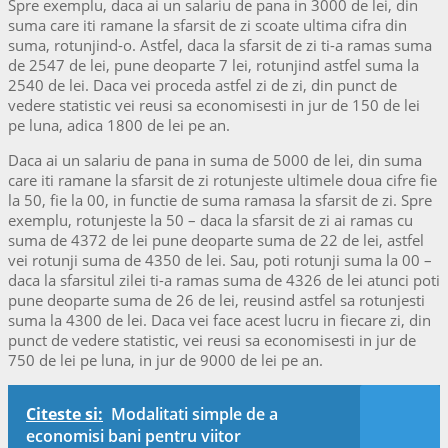
Spre exemplu, daca ai un salariu de pana in 3000 de lei, din
suma care iti ramane la sfarsit de zi scoate ultima cifra din
suma, rotunjind-o. Astfel, daca la sfarsit de zi ti-a ramas suma
de 2547 de lei, pune deoparte 7 lei, rotunjind astfel suma la
2540 de lei. Daca vei proceda astfel zi de zi, din punct de
vedere statistic vei reusi sa economisesti in jur de 150 de lei
pe luna, adica 1800 de lei pe an.
Daca ai un salariu de pana in suma de 5000 de lei, din suma
care iti ramane la sfarsit de zi rotunjeste ultimele doua cifre fie
la 50, fie la 00, in functie de suma ramasa la sfarsit de zi. Spre
exemplu, rotunjeste la 50 – daca la sfarsit de zi ai ramas cu
suma de 4372 de lei pune deoparte suma de 22 de lei, astfel
vei rotunji suma de 4350 de lei. Sau, poti rotunji suma la 00 –
daca la sfarsitul zilei ti-a ramas suma de 4326 de lei atunci poti
pune deoparte suma de 26 de lei, reusind astfel sa rotunjesti
suma la 4300 de lei. Daca vei face acest lucru in fiecare zi, din
punct de vedere statistic, vei reusi sa economisesti in jur de
750 de lei pe luna, in jur de 9000 de lei pe an.
Citeste si:
Modalitati simple de a
economisi bani pentru viitor