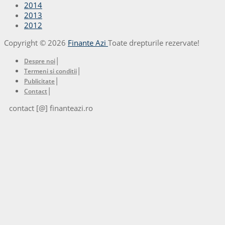
2014
2013
2012
Copyright © 2026
Finante Azi
Toate drepturile rezervate!
|
Despre noi
|
Termeni si conditii
|
Publicitate
|
Contact
contact [@] finanteazi.ro