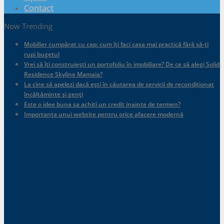
Contact
Now Trending
Mobilier cumpărat cu cap: cum îți faci casa mai practică fără să-ți
rupi bugetul
Vrei să îți construiești un portofoliu în imobiliare? De ce să alegi Solid
Residence Skyline Mamaia?
La cine să apelezi dacă ești în căutarea de servicii de recondiționat
încălțăminte și genți
Este o idee buna sa achiti un credit inainte de termen?
Importanța unui website pentru orice afacere modernă
.