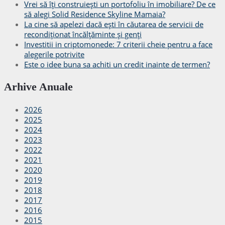
Vrei să îți construiești un portofoliu în imobiliare? De ce
să alegi Solid Residence Skyline Mamaia?
La cine să apelezi dacă ești în căutarea de servicii de
recondiționat încălțăminte și genți
Investitii in criptomonede: 7 criterii cheie pentru a face
alegerile potrivite
Este o idee buna sa achiti un credit inainte de termen?
Arhive Anuale
2026
2025
2024
2023
2022
2021
2020
2019
2018
2017
2016
2015