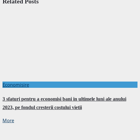
Related Posts
Economisire
3 sfaturi pentru a economisi bani in ultimele luni ale anului
2023, pe fondul cresterii costului vietii
More