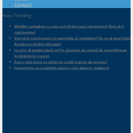
Contact
Now Trending
Mobilier cumpărat cu cap: cum îți faci casa mai practică fără să-ți
rupi bugetul
Vrei să îți construiești un portofoliu în imobiliare? De ce să alegi Solid
Residence Skyline Mamaia?
La cine să apelezi dacă ești în căutarea de servicii de recondiționat
încălțăminte și genți
Este o idee buna sa achiti un credit inainte de termen?
Importanța unui website pentru orice afacere modernă
.