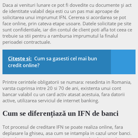
Daca ai venituri lunare ce pot fi dovedite cu documente și act
de identitate valabil deja esti cu un pas mai aproape de
solicitarea unui imprumut IFN. Cererea si acordarea se pot
face online, prin cateva etape usoare. Datele solicitate pe site
sunt confidentiale, iar din contul de client poti afla tot ceea ce
trebuie sa stii pentru a rambursa imprumutul la finalul
perioadei contractuale.
Citeste si:
Cum sa gasesti cel mai bun
credit online?
Printre cerintele obligatorii se numara: resedinta in Romania,
varsta cuprinsa intre 20 si 70 de ani, existenta unui cont
bancar valabil cu un card activ atasat acestuia, fara datorii
active, utilizarea serviciul de internet banking.
Cum se diferențiază un IFN de banci
Tot procesul de creditare IFN se poate realiza online, fara
deplasare la ghiseu, asa cum se intampla in cazul unor banci.