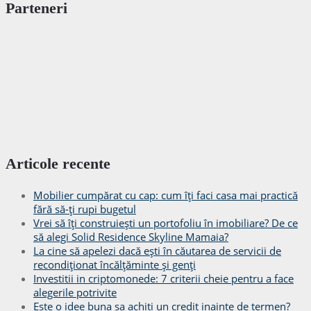
Parteneri
Articole recente
Mobilier cumpărat cu cap: cum îți faci casa mai practică
fără să-ți rupi bugetul
Vrei să îți construiești un portofoliu în imobiliare? De ce
să alegi Solid Residence Skyline Mamaia?
La cine să apelezi dacă ești în căutarea de servicii de
recondiționat încălțăminte și genți
Investitii in criptomonede: 7 criterii cheie pentru a face
alegerile potrivite
Este o idee buna sa achiti un credit inainte de termen?