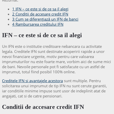
1
IFN – ce este si de ce sa il alegi
2
Conditii de accesare credit IFN
3
Cum se diferențiază un IFN de banci
4
Rambursarea creditului IFN
IFN – ce este si de ce sa il alegi
Un IFN este o institutie creditoare nebancara cu activitate
legala. Creditele IFN sunt destinate acoperirii rapide a unor
nevoi financiare urgente, motiv pentru care valoarea
imprumuturilor nu este foarte mare, vorbim aici de sume mici
de bani. Nevoile personale pot fi satisfacute cu un astfel de
imprumut, totul fiind posibil 100% online.
Creditele IFN si avantajele acestora
sunt multiple. Pentru
solicitarea unui imprumut de tip IFN nu sunt cerute garantii,
iar conditiile minime impuse sunt usor de indeplinit atat de
angajati, cat si de catre pensionari.
Conditii de accesare credit IFN