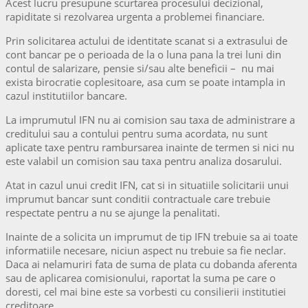
Acest lucru presupune scurtarea procesului decizional,
rapiditate si rezolvarea urgenta a problemei financiare.
Prin solicitarea actului de identitate scanat si a extrasului de
cont bancar pe o perioada de la o luna pana la trei luni din
contul de salarizare, pensie si/sau alte beneficii – nu mai
exista birocratie coplesitoare, asa cum se poate intampla in
cazul institutiilor bancare.
La imprumutul IFN nu ai comision sau taxa de administrare a
creditului sau a contului pentru suma acordata, nu sunt
aplicate taxe pentru rambursarea inainte de termen si nici nu
este valabil un comision sau taxa pentru analiza dosarului.
Atat in cazul unui credit IFN, cat si in situatiile solicitarii unui
imprumut bancar sunt conditii contractuale care trebuie
respectate pentru a nu se ajunge la penalitati.
Inainte de a solicita un imprumut de tip IFN trebuie sa ai toate
informatiile necesare, niciun aspect nu trebuie sa fie neclar.
Daca ai nelamuriri fata de suma de plata cu dobanda aferenta
sau de aplicarea comisionului, raportat la suma pe care o
doresti, cel mai bine este sa vorbesti cu consilierii institutiei
creditoare.