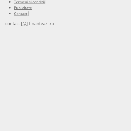
|
Termeni si conditii
|
Publicitate
|
Contact
contact [@] finanteazi.ro