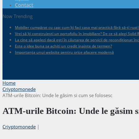
Contact
Now Trending
Mobilier cumpărat cu cap: cum îți faci casa mai practică fără să-ți rupi
Vrei să îți construiești un portofoliu în imobiliare? De ce să alegi Sol
La cine să apelezi dacă ești în căutarea de servicii de recondiționat în
Este o idee buna sa achiti un credit inainte de termen?
Importanța unui website pentru orice afacere modernă
.
Home
Criyptomonede
ATM-urile Bitcoin: Unde le găsim si cum se folosesc
ATM-urile Bitcoin: Unde le găsim si
Criyptomonede
|