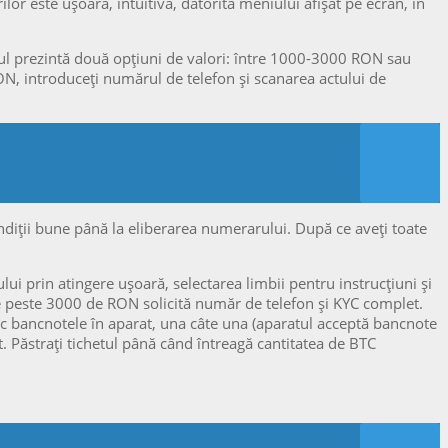
or este ușoară, intuitivă, datorită meniului afișat pe ecran, în
-ul prezintă două opțiuni de valori: între 1000-3000 RON sau
, introduceți numărul de telefon și scanarea actului de
ndiții bune până la eliberarea numerarului. După ce aveți toate
i prin atingere ușoară, selectarea limbii pentru instrucțiuni și
e peste 3000 de RON solicită număr de telefon și KYC complet.
duc bancnotele în aparat, una câte una (aparatul acceptă bancnote
. Păstrați tichetul până când întreagă cantitatea de BTC