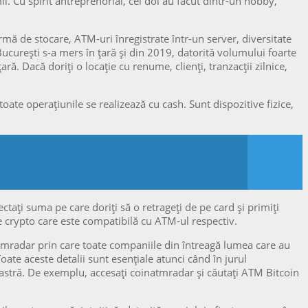
. Cu spirit antreprenorial, cei doi au făcut dintr-un hobby,
mă de stocare, ATM-uri înregistrate într-un server, diversitate
București s-a mers în țară și din 2019, datorită volumului foarte
ă. Dacă doriți o locație cu renume, clienți, tranzacții zilnice,
e operațiunile se realizează cu cash. Sunt dispozitive fizice,
ați suma pe care doriți să o retrageți de pe card și primiți
de crypto care este compatibilă cu ATM-ul respectiv.
tmradar prin care toate companiile din întreagă lumea care au
ate aceste detalii sunt esențiale atunci când în jurul
tră. De exemplu, accesați coinatmradar și căutați ATM Bitcoin