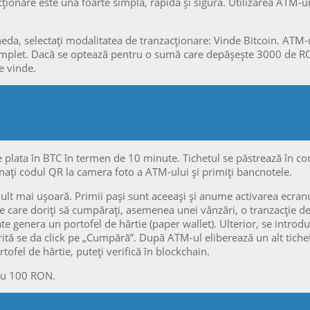
onare este una foarte simplă, rapidă și sigură. Utilizarea ATM-uril
neda, selectați modalitatea de tranzacționare: Vinde Bitcoin. ATM
mplet. Dacă se optează pentru o sumă care depășește 3000 de RON
e vinde.
ce plata în BTC în termen de 10 minute. Tichetul se păstrează în co
nați codul QR la camera foto a ATM-ului și primiți bancnotele.
 mai ușoară. Primii pași sunt aceeași și anume activarea ecranulu
 care doriți să cumpărați, asemenea unei vânzări, o tranzacție d
te genera un portofel de hârtie (paper wallet). Ulterior, se intro
ită se da click pe „Cumpără”. După ATM-ul eliberează un alt tichet
ofel de hârtie, puteți verifică în blockchain.
sau 100 RON.