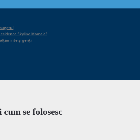
 bugetul
id Residence Skyline Mamaia?
călțăminte și genți
 cum se folosesc