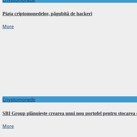
Piața criptomonedelor, păgubită de hackeri
More
Criyptomonede
SBI Group plănuiește crearea unui nou portofel pentru stocarea
More