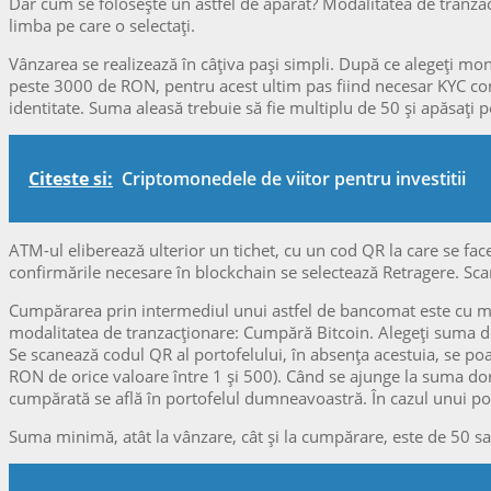
Dar cum se folosește un astfel de aparat? Modalitatea de tranzacți
limba pe care o selectați.
Vânzarea se realizează în câțiva pași simpli. După ce alegeți mo
peste 3000 de RON, pentru acest ultim pas fiind necesar KYC co
identitate. Suma aleasă trebuie să fie multiplu de 50 și apăsați p
Citeste si:
Criptomonedele de viitor pentru investitii
ATM-ul eliberează ulterior un tichet, cu un cod QR la care se fa
confirmările necesare în blockchain se selectează Retragere. Sca
Cumpărarea prin intermediul unui astfel de bancomat este cu mult
modalitatea de tranzacționare: Cumpără Bitcoin. Alegeți suma de
Se scanează codul QR al portofelului, în absența acestuia, se poa
RON de orice valoare între 1 și 500). Când se ajunge la suma dor
cumpărată se află în portofelul dumneavoastră. În cazul unui port
Suma minimă, atât la vânzare, cât și la cumpărare, este de 50 