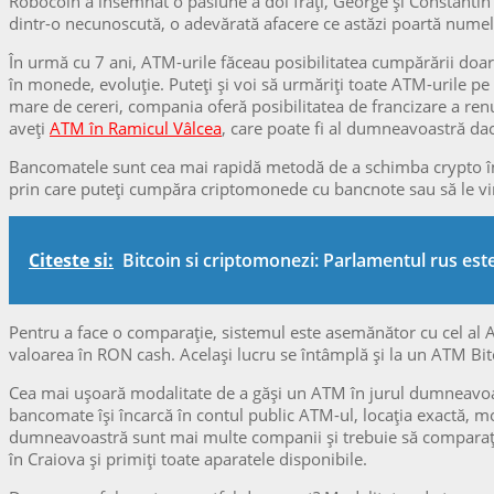
Robocoin a însemnat o pasiune a doi frați, George și Constantin R
dintr-o necunoscută, o adevărată afacere ce astăzi poartă nume
În urmă cu 7 ani, ATM-urile făceau posibilitatea cumpărării doar
în monede, evoluție. Puteți și voi să urmăriți toate ATM-urile pe 
mare de cereri, compania oferă posibilitatea de francizare a renum
aveți
ATM în Ramicul Vâlcea
, care poate fi al dumneavoastră dac
Bancomatele sunt cea mai rapidă metodă de a schimba crypto în n
prin care puteți cumpăra criptomonede cu bancnote sau să le vind
Citeste si:
Bitcoin si criptomonezi: Parlamentul rus est
Pentru a face o comparație, sistemul este asemănător cu cel al A
valoarea în RON cash. Același lucru se întâmplă și la un ATM Bitc
Cea mai ușoară modalitate de a găși un ATM în jurul dumneavoas
bancomate își încarcă în contul public ATM-ul, locația exactă, mo
dumneavoastră sunt mai multe companii și trebuie să comparați
în Craiova și primiți toate aparatele disponibile.