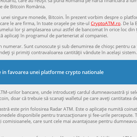
otariu, care au reușit să pună România pe harta financiară a lumii
le de Bitcoin România.
 unei singure monede, Bitcoin. În prezent vorbim despre o platfor
care le are firma, în toate orașele pe site-ul
CryptoATM.ro
. De la 
elui lor și amplasarea unui astfel de bancomat în orice loc din țar
ă aplicați în programul de parteneriat al companiei.
umerar. Sunt cunoscute și sub denumirea de chioșc pentru ca toat
eți și primiți contravaloarea cantității vândute în același sistem.
e in favoarea unei platforme crypto nationale
TM-urilor bancare, unde introduceți cardul dumneavoastră și select
oin, doar că trebuie să scanați walletul pe care aveți cantitatea 
tră este prin folosirea Radar ATM. Este o aplicație numită coina
nedele disponibile pentru tranzacționare și fee-urile percepute. To
 comisioanele, care sunt cele mai avantajoase pentru dumneavoas