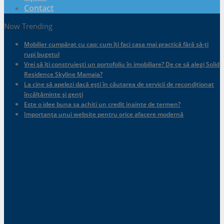
Contact
Now Trending
Mobilier cumpărat cu cap: cum îți faci casa mai practică fără să-ți
rupi bugetul
Vrei să îți construiești un portofoliu în imobiliare? De ce să alegi Solid
Residence Skyline Mamaia?
La cine să apelezi dacă ești în căutarea de servicii de recondiționat
încălțăminte și genți
Este o idee buna sa achiti un credit inainte de termen?
Importanța unui website pentru orice afacere modernă
.