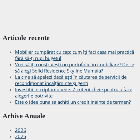
Articole recente
Mobilier cumpărat cu cap: cum îți faci casa mai practică
fără să-ți rupi bugetul
Vrei să îți construiești un portofoliu în imobiliare? De ce
să alegi Solid Residence Skyline Mamaia?
La cine să apelezi dacă ești în căutarea de servicii de
recondiționat încălțăminte și genți
Investitii in criptomonede: 7 criterii cheie pentru a face
alegerile potrivite
Este o idee buna sa achiti un credit inainte de termen?
Arhive Anuale
2026
2025