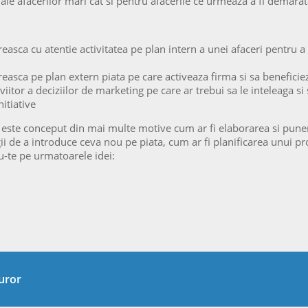
e afacerilor mari cat si pentru afacerile ce urmeaza a fi demarat
ca cu atentie activitatea pe plan intern a unei afaceri pentru a i
sca pe plan extern piata pe care activeaza firma si sa beneficie
 viitor a deciziilor de marketing pe care ar trebui sa le inteleaga si
nitiative
 este conceput din mai multe motive cum ar fi elaborarea si pun
tegii de a introduce ceva nou pe piata, cum ar fi planificarea unui
du-te pe urmatoarele idei:
turor