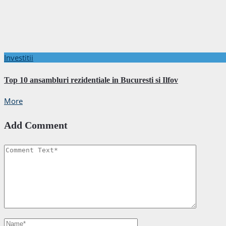
Investitii
Top 10 ansambluri rezidentiale in Bucuresti si Ilfov
More
Add Comment