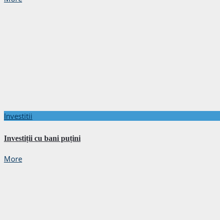
Investitii
Investiții cu bani puțini
More