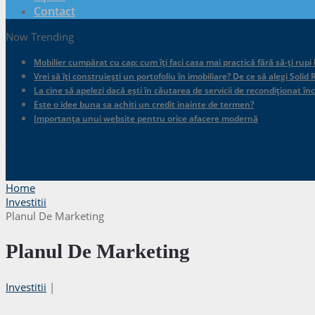
Contact
Now Trending
Mobilier cumpărat cu cap: cum îți faci casa mai practică fără să-ți rupi
Vrei să îți construiești un portofoliu în imobiliare? De ce să alegi Sol
La cine să apelezi dacă ești în căutarea de servicii de recondiționat în
Este o idee buna sa achiti un credit inainte de termen?
Importanța unui website pentru orice afacere modernă
.
Home
Investitii
Planul De Marketing
Planul De Marketing
Investitii
|