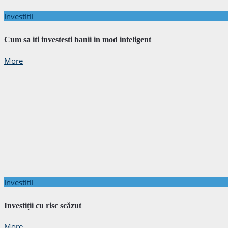
Investitii
Cum sa iti investesti banii in mod inteligent
More
Investitii
Investiții cu risc scăzut
More