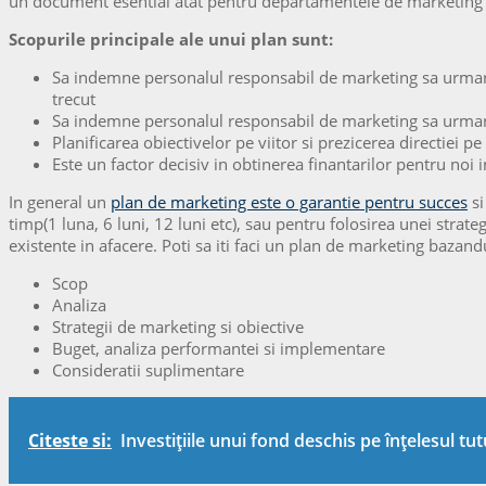
un document esential atat pentru departamentele de marketing al
Scopurile principale ale unui plan sunt:
Sa indemne personalul responsabil de marketing sa urmareas
trecut
Sa indemne personalul responsabil de marketing sa urmarea
Planificarea obiectivelor pe viitor si prezicerea directiei pe
Este un factor decisiv in obtinerea finantarilor pentru noi i
In general un
plan de marketing este o garantie pentru succes
si
timp(1 luna, 6 luni, 12 luni etc), sau pentru folosirea unei stra
existente in afacere. Poti sa iti faci un plan de marketing bazan
Scop
Analiza
Strategii de marketing si obiective
Buget, analiza performantei si implementare
Consideratii suplimentare
Citeste si:
Investițiile unui fond deschis pe înțelesul tu