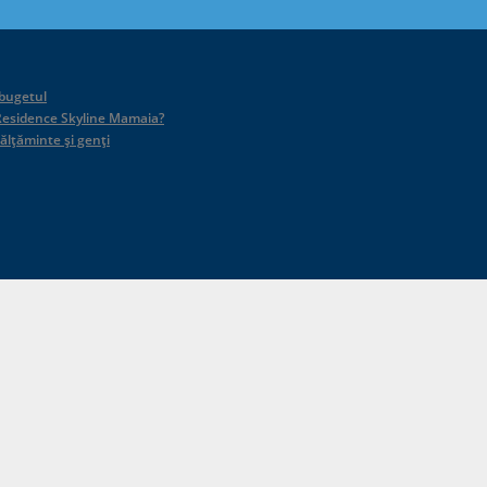
 bugetul
id Residence Skyline Mamaia?
călțăminte și genți