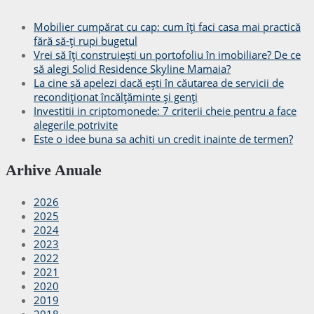
Mobilier cumpărat cu cap: cum îți faci casa mai practică
fără să-ți rupi bugetul
Vrei să îți construiești un portofoliu în imobiliare? De ce
să alegi Solid Residence Skyline Mamaia?
La cine să apelezi dacă ești în căutarea de servicii de
recondiționat încălțăminte și genți
Investitii in criptomonede: 7 criterii cheie pentru a face
alegerile potrivite
Este o idee buna sa achiti un credit inainte de termen?
Arhive Anuale
2026
2025
2024
2023
2022
2021
2020
2019
2018