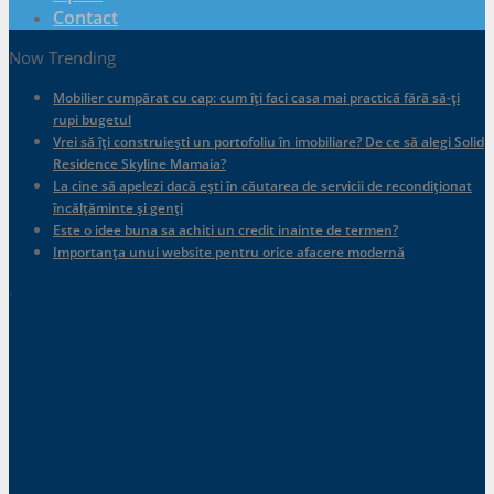
Contact
Now Trending
Mobilier cumpărat cu cap: cum îți faci casa mai practică fără să-ți
rupi bugetul
Vrei să îți construiești un portofoliu în imobiliare? De ce să alegi Solid
Residence Skyline Mamaia?
La cine să apelezi dacă ești în căutarea de servicii de recondiționat
încălțăminte și genți
Este o idee buna sa achiti un credit inainte de termen?
Importanța unui website pentru orice afacere modernă
.