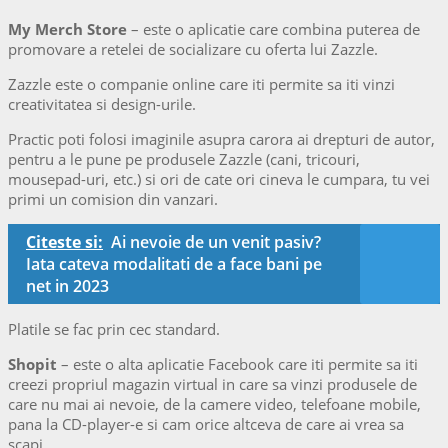
My Merch Store
– este o aplicatie care combina puterea de
promovare a retelei de socializare cu oferta lui Zazzle.
Zazzle este o companie online care iti permite sa iti vinzi
creativitatea si design-urile.
Practic poti folosi imaginile asupra carora ai drepturi de autor,
pentru a le pune pe produsele Zazzle (cani, tricouri,
mousepad-uri, etc.) si ori de cate ori cineva le cumpara, tu vei
primi un comision din vanzari.
Citeste si:
Ai nevoie de un venit pasiv?
Iata cateva modalitati de a face bani pe
net in 2023
Platile se fac prin cec standard.
Shopit
– este o alta aplicatie Facebook care iti permite sa iti
creezi propriul magazin virtual in care sa vinzi produsele de
care nu mai ai nevoie, de la camere video, telefoane mobile,
pana la CD-player-e si cam orice altceva de care ai vrea sa
scapi.