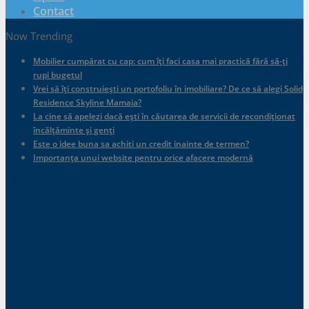
Contact
Now Trending
Mobilier cumpărat cu cap: cum îți faci casa mai practică fără să-ți
rupi bugetul
Vrei să îți construiești un portofoliu în imobiliare? De ce să alegi Solid
Residence Skyline Mamaia?
La cine să apelezi dacă ești în căutarea de servicii de recondiționat
încălțăminte și genți
Este o idee buna sa achiti un credit inainte de termen?
Importanța unui website pentru orice afacere modernă
.