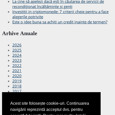
La cine să apelezi dacă ești în căutarea de servicii de
recondiționat încălțăminte și genți
Investitii in criptomonede: 7 criterii cheie pentru a face
alegerile potrivite
Este o idee buna sa achiti un credit inainte de termen?
Arhive Anuale
2026
2025
2024
2023
2022
2021
2020
2019
2018
2017
2016
2015
Acest site folosește cookie-uri. Continuarea
2014
navigării reprezintă acceptul dvs. pentru
2013