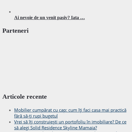
Ai nevoie de un venit pasiv? Iata …
Parteneri
Articole recente
Mobilier cumpărat cu cap: cum îți faci casa mai practică
fără să-ți rupi bugetul
Vrei să îți construiești un portofoliu în imobiliare? De ce
să alegi Solid Residence Skyline Mamaia?