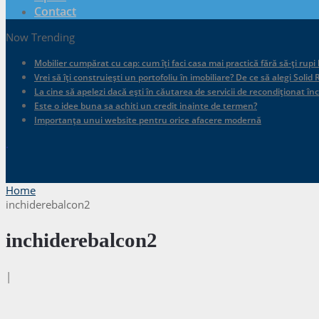
Contact
Now Trending
Mobilier cumpărat cu cap: cum îți faci casa mai practică fără să-ți rupi
Vrei să îți construiești un portofoliu în imobiliare? De ce să alegi Sol
La cine să apelezi dacă ești în căutarea de servicii de recondiționat în
Este o idee buna sa achiti un credit inainte de termen?
Importanța unui website pentru orice afacere modernă
.
Home
inchiderebalcon2
inchiderebalcon2
|