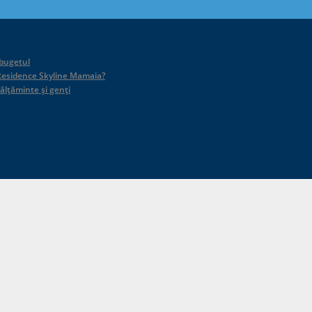
 bugetul
id Residence Skyline Mamaia?
călțăminte și genți