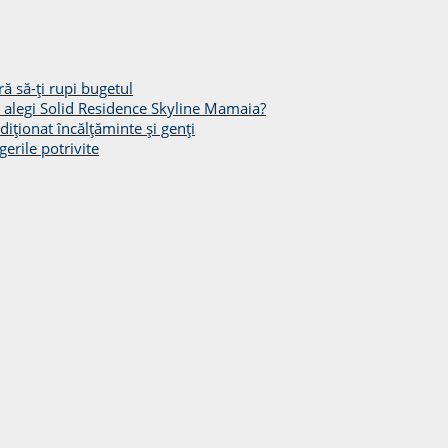
ă să-ți rupi bugetul
să alegi Solid Residence Skyline Mamaia?
diționat încălțăminte și genți
gerile potrivite