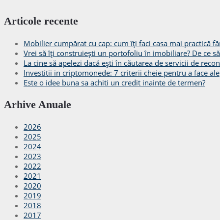
Articole recente
Mobilier cumpărat cu cap: cum îți faci casa mai practică făr
Vrei să îți construiești un portofoliu în imobiliare? De ce 
La cine să apelezi dacă ești în căutarea de servicii de recon
Investitii in criptomonede: 7 criterii cheie pentru a face ale
Este o idee buna sa achiti un credit inainte de termen?
Arhive Anuale
2026
2025
2024
2023
2022
2021
2020
2019
2018
2017