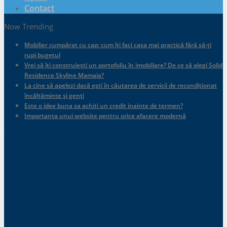
Contact
Now Trending
Mobilier cumpărat cu cap: cum îți faci casa mai practică fără să-ți
rupi bugetul
Vrei să îți construiești un portofoliu în imobiliare? De ce să alegi Solid
Residence Skyline Mamaia?
La cine să apelezi dacă ești în căutarea de servicii de recondiționat
încălțăminte și genți
Este o idee buna sa achiti un credit inainte de termen?
Importanța unui website pentru orice afacere modernă
.