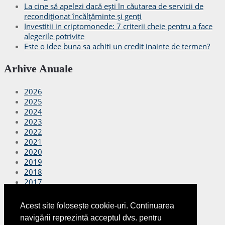
La cine să apelezi dacă ești în căutarea de servicii de
recondiționat încălțăminte și genți
Investitii in criptomonede: 7 criterii cheie pentru a face
alegerile potrivite
Este o idee buna sa achiti un credit inainte de termen?
Arhive Anuale
2026
2025
2024
2023
2022
2021
2020
2019
2018
2017
2016
2015
Acest site folosește cookie-uri. Continuarea
2014
navigării reprezintă acceptul dvs. pentru
2013