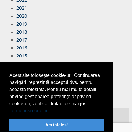
2022
2021
2020
2019
2018
2017
2016
2015
2014
2013
Acest site folosește cookie-uri. Continuarea
2012
navigării reprezintă acceptul dvs. pentru
această folosință. Pentru mai multe detalii
privind gestionarea preferințelor privind
cookie-uri, verificati link-ul de mai jos!
Termeni si conditii
Copyright © 2026
Finante Azi
Toate drepturile rezervate!
DESPRE NOI
|
TERMENI SI CONDITII
|
PUBLICITATE
|
Am inteles!
CONTACT