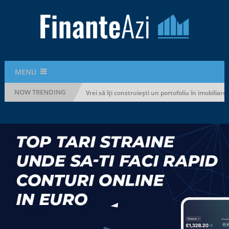
MENU
NOW TRENDING
 să-ți rupi bugetul
Vrei să îți construiești un portofoliu în imobiliare?
.