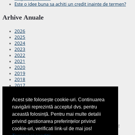
Este o idee buna sa achiti un credit inainte de termen?
Arhive Anuale
2026
2025
2024
2023
2022
2021
2020
2019
2018
2017
2016
2015
Acest site folosește cookie-uri. Continuarea
2014
navigării reprezintă acceptul dvs. pentru
2013
această folosință. Pentru mai multe detalii
2012
privind gestionarea preferințelor privind
Copyright © 2026
Finante Azi
Toate drepturile rezervate!
cookie-uri, verificati link-ul de mai jos!