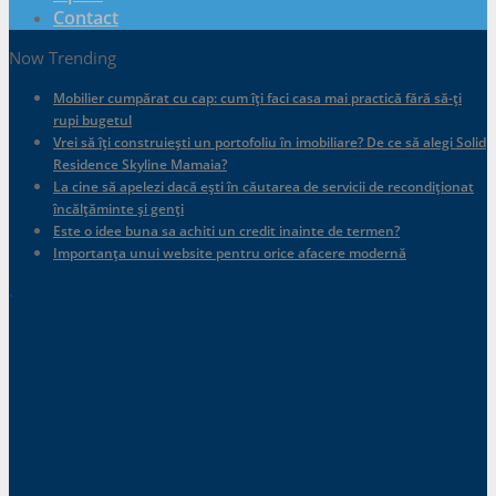
Contact
Now Trending
Mobilier cumpărat cu cap: cum îți faci casa mai practică fără să-ți
rupi bugetul
Vrei să îți construiești un portofoliu în imobiliare? De ce să alegi Solid
Residence Skyline Mamaia?
La cine să apelezi dacă ești în căutarea de servicii de recondiționat
încălțăminte și genți
Este o idee buna sa achiti un credit inainte de termen?
Importanța unui website pentru orice afacere modernă
.