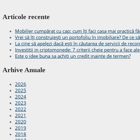
Articole recente
Mobilier cumpărat cu cap: cum îți faci casa mai practică făr
Vrei să îți construiești un portofoliu în imobiliare? De ce 
La cine să apelezi dacă ești în căutarea de servicii de recon
Investitii in criptomonede: 7 criterii cheie pentru a face ale
Este o idee buna sa achiti un credit inainte de termen?
Arhive Anuale
2026
2025
2024
2023
2022
2021
2020
2019
2018