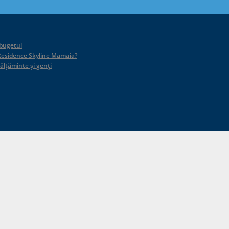
 bugetul
id Residence Skyline Mamaia?
călțăminte și genți