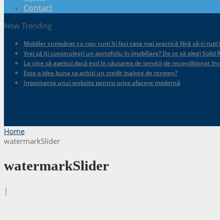
Contact
Now Trending
Mobilier cumpărat cu cap: cum îți faci casa mai practică fără să-ți rupi
Vrei să îți construiești un portofoliu în imobiliare? De ce să alegi Sol
La cine să apelezi dacă ești în căutarea de servicii de recondiționat în
Este o idee buna sa achiti un credit inainte de termen?
Importanța unui website pentru orice afacere modernă
.
Home
watermarkSlider
watermarkSlider
|