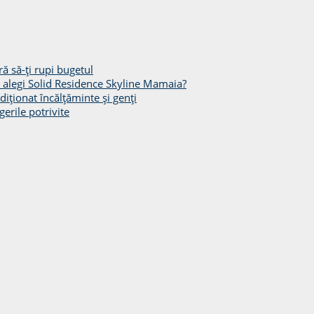
ă să-ți rupi bugetul
să alegi Solid Residence Skyline Mamaia?
diționat încălțăminte și genți
gerile potrivite