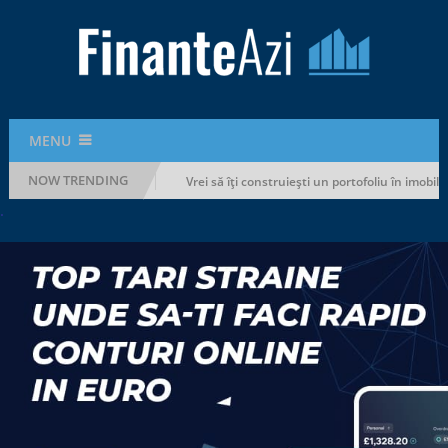
MENU
NOW TRENDING
fără să-ți rupi bugetul
Vrei să îți construiești un portofoliu în imobilia
.