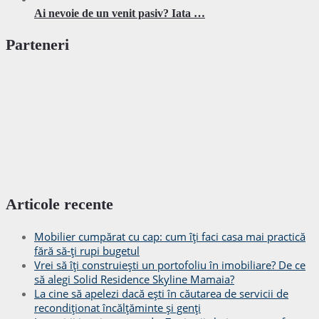
Ai nevoie de un venit pasiv? Iata …
Parteneri
Articole recente
Mobilier cumpărat cu cap: cum îți faci casa mai practică
fără să-ți rupi bugetul
Vrei să îți construiești un portofoliu în imobiliare? De ce
să alegi Solid Residence Skyline Mamaia?
La cine să apelezi dacă ești în căutarea de servicii de
recondiționat încălțăminte și genți