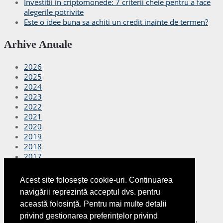
Investitii in criptomonede: 7 criterii cheie pentru a face
alegerile potrivite
Este o idee buna sa achiti un credit inainte de termen?
Arhive Anuale
2026
2025
2024
2023
2022
2021
2020
2019
2018
2017
2016
2015
Acest site folosește cookie-uri. Continuarea
2014
navigării reprezintă acceptul dvs. pentru
2013
această folosință. Pentru mai multe detalii
2012
privind gestionarea preferințelor privind