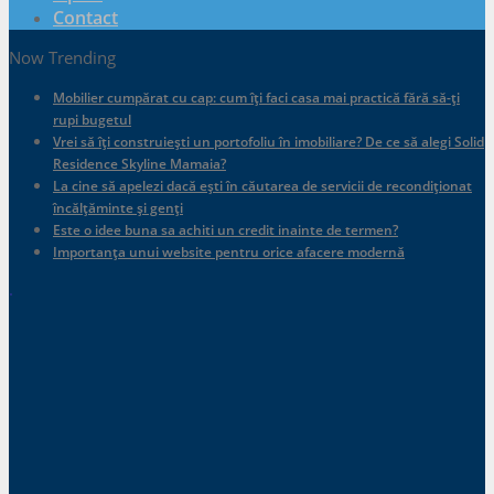
Contact
Now Trending
Mobilier cumpărat cu cap: cum îți faci casa mai practică fără să-ți
rupi bugetul
Vrei să îți construiești un portofoliu în imobiliare? De ce să alegi Solid
Residence Skyline Mamaia?
La cine să apelezi dacă ești în căutarea de servicii de recondiționat
încălțăminte și genți
Este o idee buna sa achiti un credit inainte de termen?
Importanța unui website pentru orice afacere modernă
.